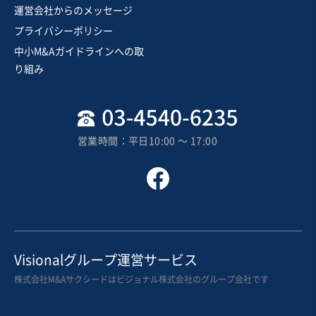
IT、WEB、情報通信業
運営会社からのメッセージ
【強固な仕組みで15年以上にわたり安定収益を計上】有
プライバシーポリシー
力パートナーと連携した不動産情報プラットフォーム
（自社運営）
中小M&Aガイドラインへの取
営業黒字
純資産プラス
+5
り組み
売却希望金額
2億円
地域
関東地方
営業時間：平日10:00 〜 17:00
売上高
1億円～2億5,000万円
従業員数
〜5名
WEBサイト・WEBメディア運営
WEBサービス
その他不動産関連事業
お気に入り
Visionalグループ運営サービス
建設、土木、工事事業
株式会社M&Aサクシードはビジョナル株式会社のグループ会社です
【業歴の長い戸建建築】有資格者は複数在籍、直近期黒
字、付き合いの長い外注先多数