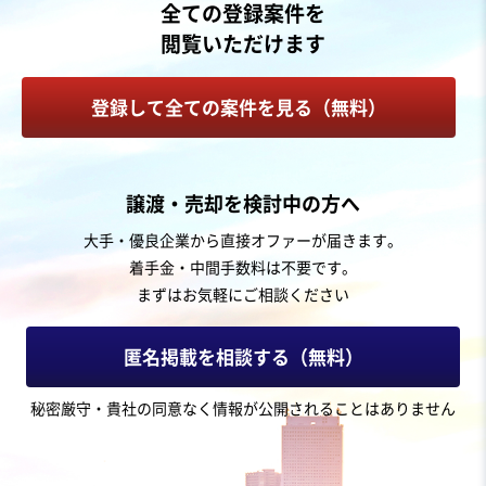
全ての登録案件を
売上高
1億円～2億5,000万円
閲覧いただけます
従業員数
6名〜10名
ハードウェア
コンサルタント
登録して全ての案件を見る（無料）
電気機械器具製造
お気に入り
譲渡・売却を検討中の方へ
娯楽、レジャー業
大手・優良企業から直接オファーが届きます。
【声優事務所】タレントと独占契約、バイリンガル多数
着手金・中間手数料は不要です。
独自性の高い商材
まずはお気軽にご相談ください
売却希望金額
匿名掲載を相談する（無料）
2,200万円
秘密厳守・貴社の同意なく情報が公開されることはありません
地域
関東地方
売上高
5,000万円～1億円
従業員数
6名〜10名