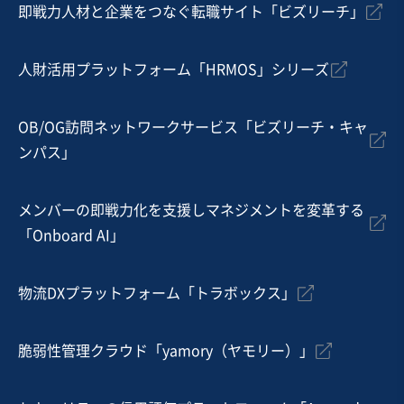
営業黒字
自走可能
即戦力人材と企業をつなぐ転職サイト「ビズリーチ」
売却希望金額
3,000万円〜3,000万円
人財活用プラットフォーム「HRMOS」シリーズ
地域
関東地方
売上高
5億円～10億円
OB/OG訪問ネットワークサービス「ビズリーチ・キャ
従業員数
11名〜20名
ンパス」
建設工事・ゼネコン
不動産開発・売買
戸建建設販売
メンバーの即戦力化を支援しマネジメントを変革する
「Onboard AI」
お気に入り
IT、WEB、情報通信業
物流DXプラットフォーム「トラボックス」
【株式譲渡】特許出願済モデルで黒字化した高収益BtoB
SaaS（営業DX領域）
脆弱性管理クラウド「yamory（ヤモリー）」
営業黒字
売却希望金額