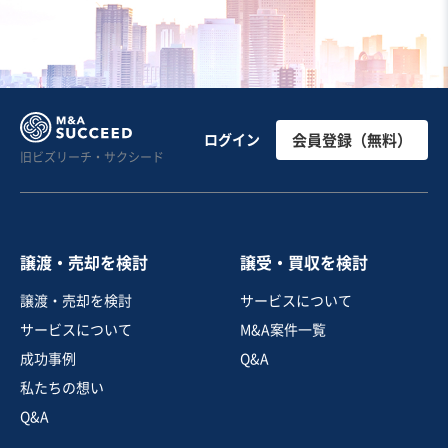
イベント・興業
HR・人材活用・人材育成
映像・音楽
お気に入り
IT、WEB、情報通信業
ログイン
会員登録（無料）
旧ビズリーチ・サクシード
コンサルティング(業績改善/IT) / 大手企業との取引多数 /
関東地方
営業黒字
純資産プラス
+3
売却希望金額
譲渡・売却を検討
譲受・買収を検討
5億5,000万円
譲渡・売却を検討
サービスについて
地域
関東地方
サービスについて
M&A案件一覧
売上高
2億5,000万円～5億円
従業員数
11名〜20名
成功事例
Q&A
私たちの想い
ITコンサル
コンサルタント
Q&A