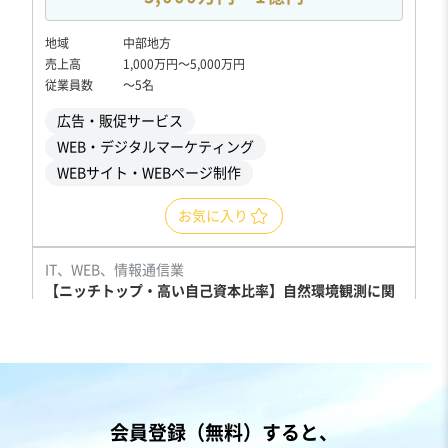
地域
中部地方
売上高
1,000万円〜5,000万円
従業員数
〜5名
広告・販促サービス
WEB・デジタルマーケティング
WEBサイト・WEBページ制作
お気に入り
IT、WEB、情報通信業
【ニッチトップ・高い自己資本比率】自然環境観測に関
するセンシング機器の設計・開発
営業黒字
純資産プラス
+4
売却希望金額
5,000万円〜1億円
会員登録（無料）すると、
地域
近畿地方