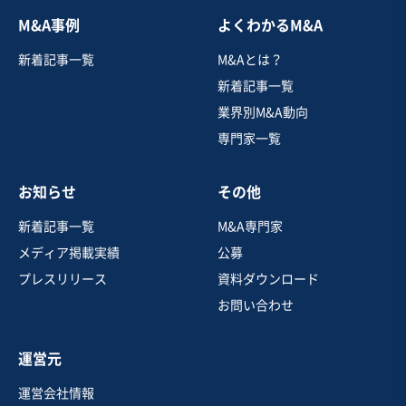
お気に入り
M&A事例
よくわかるM&A
新着記事一覧
M&Aとは？
金融業、保険業
【事業譲渡】配信用スタジオレンタル事業（撮影、教室
新着記事一覧
などにも利用可）
業界別M&A動向
専門家一覧
売却希望金額
1億円
お知らせ
その他
新着記事一覧
M&A専門家
地域
関東地方
売上高
1,000万円〜5,000万円
メディア掲載実績
公募
従業員数
従業員なし
プレスリリース
資料ダウンロード
物品賃貸・リース業
ゲーム
映像・音楽
お問い合わせ
運営元
お気に入り
運営会社情報