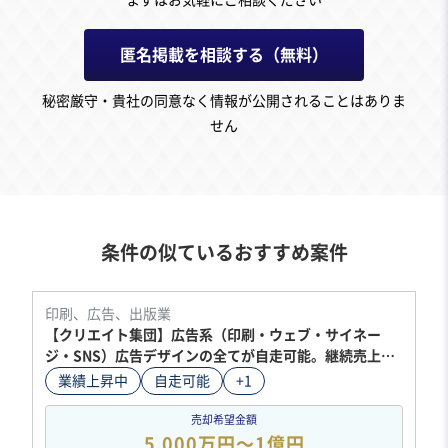
まずはお気軽にご相談ください
匿名掲載を相談する（無料）
秘密厳守・貴社の同意なく情報が公開されることはありま
せん
条件の似ているおすすめ案件
印刷、広告、出版業
【クリエイト集団】広告系（印刷・ウェブ・サイネー
ジ・SNS）広告デザインの全てが自走可能。継続売上、
人件費のみ（テレワーク環境も整備済み）安定した顧客
業績上昇中
自走可能
+1
有
売却希望金額
5,000万円〜1億円