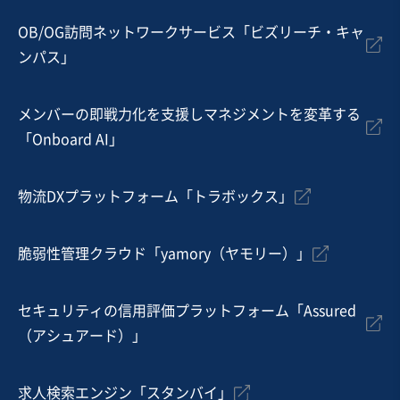
地域
関東地方
OB/OG訪問ネットワークサービス「ビズリーチ・キャ
売上高
1,000万円〜5,000万円
ンパス」
従業員数
〜5名
WEBサービス
メンバーの即戦力化を支援しマネジメントを変革する
ソフトウェア・システム開発会社（自社）
SaaS
「Onboard AI」
お気に入り
物流DXプラットフォーム「トラボックス」
不動産業
東京23区内（山手線内）収益物件保有の不動産管理会社
脆弱性管理クラウド「yamory（ヤモリー）」
営業黒字
純資産プラス
+1
売却希望金額
セキュリティの信用評価プラットフォーム「Assured
9億円〜11億円
（アシュアード）」
地域
関東地方
売上高
5,000万円～1億円
求人検索エンジン「スタンバイ」