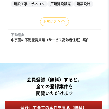
建設工事・ゼネコン
戸建建設販売
建築設計
お気に入り
不動産業
中京圏の不動産賃貸業（サービス高齢者住宅）案件
営業黒字
自走可能
売却希望金額
500万円〜1,000万円
地域
中部地方
会員登録（無料）すると、
売上高
1,000万円〜5,000万円
全ての登録案件を
従業員数
従業員なし
閲覧いただけます
不動産賃貸・貸家・貸間
サービス付き高齢者向け住宅
登録して全ての案件を見る（無料）