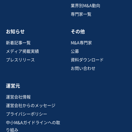
【3期連続増収＆黒字】電気工事業（太陽光EPC特化／有
業界別M&A動向
資格者多数在籍）
専門家一覧
営業黒字
純資産プラス
+2
売却希望金額
お知らせ
その他
3億円
新着記事一覧
M&A専門家
地域
関東地方
メディア掲載実績
公募
売上高
2億5,000万円～5億円
プレスリリース
資料ダウンロード
従業員数
6名〜10名
お問い合わせ
電気工事
防水工事・屋根工事・外構工事
エネルギー関連設備の販売・設置工事
運営元
お気に入り
運営会社情報
運営会社からのメッセージ
建設、土木、工事事業
プライバシーポリシー
大手企業とのリレーションを有する一般管工事業
中小M&Aガイドラインへの取
営業黒字
純資産プラス
り組み