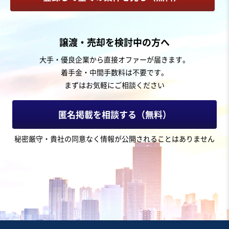
認知症老人グループホーム
お気に入り
譲渡・売却を検討中の方へ
IT、WEB、情報通信業
大手・優良企業から直接オファーが届きます。
ある領域に特化した、アフィリエイトメディア運営事業
の株式譲渡案件
着手金・中間手数料は不要です。
営業黒字
純資産プラス
+5
まずはお気軽にご相談ください
売却希望金額
匿名掲載を相談する（無料）
2億5,000万円〜2億5,000万円
秘密厳守・貴社の同意なく情報が公開されることはありません
地域
関東地方
売上高
1億円～2億5,000万円
従業員数
非公開
WEBサイト・WEBメディア運営
アフィリエイトサイト
WEB・デジタルマーケティング