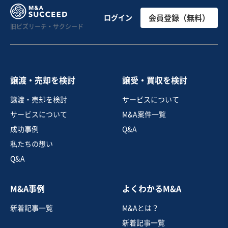
お気に入り
ログイン
会員登録（無料）
旧ビズリーチ・サクシード
不動産業
本庄市・デイサービスの譲渡｜300坪の土地保有、不動
産売却も可能
実質無借金
譲渡・売却を検討
譲受・買収を検討
売却希望金額
5,000万円
譲渡・売却を検討
サービスについて
サービスについて
M&A案件一覧
地域
関東地方
成功事例
Q&A
売上高
1,000万円〜5,000万円
従業員数
〜5名
私たちの想い
不動産開発・売買
デイサービス・ショートステイ
Q&A
M&A事例
よくわかるM&A
お気に入り
新着記事一覧
M&Aとは？
建設、土木、工事事業
新着記事一覧