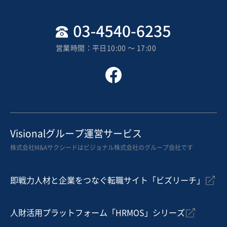
売却希望金額
2億円〜2億円
営業時間：平日10:00 〜 17:00
地域
北海道地方
売上高
2億5,000万円～5億円
従業員数
〜5名
管工事
空調設備工事
お気に入り
Visionalグループ運営サービス
株式会社M&Aサクシードはビジョナル株式会社のグループ会社です
IT、WEB、情報通信業
【株式譲渡】特許出願済モデルで黒字化した高収益BtoB
SaaS（営業DX領域）
即戦力人材と企業をつなぐ転職サイト「ビズリーチ」
営業黒字
売却希望金額
人財活用プラットフォーム「HRMOS」シリーズ
1億3,000万円〜1億5,000万円