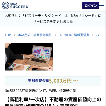
ログイン
お知らせ：「ビズリーチ・サクシード」は「M&Aサクシード」に
サービス名を変更しました
TOP
M&A売却・事業承継案件
IT、WEB、情報通信業
ハード
5,000万円 〜
売却希望金額
No.56600287
情報通信 ＞ IT、WEB、情報通信業
【高粗利率/一次店】不動産の資産価値向上の
商品販売/代理店のM&A・売却案件