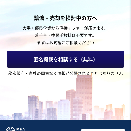
お気に入り
建設、土木、工事事業
譲渡・売却を検討中の方へ
【ニッチ領域】ガレージハウスを手掛けるハウスメーカ
大手・優良企業から直接オファーが届きます。
ー
着手金・中間手数料は不要です。
営業黒字
純資産プラス
+1
まずはお気軽にご相談ください
売却希望金額
4,500万円
匿名掲載を相談する（無料）
地域
中部地方
秘密厳守・貴社の同意なく情報が公開されることはありません
売上高
1億円～2億5,000万円
従業員数
〜5名
建設工事・ゼネコン
戸建建設販売
建築設計
お気に入り
飲食業