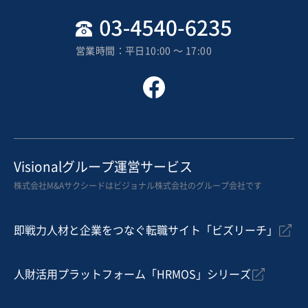
地域
関東地方
売上高
1,000万円以下
営業時間：平日10:00 〜 17:00
従業員数
従業員なし
倉庫
不動産開発・売買
表面処理（メッキ、研磨、塗装等）
お気に入り
不動産業
Visionalグループ運営サービス
【関東】有料老人ホーム/シニア向け賃貸マンション
株式会社M&Aサクシードはビジョナル株式会社のグループ会社です
営業黒字
純資産プラス
+1
即戦力人材と企業をつなぐ転職サイト「ビズリーチ」
売却希望金額
4億円〜5億円
人財活用プラットフォーム「HRMOS」シリーズ
地域
関東地方
売上高
2億5,000万円～5億円