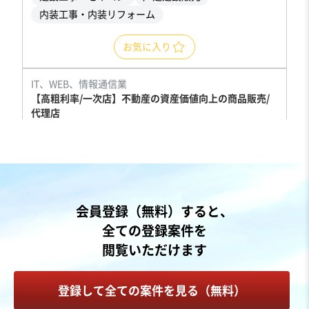
内装工事・内装リフォーム
お気に入り
IT、WEB、情報通信業
【高粗利率/一次店】不動産の資産価値向上の商品販売/
代理店
営業黒字
実質無借金
売却希望金額
5,000万円
地域
九州地方
会員登録（無料）すると、
売上高
1億円～2億5,000万円
全ての登録案件を
従業員数
〜5名
閲覧いただけます
ハードウェア
その他不動産関連事業
通信工事
登録して全ての案件を見る（無料）