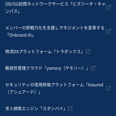
従業員数
51名〜100名
OB/OG訪問ネットワークサービス「ビズリーチ・キャ
ンパス」
不動産賃貸・貸家・貸間
有料老人ホーム
サービス付き高齢者向け住宅
メンバーの即戦力化を支援しマネジメントを変革する
お気に入り
「Onboard AI」
不動産業
本庄市・デイサービスの譲渡｜300坪の土地保有、不動
物流DXプラットフォーム「トラボックス」
産売却も可能
実質無借金
脆弱性管理クラウド「yamory（ヤモリー）」
売却希望金額
5,000万円
セキュリティの信用評価プラットフォーム「Assured
地域
関東地方
（アシュアード）」
売上高
1,000万円〜5,000万円
従業員数
〜5名
求人検索エンジン「スタンバイ」
不動産開発・売買
デイサービス・ショートステイ