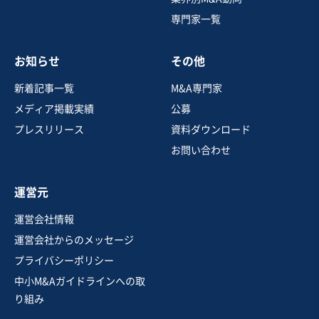
専門家一覧
売却希望金額
3億5,000万円〜3億5,000万円
お知らせ
その他
地域
関東地方
売上高
1,000万円〜5,000万円
新着記事一覧
M&A専門家
従業員数
従業員なし
メディア掲載実績
公募
不動産賃貸・貸家・貸間
その他不動産関連事業
プレスリリース
資料ダウンロード
お問い合わせ
お気に入り
運営元
運送業
運営会社情報
首都圏の1,000㎡超の土地付きメッキ加工工場（不動産M
運営会社からのメッセージ
&A）
プライバシーポリシー
中小M&Aガイドラインへの取
売却希望金額
り組み
3億円