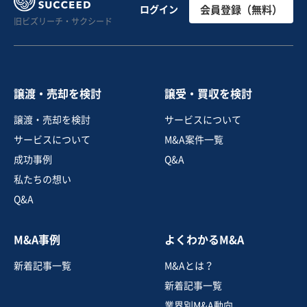
【東海地方】食材の個性を引き出す懐石料理店
ログイン
会員登録（無料）
旧ビズリーチ・サクシード
売却希望金額
500万円〜500万円
譲渡・売却を検討
譲受・買収を検討
地域
中部地方
譲渡・売却を検討
サービスについて
売上高
1,000万円〜5,000万円
サービスについて
M&A案件一覧
従業員数
11名〜20名
成功事例
Q&A
テイクアウト・デリバリー
私たちの想い
不動産賃貸・貸家・貸間
寿司・日本料理店
Q&A
お気に入り
M&A事例
よくわかるM&A
不動産業
新着記事一覧
M&Aとは？
【不動産M&A】 渋谷区 / 最寄り駅から徒歩5分・築浅鉄
骨造アパート
新着記事一覧
営業黒字
純資産プラス
業界別M&A動向