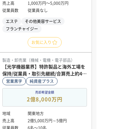
売上高
1,000万円〜5,000万円
従業員数
従業員なし
エステ
その他美容サービス
フランチャイジー
お気に入り
製造・卸売業（機械・電機・電子部品）
【光学機器業界】特許製品と海外工場を
保持/従業員・取引先継続/合算売上約4億
円
営業黒字
純資産プラス
売却希望金額
2億8,000万円
地域
関東地方
売上高
2億5,000万円～5億円
従業員数
6名〜10名