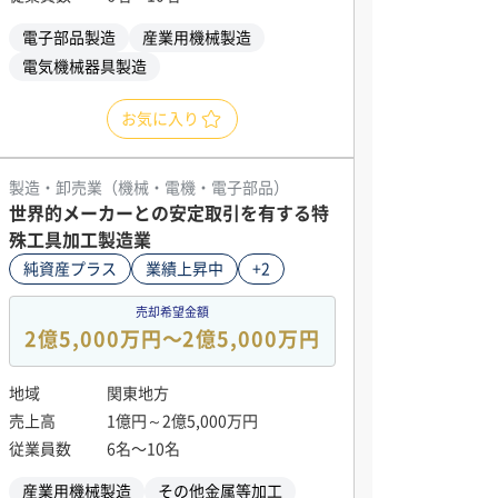
電子部品製造
産業用機械製造
電気機械器具製造
お気に入り
製造・卸売業（機械・電機・電子部品）
世界的メーカーとの安定取引を有する特
殊工具加工製造業
純資産プラス
業績上昇中
+2
売却希望金額
2億5,000万円〜2億5,000万円
地域
関東地方
売上高
1億円～2億5,000万円
従業員数
6名〜10名
産業用機械製造
その他金属等加工