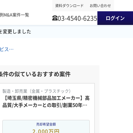
資料ダウンロード
お問い合わせ
事例
M&A案件一覧
03-4540-6235
ログイン
を変更しました
九州地方/エステ/その他美容サービス/電気機械器具製造 M&A・事業譲渡案件
条件の似ているおすすめ案件
製造・卸売業（金属・プラスチック）
【埼玉県/精密機械部品加工メーカー】高
品質/大手メーカーとの取引/創業50年以
上の老舗企業
売却希望金額
2,000万円