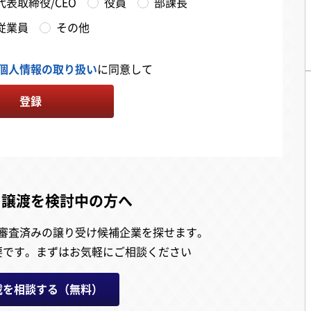
代表取締役/CEO
役員
部課長
従業員
その他
個人情報の取り扱い
に同意して
登録
・譲渡を検討中の方へ
審査済みの譲り受け候補企業を探せます。
要です。
まずはお気軽にご相談ください
載を相談する（無料）