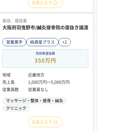
お気に入り
美容、理容業
大阪府羽曳野市/鍼灸接骨院の居抜き譲渡
営業黒字
純資産プラス
+2
売却希望金額
350万円
地域
近畿地方
売上高
1,000万円〜5,000万円
従業員数
従業員なし
マッサージ・整体・接骨・鍼灸
クリニック
お気に入り