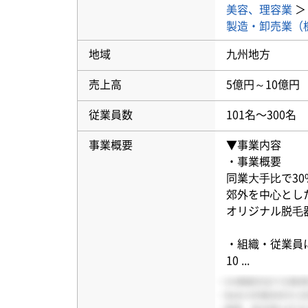
美容、理容業
製造・卸売業（
地域
九州地方
売上高
5億円～10億円
従業員数
101名〜300名
事業概要
▼事業内容
・事業概要
同業⼤⼿⽐で30
郊外を中⼼とし
オリジナル脱⽑
・組織・従業員
10
...