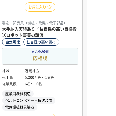
お気に入り
製造・卸売業（機械・電機・電子部品）
大手納入実績あり／独自性の高い自律搬
送ロボット事業の譲渡
自走可能
独自性の高い商材
売却希望金額
応相談
地域
近畿地方
売上高
5,000万円～1億円
従業員数
6名〜10名
産業用機械製造
ベルトコンベアー・搬送装置
電気機械器具製造