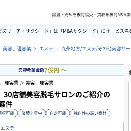
譲渡・売却を検討
譲受・買収を検討
M&A
ビズリーチ・サクシード」は「M&Aサクシード」にサービス名
美容、理容業
エステ
7億円 〜
売却希望金額
、理容業 ＞ 美容、理容業
、30店舗美容脱毛サロンのご紹介の
案件
回収可能
業績上昇中
自走可能
独自性の高い商材
＞
エステ