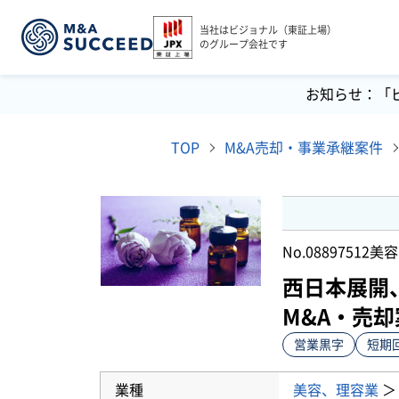
当社はビジョナル（東証上場）
のグループ会社です
お知らせ：「
TOP
M&A売却・事業承継案件
No.08897512
美容
西日本展開
M&A・売却
営業黒字
短期
業種
美容、理容業