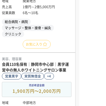
地域
関東地方
売上高
1億円～2億5,000万円
従業員数
6名〜10名
総合病院・病院
マッサージ・整体・接骨・鍼灸
クリニック
お気に入り
美容、理容業
会員110名保有｜静岡市中心部｜黒字運
営中の無人ホワイトニングサロン事業
営業黒字
実質無借金
+4
売却希望金額
1,900万円〜2,000万円
地域
中部地方