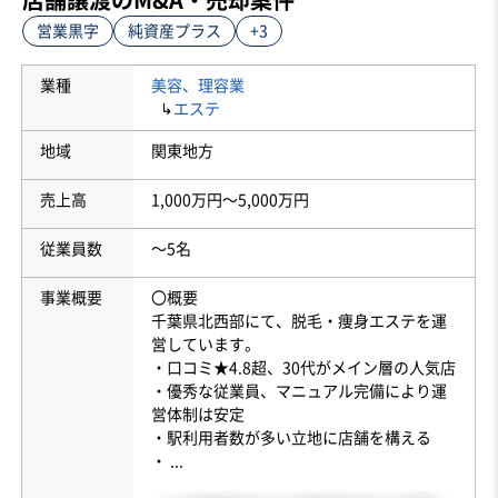
営業黒字
純資産プラス
+3
業種
美容、理容業
↳
エステ
地域
関東地方
売上高
1,000万円〜5,000万円
従業員数
〜5名
事業概要
〇概要
千葉県北西部にて、脱毛・痩身エステを運
営しています。
・口コミ★4.8超、30代がメイン層の人気店
・優秀な従業員、マニュアル完備により運
営体制は安定
・駅利用者数が多い立地に店舗を構える
・
...