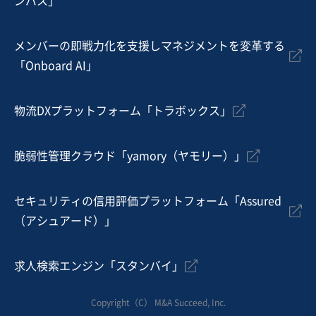
ンパス」
マッサージ・整体・接骨・鍼灸
クリニック
メンバーの即戦力化を支援しマネジメントを変革する
お気に入り
「Onboard AI」
美容、理容業
美容室(1店舗の事業譲渡)
物流DXプラットフォーム「トラボックス」
業績上昇中
脆弱性管理クラウド「yamory（ヤモリー）」
売却希望金額
2,000万円〜2,000万円
セキュリティの信用評価プラットフォーム「Assured
地域
近畿地方
（アシュアード）」
売上高
1,000万円〜5,000万円
従業員数
〜5名
求人検索エンジン「スタンバイ」
エステ
美容院・理髪店
その他美容サービス
Copyright（C） M&A Succeed, Inc.