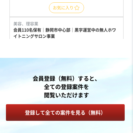
お気に入り
美容、理容業
会員110名保有｜静岡市中心部｜黒字運営中の無人ホワ
イトニングサロン事業
営業黒字
実質無借金
+4
売却希望金額
1,900万円〜2,000万円
地域
中部地方
会員登録（無料）すると、
売上高
1,000万円〜5,000万円
全ての登録案件を
従業員数
従業員なし
閲覧いただけます
エステ
その他美容サービス
フランチャイジー
登録して全ての案件を見る（無料）
お気に入り