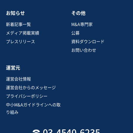
8,000万円〜8,000万円
お知らせ
その他
地域
中部地方
売上高
5,000万円～1億円
新着記事一覧
M&A専門家
従業員数
11名〜20名
メディア掲載実績
公募
ネイル・まつエクサロン
その他美容サービス
プレスリリース
資料ダウンロード
その他消費者向けサービス業
お問い合わせ
お気に入り
運営元
美容、理容業
運営会社情報
自由が丘駅から徒歩5分以内の美容エステサロン/施術用
運営会社からのメッセージ
ベッドや清潔感のある店舗内装も引継ぎ可
プライバシーポリシー
実質無借金
中小M&Aガイドラインへの取
売却希望金額
り組み
50万円〜200万円
地域
関東地方