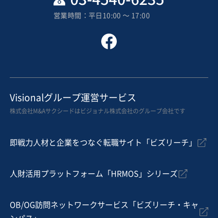
売上高
1,000万円以下
営業時間：平日10:00 〜 17:00
従業員数
従業員なし
エステ
マッサージ・整体・接骨・鍼灸
ネイル・まつエクサロン
お気に入り
美容、理容業
Visionalグループ運営サービス
大阪府羽曳野市/鍼灸接骨院の居抜き譲渡
株式会社M&Aサクシードはビジョナル株式会社のグループ会社です
営業黒字
純資産プラス
+2
即戦力人材と企業をつなぐ転職サイト「ビズリーチ」
売却希望金額
350万円
人財活用プラットフォーム「HRMOS」シリーズ
地域
近畿地方
売上高
1,000万円〜5,000万円
従業員数
従業員なし
OB/OG訪問ネットワークサービス「ビズリーチ・キャ