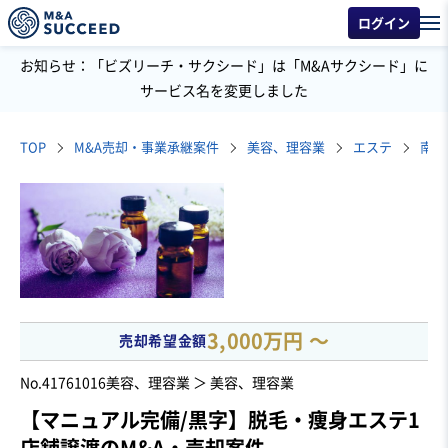
ログイン
お知らせ：「ビズリーチ・サクシード」は「M&Aサクシード」に
サービス名を変更しました
TOP
M&A売却・事業承継案件
美容、理容業
エステ
南関
3,000万円 〜
売却希望金額
No.41761016
美容、理容業 ＞ 美容、理容業
【マニュアル完備/黒字】脱毛・痩身エステ1
店舗譲渡のM&A・売却案件