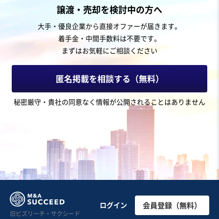
美容、理容業
譲渡・売却を検討中の方へ
西日本展開、30店舗美容脱毛サロンのご紹介
大手・優良企業から直接オファーが届きます。
着手金・中間手数料は不要です。
営業黒字
短期回収可能
+3
まずはお気軽にご相談ください
売却希望金額
7億円
匿名掲載を相談する（無料）
地域
九州地方
秘密厳守・貴社の同意なく情報が公開されることはありません
売上高
5億円～10億円
従業員数
101名〜300名
エステ
その他美容サービス
電気機械器具製造
お気に入り
美容、理容業
【勤続年数15年以上2名/内装綺麗】健康×美容の大型エ
ログイン
会員登録（無料）
旧ビズリーチ・サクシード
ステサロンの事業譲渡