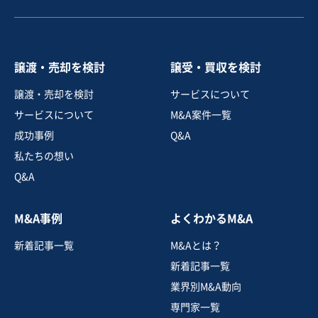
営業黒字
純資産プラス
+5
売却希望金額
1,000万円〜1,500万円
譲渡・売却を検討
譲受・買収を検討
地域
近畿地方
譲渡・売却を検討
サービスについて
売上高
5,000万円～1億円
サービスについて
M&A案件一覧
従業員数
6名〜10名
成功事例
Q&A
エステ
マッサージ・整体・接骨・鍼灸
私たちの想い
Q&A
お気に入り
M&A事例
よくわかるM&A
美容、理容業
新着記事一覧
M&Aとは？
【高単価×高リピート】複数店舗展開のネイルサロン
新着記事一覧
営業黒字
純資産プラス
+4
業界別M&A動向
専門家一覧
売却希望金額