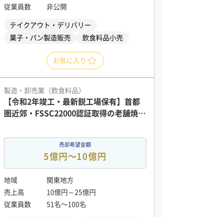
従業員数
非公開
テイクアウト・デリバリー
菓子・パン製造販売
飲食料品小売
お気に入り
製造・卸売業（飲食料品）
【令和2年竣工・最新鋭工場保有】首都
圏近郊・FSSC22000認証取得の老舗焼菓
子メーカー ～売上14億円規模。生産余力
と大手基準の品質管理体制を有する製造
売却希望金額
拠点～
5億円〜10億円
地域
関東地方
売上高
10億円～25億円
従業員数
51名〜100名