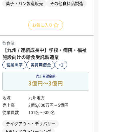
菓子・パン製造販売
その他食料品製造
お気に入り
飲食業
【九州 / 連続成長中】学校・病院・福祉
施設向けの給食受託製造業
営業黒字
実質無借金
+1
売却希望金額
3億円〜3億円
地域
九州地方
売上高
2億5,000万円～5億円
従業員数
101名〜300名
テイクアウト・デリバリー
BPO・アウトソーシング