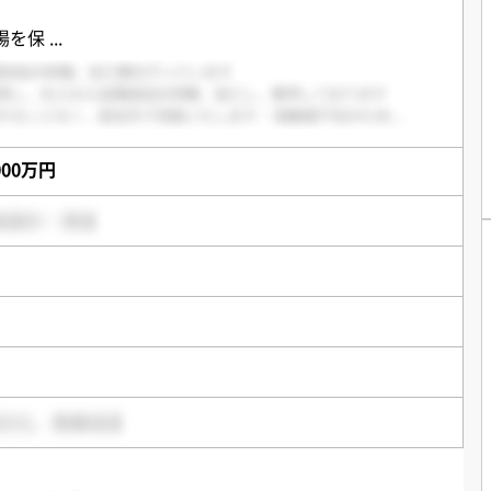
場を保
...
,000万円