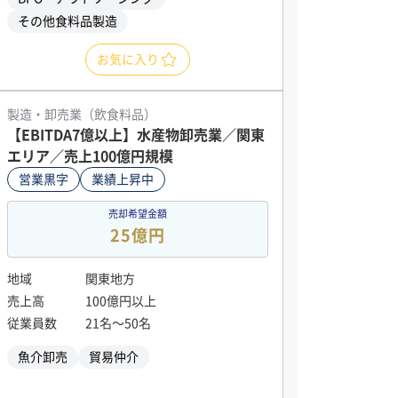
その他食料品製造
お気に入り
製造・卸売業（飲食料品）
【EBITDA7億以上】水産物卸売業／関東
エリア／売上100億円規模
営業黒字
業績上昇中
売却希望金額
25億円
地域
関東地方
売上高
100億円以上
従業員数
21名〜50名
魚介卸売
貿易仲介