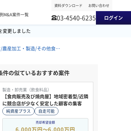
資料ダウンロード
お問い合わせ
事例
M&A案件一覧
03-4540-6235
ログイン
を変更しました
北海道地方/農産加工・製造/その他食料品製造 M&A・事業譲渡案件
条件の似ているおすすめ案件
製造・卸売業（飲食料品）
【食肉販売及び焼肉屋】地域密着型/近隣
に競合店が少なく安定した顧客の集客
純資産プラス
自走可能
売却希望金額
6,000万円〜6,000万円