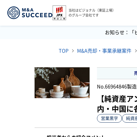
当社はビジョナル（東証上場）
のグループ会社です
お知らせ：「
TOP
M&A売却・事業承継案件
No.66964846
製造
【純資産ア
内・中国に
営業黒字
純資