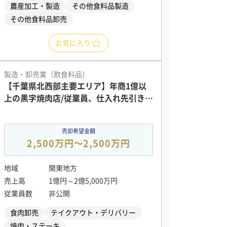
農産加工・製造
その他食料品製造
その他食料品卸売
お気に入り
製造・卸売業（飲食料品）
【千葉県北西部主要エリア】年商1億以
上の黒字焼肉店/従業員、仕入れ先引き継
ぎ可能
売却希望金額
2,500万円〜2,500万円
地域
関東地方
売上高
1億円～2億5,000万円
従業員数
非公開
食肉卸売
テイクアウト・デリバリー
焼肉・ステーキ