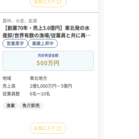
お気に入り
農林、水産、鉱業
【創業70年・売上3.6億円】東北発の水
産卸/世界有数の漁場/従業員と共に再出
発
営業黒字
業績上昇中
売却希望金額
500万円
地域
東北地方
売上高
2億5,000万円～5億円
従業員数
6名〜10名
漁業
魚介卸売
お気に入り