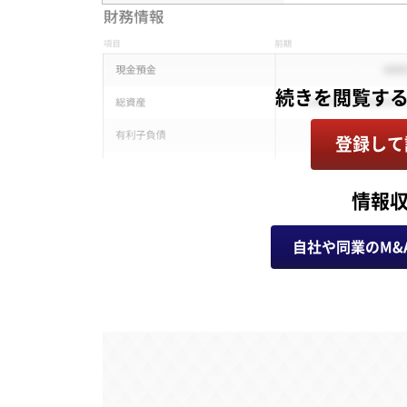
登録して
情報
自社や同業のM&