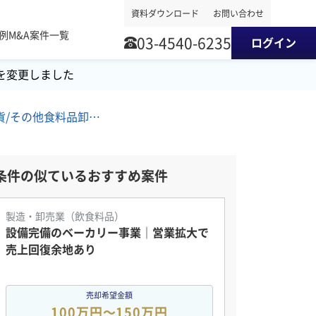
資料ダウンロード
お問い合わせ
事例
M&A案件一覧
03-4540-6235
ログイン
を変更しました
南関東地方/日用雑貨/その他食料品卸売/貿易仲介 M&A・事業譲渡案件
条件の似ているおすすめ案件
製造・卸売業（飲食料品）
設備完備のベーカリー事業｜営業拡大で
売上回復余地あり
売却希望金額
100万円〜150万円