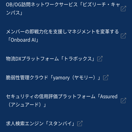
従業員数
11名〜20名
OB/OG訪問ネットワークサービス「ビズリーチ・キャ
ンパス」
農産加工・製造
その他食料品製造
その他食料品卸売
メンバーの即戦力化を支援しマネジメントを変革する
お気に入り
「Onboard AI」
飲食業
【こだわりのメニュー・事業拡大余地あり！】キッチン
物流DXプラットフォーム「トラボックス」
カーの事業譲渡案件
営業黒字
独自性の高い商材
脆弱性管理クラウド「yamory（ヤモリー）」
売却希望金額
5,500万円
セキュリティの信用評価プラットフォーム「Assured
地域
関東地方
（アシュアード）」
売上高
1,000万円〜5,000万円
従業員数
従業員なし
求人検索エンジン「スタンバイ」
テイクアウト・デリバリー