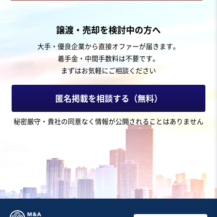
お気に入り
飲食業
譲渡・売却を検討中の方へ
【有名ガイド掲載】黒字運営を維持する関東圏ラーメン
大手・優良企業から直接オファーが届きます。
チェーン
着手金・中間手数料は不要です。
営業黒字
まずはお気軽にご相談ください
売却希望金額
2億円〜2億円
匿名掲載を相談する（無料）
地域
関東地方
秘密厳守・貴社の同意なく情報が公開されることはありません
売上高
1億円～2億5,000万円
従業員数
非公開
ラーメン店
その他飲食店（自社ブランド）
フランチャイザー
お気に入り
飲食業