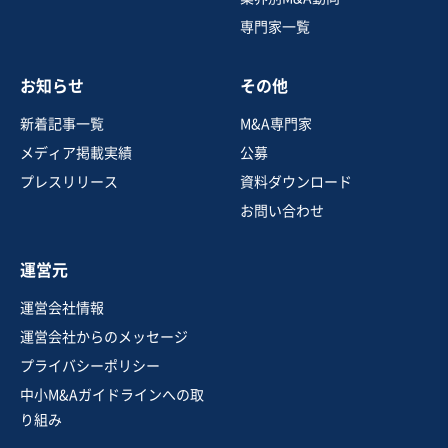
専門家一覧
売却希望金額
600万円〜600万円
お知らせ
その他
地域
関東地方
売上高
1,000万円〜5,000万円
新着記事一覧
M&A専門家
従業員数
11名〜20名
メディア掲載実績
公募
居酒屋・バー
その他飲食店（自社ブランド）
プレスリリース
資料ダウンロード
お問い合わせ
お気に入り
運営元
EC・ネットショップ
運営会社情報
【日本茶文化の継承へ力を注ぐ】茶製品の製造・小売業
運営会社からのメッセージ
者（観光客への訴求力有）
プライバシーポリシー
独自性の高い商材
中小M&Aガイドラインへの取
売却希望金額
り組み
550万円〜1,100万円