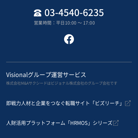
地域
中部地方
売上高
1億円～2億5,000万円
営業時間：平日10:00 〜 17:00
従業員数
21名〜50名
食品・飲料EC
清涼飲料・茶類製造
飲食料品小売
お気に入り
製造・卸売業（飲食料品）
Visionalグループ運営サービス
【おそうざい（野菜中心の小鉢・付け合わせ系）の製
株式会社M&Aサクシードはビジョナル株式会社のグループ会社です
造・冷凍・販売会社】
自走可能
即戦力人材と企業をつなぐ転職サイト「ビズリーチ」
売却希望金額
5,000万円
人財活用プラットフォーム「HRMOS」シリーズ
地域
四国地方
売上高
2億5,000万円～5億円