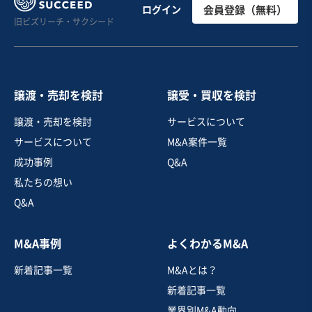
【静岡県西部・老舗】カウンター主体の運営しやすいラ
ログイン
会員登録（無料）
旧ビズリーチ・サクシード
ーメン店、安定収益
売却希望金額
500万円〜500万円
譲渡・売却を検討
譲受・買収を検討
地域
中部地方
譲渡・売却を検討
サービスについて
売上高
1,000万円〜5,000万円
サービスについて
M&A案件一覧
従業員数
〜5名
成功事例
Q&A
ラーメン店
中華料理店
私たちの想い
その他飲食店（自社ブランド）
Q&A
お気に入り
M&A事例
よくわかるM&A
飲食業
新着記事一覧
M&Aとは？
店内のジオラマが特徴の南関東お好み焼き屋・こども食
堂を定期的に開催
新着記事一覧
独自性の高い商材
業界別M&A動向