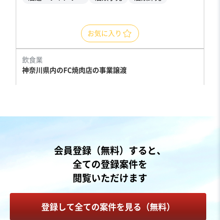
お気に入り
飲食業
神奈川県内のFC焼肉店の事業譲渡
売却希望金額
850万円〜1,000万円
地域
関東地方
会員登録（無料）すると、
売上高
1,000万円〜5,000万円
全ての登録案件を
従業員数
非公開
閲覧いただけます
居酒屋・バー
焼肉・ステーキ
フランチャイジー
登録して全ての案件を見る（無料）