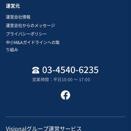
お気に入り
運営元
製造・卸売業（飲食料品）
運営会社情報
【令和2年竣工・最新鋭工場保有】首都圏近郊・FSSC22
運営会社からのメッセージ
000認証取得の老舗焼菓子メーカー ～売上14億円規模。
プライバシーポリシー
生産余力と大手基準の品質管理体制を有する製造拠点～
中小M&Aガイドラインへの取
売却希望金額
り組み
5億円〜10億円
地域
関東地方
売上高
10億円～25億円
営業時間：平日10:00 〜 17:00
従業員数
51名〜100名
菓子・パン製造販売
その他食料品製造
お気に入り
小売業
Visionalグループ運営サービス