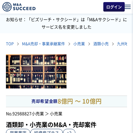
ログイン
お知らせ：「ビズリーチ・サクシード」は「M&Aサクシード」に
サービス名を変更しました
TOP
M&A売却・事業承継案件
小売業
酒類小売
8億円 〜 10億円
売却希望金額
No.92988827
小売業 ＞ 小売業
酒類卸・小売業のM&A・売却案件
営業黒字
純資産プラス
+2