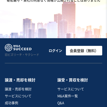
秘密厳守・貴社の同意なく情報が公開されることはありません
売上高
1,000万円以下
従業員数
非公開
菓子・パン製造販売
その他飲食店（自社ブランド）
飲食料品小売
お気に入り
製造・卸売業（飲食料品）
【EBITDA7億以上】水産物卸売業／関東エリア／売上10
ログイン
会員登録（無料）
旧ビズリーチ・サクシード
0億円規模
営業黒字
業績上昇中
売却希望金額
25億円
譲渡・売却を検討
譲受・買収を検討
地域
関東地方
譲渡・売却を検討
サービスについて
売上高
100億円以上
サービスについて
M&A案件一覧
従業員数
21名〜50名
成功事例
Q&A
魚介卸売
貿易仲介