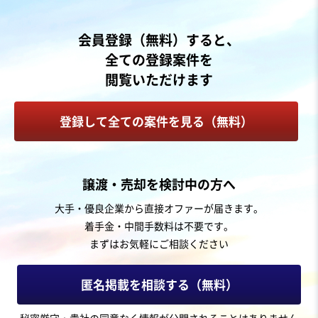
500万円〜500万円
地域
関東地方
会員登録（無料）すると、
売上高
1,000万円〜5,000万円
全ての登録案件を
従業員数
6名〜10名
閲覧いただけます
テイクアウト・デリバリー
カフェ・喫茶店
菓子・パン製造販売
登録して全ての案件を見る（無料）
お気に入り
製造・卸売業（飲食料品）
譲渡・売却を検討中の方へ
【神奈川県】地域密着型ベーカリー（パン製造・販売）
大手・優良企業から直接オファーが届きます。
の事業譲渡
着手金・中間手数料は不要です。
まずはお気軽にご相談ください
売却希望金額
600万円〜800万円
匿名掲載を相談する（無料）
地域
関東地方