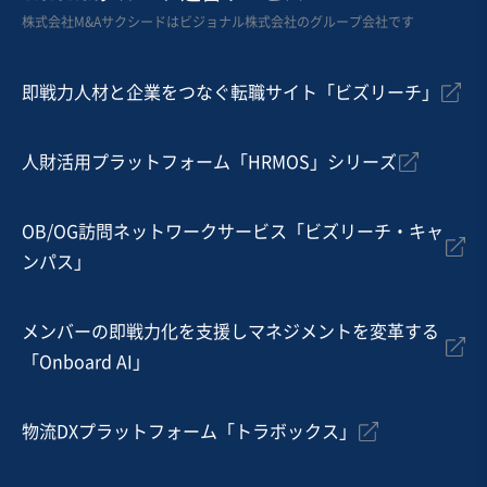
関東 自動車（中古・新車）販売業の株式譲渡/後継者不
株式会社M&Aサクシードはビジョナル株式会社のグループ会社です
在/立地◎
即戦力人材と企業をつなぐ転職サイト「ビズリーチ」
売却希望金額
6,000万円
人財活用プラットフォーム「HRMOS」シリーズ
地域
関東地方
売上高
1,000万円〜5,000万円
従業員数
〜5名
OB/OG訪問ネットワークサービス「ビズリーチ・キャ
ンパス」
新車・中古車・カー用品
メンバーの即戦力化を支援しマネジメントを変革する
お気に入り
「Onboard AI」
製造・卸売業（飲食料品）
100以上の地域農家との直接取引ネットワークを持つ青
物流DXプラットフォーム「トラボックス」
果物卸売業