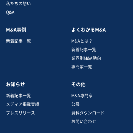
私たちの想い
Q&A
お気に入り
M&A事例
よくわかるM&A
製造・卸売業（飲食料品）
新着記事一覧
M&Aとは？
【自社工場/老舗企業】大豆製品製造業
新着記事一覧
純資産プラス
短期回収可能
+1
業界別M&A動向
専門家一覧
売却希望金額
1,000万円〜2,000万円
お知らせ
その他
地域
北海道地方
売上高
2億5,000万円～5億円
新着記事一覧
M&A専門家
従業員数
21名〜50名
メディア掲載実績
公募
農産加工・製造
その他食料品製造
プレスリリース
資料ダウンロード
お問い合わせ