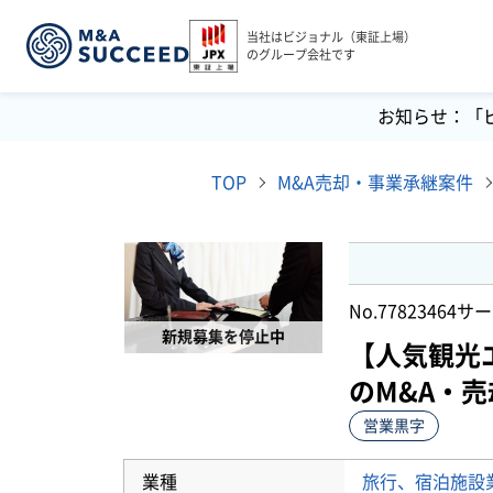
当社はビジョナル（東証上場）
のグループ会社です
お知らせ：「
TOP
M&A売却・事業承継案件
No.77823464
サー
新規募集を停止中
【人気観光
のM&A・
営業黒字
業種
旅行、宿泊施設