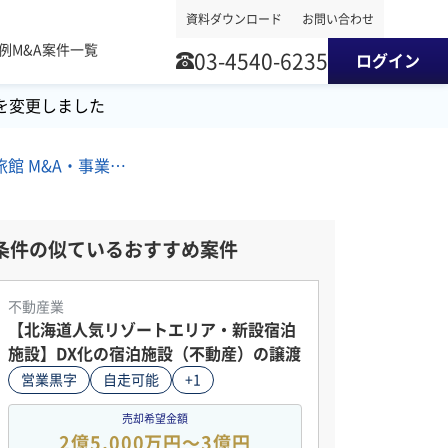
資料ダウンロード
お問い合わせ
事例
M&A案件一覧
03-4540-6235
ログイン
を変更しました
甲信越地方/ホテル・旅館 M&A・事業譲渡案件
条件の似ているおすすめ案件
不動産業
【北海道人気リゾートエリア・新設宿泊
施設】DX化の宿泊施設（不動産）の譲渡
営業黒字
自走可能
+1
売却希望金額
2億5,000万円〜3億円