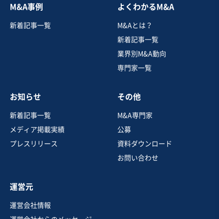
M&A事例
よくわかるM&A
飲食業
新着記事一覧
M&Aとは？
【全国フードコート出店】-自社ブランド多数-
新着記事一覧
業界別M&A動向
専門家一覧
売却希望金額
1円〜1円
お知らせ
その他
地域
近畿地方
売上高
5億円～10億円
新着記事一覧
M&A専門家
従業員数
11名〜20名
メディア掲載実績
公募
その他飲食店（自社ブランド）
プレスリリース
資料ダウンロード
お問い合わせ
お気に入り
運営元
飲食業
運営会社情報
【鎌倉市の好立地】インバウンド需要に強い＆インフル