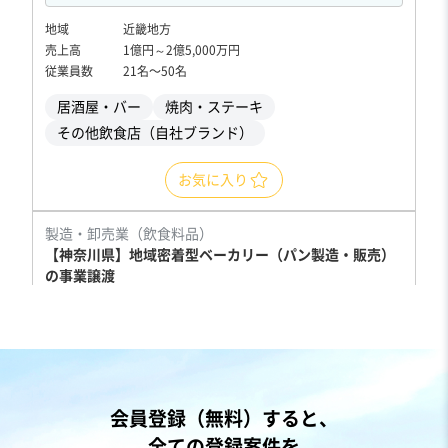
地域
近畿地方
売上高
1億円～2億5,000万円
従業員数
21名〜50名
居酒屋・バー
焼肉・ステーキ
その他飲食店（自社ブランド）
お気に入り
製造・卸売業（飲食料品）
【神奈川県】地域密着型ベーカリー（パン製造・販売）
の事業譲渡
売却希望金額
600万円〜800万円
地域
関東地方
会員登録（無料）すると、
売上高
1,000万円以下
全ての登録案件を