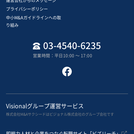
運営会社からのメッセージ
エンサー来店/抹茶スイーツ店舗
プライバシーポリシー
独自性の高い商材
中小M&Aガイドラインへの取
売却希望金額
り組み
500万円〜500万円
地域
関東地方
売上高
1,000万円〜5,000万円
営業時間：平日10:00 〜 17:00
従業員数
6名〜10名
テイクアウト・デリバリー
カフェ・喫茶店
菓子・パン製造販売
お気に入り
飲食業
Visionalグループ運営サービス
受賞歴あるパティシエが在籍する洋菓子店の事業譲渡
株式会社M&Aサクシードはビジョナル株式会社のグループ会社です
即戦力人材と企業をつなぐ転職サイト「ビズリーチ」