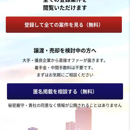
従業員数
非公開
閲覧いただけます
菓子・パン製造販売
その他飲食店（自社ブランド）
飲食料品小売
登録して全ての案件を見る（無料）
お気に入り
飲食業
譲渡・売却を検討中の方へ
地域コミュニティに根付いたカフェ＆イベントスペース
大手・優良企業から直接オファーが届きます。
着手金・中間手数料は不要です。
まずはお気軽にご相談ください
売却希望金額
1,300万円〜6,000万円
匿名掲載を相談する（無料）
地域
関東地方
秘密厳守・貴社の同意なく情報が公開されることはありません
売上高
1,000万円〜5,000万円
従業員数
6名〜10名
居酒屋・バー
カフェ・喫茶店
イベント・興業