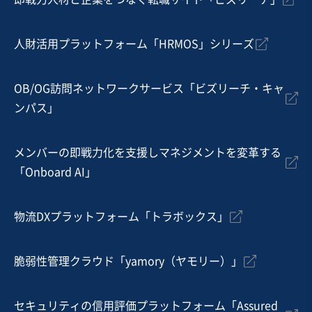
売却希望金額
200万円〜300万円
人財活用プラットフォーム「HRMOS」シリーズ
地域
中部地方
売上高
1,000万円〜5,000万円
従業員数
〜5名
OB/OG訪問ネットワークサービス「ビズリーチ・キャ
ンパス」
テイクアウト・デリバリー
カフェ・喫茶店
菓子・パン製造販売
メンバーの即戦力化を支援しマネジメントを変革する
お気に入り
「Onboard AI」
飲食業
食べログの【ハンバーガー 百名店】に複数回選出 ハンバ
物流DXプラットフォーム「トラボックス」
ーガー案件の株式譲渡
営業黒字
独自性の高い商材
脆弱性管理クラウド「yamory（ヤモリー）」
売却希望金額
1億2,000万円〜1億5,000万円
セキュリティの信用評価プラットフォーム「Assured