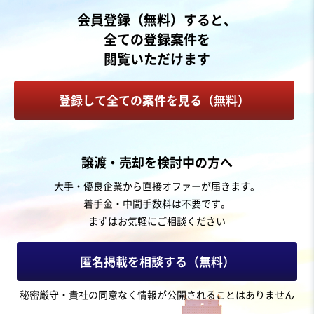
地域
中部地方
会員登録（無料）すると、
売上高
1,000万円〜5,000万円
全ての登録案件を
従業員数
〜5名
閲覧いただけます
ラーメン店
中華料理店
その他飲食店（自社ブランド）
登録して全ての案件を見る（無料）
お気に入り
旅行、宿泊施設業
譲渡・売却を検討中の方へ
【温泉旅館】海を展望できる露天風呂が魅力
大手・優良企業から直接オファーが届きます。
着手金・中間手数料は不要です。
まずはお気軽にご相談ください
売却希望金額
1円〜1円
匿名掲載を相談する（無料）
地域
中部地方
秘密厳守・貴社の同意なく情報が公開されることはありません
売上高
5,000万円～1億円
従業員数
11名〜20名