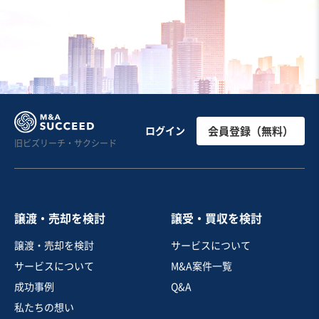
ホテル・旅館
温泉施設
寿司・日本料理店
お気に入り
飲食業
高級住宅街に立地するオープン1年未満の都内洋菓子店
ログイン
会員登録（無料）
旧ビズリーチ・サクシード
売却希望金額
150万円〜200万円
譲渡・売却を検討
譲受・買収を検討
地域
関東地方
譲渡・売却を検討
サービスについて
売上高
1,000万円以下
サービスについて
M&A案件一覧
従業員数
非公開
成功事例
Q&A
テイクアウト・デリバリー
菓子・パン製造販売
私たちの想い
飲食料品小売