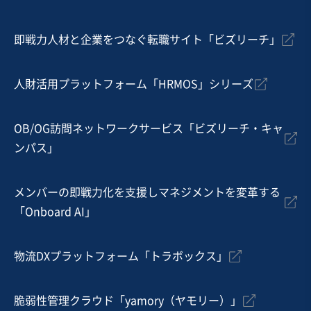
独自性の高い商材
即戦力人材と企業をつなぐ転職サイト「ビズリーチ」
売却希望金額
300万円〜350万円
人財活用プラットフォーム「HRMOS」シリーズ
地域
関東地方
売上高
1,000万円以下
従業員数
従業員なし
OB/OG訪問ネットワークサービス「ビズリーチ・キャ
ンパス」
居酒屋・バー
寿司・日本料理店
その他飲食店（自社ブランド）
メンバーの即戦力化を支援しマネジメントを変革する
お気に入り
「Onboard AI」
製造・卸売業（飲食料品）
【食肉販売及び焼肉屋】地域密着型/近隣に競合店が少な
物流DXプラットフォーム「トラボックス」
く安定した顧客の集客
純資産プラス
自走可能
脆弱性管理クラウド「yamory（ヤモリー）」