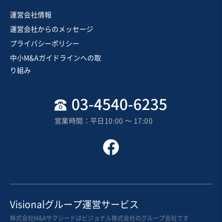
飲食業
運営会社情報
飲食チェーン店の株式譲渡案件
運営会社からのメッセージ
プライバシーポリシー
営業黒字
自走可能
+1
中小M&Aガイドラインへの取
売却希望金額
り組み
30億円
地域
関東地方
売上高
25億円～50億円
営業時間：平日10:00 〜 17:00
従業員数
501名〜1,000名
その他飲食店（自社ブランド）
フランチャイザー
お気に入り
飲食業
Visionalグループ運営サービス
産地直送ルートを引継げる老舗割烹店の事業譲渡
株式会社M&Aサクシードはビジョナル株式会社のグループ会社です