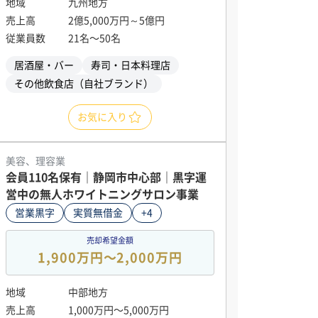
地域
九州地方
売上高
2億5,000万円～5億円
従業員数
21名〜50名
居酒屋・バー
寿司・日本料理店
その他飲食店（自社ブランド）
お気に入り
美容、理容業
会員110名保有｜静岡市中心部｜黒字運
営中の無人ホワイトニングサロン事業
営業黒字
実質無借金
+4
売却希望金額
1,900万円〜2,000万円
地域
中部地方
売上高
1,000万円〜5,000万円