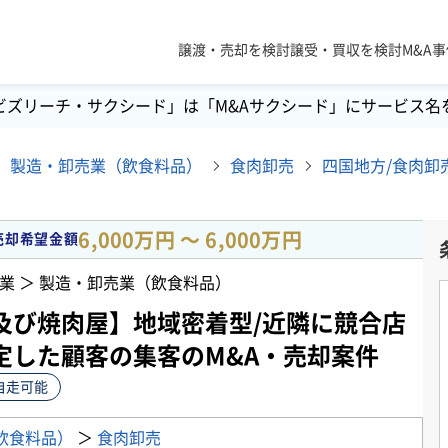
譲渡・売却を検討
譲受・買収を検討
M&A
ビズリーチ・サクシード」は「M&Aサクシード」にサービス名
製造・卸売業（飲食料品）
食肉卸売
6,000万円 〜 6,000万円
売却希望金額
業 ＞ 製造・卸売業（飲食料品）
及び焼肉屋】地域密着型/近隣に競合店
定した顧客の集客のM&A・売却案件
自走可能
飲食料品）
＞
食肉卸売