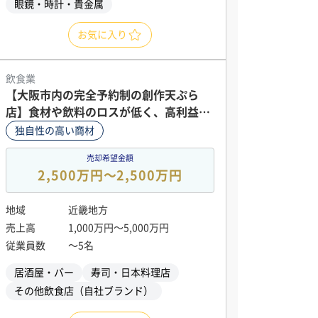
眼鏡・時計・貴金属
お気に入り
飲食業
【大阪市内の完全予約制の創作天ぷら
店】食材や飲料のロスが低く、高利益率
のコース体系で黒字運営。
独自性の高い商材
売却希望金額
2,500万円〜2,500万円
地域
近畿地方
売上高
1,000万円〜5,000万円
従業員数
〜5名
居酒屋・バー
寿司・日本料理店
その他飲食店（自社ブランド）