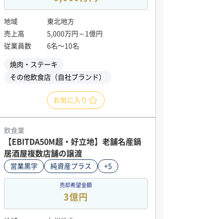
地域
東北地方
売上高
5,000万円～1億円
従業員数
6名〜10名
焼肉・ステーキ
その他飲食店（自社ブランド）
お気に入り
飲食業
【EBITDA50M超・好立地】老舗名産鍋
居酒屋複数店舗の譲渡
営業黒字
純資産プラス
+5
売却希望金額
3億円