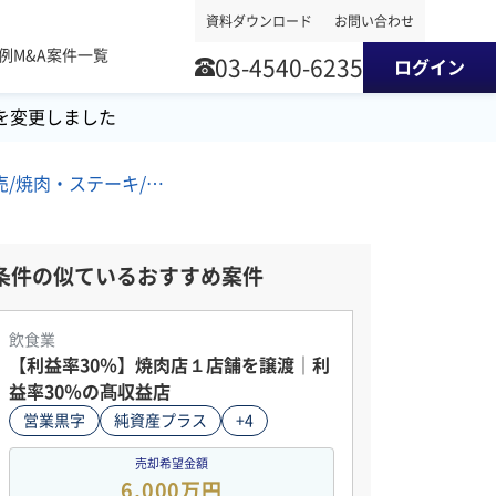
資料ダウンロード
お問い合わせ
事例
M&A案件一覧
03-4540-6235
ログイン
を変更しました
四国地方/食肉卸売/焼肉・ステーキ/飲食料品小売 M&A・事業譲渡案件
条件の似ているおすすめ案件
飲食業
【利益率30％】焼肉店１店舗を譲渡｜利
益率30％の髙収益店
営業黒字
純資産プラス
+4
売却希望金額
6,000万円