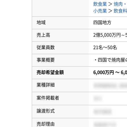
飲食業
＞
焼肉
小売業
＞
飲食
地域
四国地方
売上高
2億5,000万円～
従業員数
21名〜50名
事業概要
・四国で焼肉屋
売却希望金額
6,000万円 〜 6
業種詳細
案件掲載者
譲渡形式
売却理由