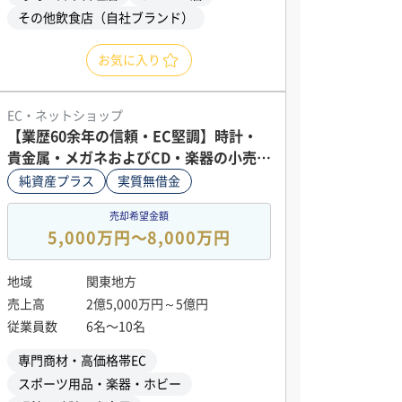
その他飲食店（自社ブランド）
お気に入り
EC・ネットショップ
【業歴60余年の信頼・EC堅調】時計・
貴金属・メガネおよびCD・楽器の小売り
店舗・EC運営会社の株式譲渡
純資産プラス
実質無借金
売却希望金額
5,000万円〜8,000万円
地域
関東地方
売上高
2億5,000万円～5億円
従業員数
6名〜10名
専門商材・高価格帯EC
スポーツ用品・楽器・ホビー