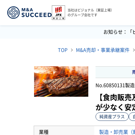
当社はビジョナル（東証上場）
のグループ会社です
お知らせ：「
TOP
M&A売却・事業承継案件
No.60850131
製造
【食肉販売
が少なく安
純資産プラス
業種
製造・卸売業（