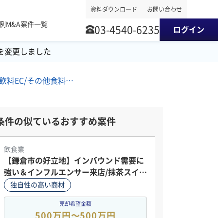
資料ダウンロード
お問い合わせ
事例
M&A案件一覧
03-4540-6235
ログイン
を変更しました
南関東地方/食品・飲料EC/その他食料品卸売/電気機械器具卸売 M&A・事業譲渡案件
条件の似ているおすすめ案件
飲食業
【鎌倉市の好立地】インバウンド需要に
強い＆インフルエンサー来店/抹茶スイー
ツ店舗
独自性の高い商材
売却希望金額
500万円〜500万円