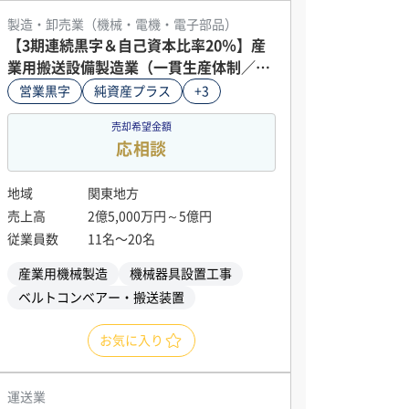
製造・卸売業（機械・電機・電子部品）
【3期連続黒字＆自己資本比率20％】産
業用搬送設備製造業（一貫生産体制／南
関東）
営業黒字
純資産プラス
+3
売却希望金額
応相談
地域
関東地方
売上高
2億5,000万円～5億円
従業員数
11名〜20名
産業用機械製造
機械器具設置工事
ベルトコンベアー・搬送装置
お気に入り
運送業