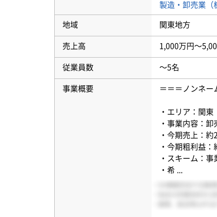
製造・卸売業（
地域
関東地方
売上高
1,000万円〜5,0
従業員数
〜5名
事業概要
＝＝＝ノンネー
・エリア：関東
・事業内容：卸
・今期売上：約2,
・今期粗利益：約
・スキーム：事
・希
...