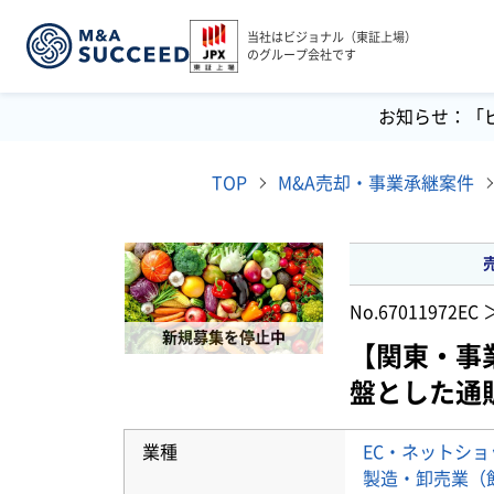
当社はビジョナル（東証上場）
のグループ会社です
お知らせ：「
TOP
M&A売却・事業承継案件
No.67011972
EC
新規募集を停止中
【関東・事
盤とした通
業種
EC・ネットショ
製造・卸売業（