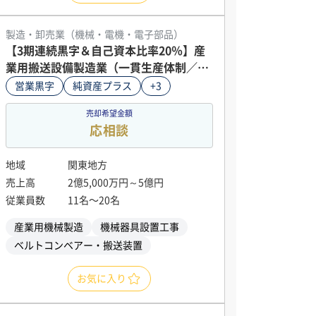
製造・卸売業（機械・電機・電子部品）
【3期連続黒字＆自己資本比率20％】産
業用搬送設備製造業（一貫生産体制／南
関東）
営業黒字
純資産プラス
+3
売却希望金額
応相談
地域
関東地方
売上高
2億5,000万円～5億円
従業員数
11名〜20名
産業用機械製造
機械器具設置工事
ベルトコンベアー・搬送装置
お気に入り