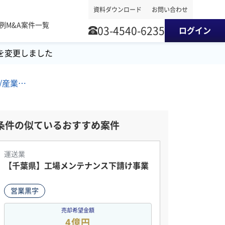
資料ダウンロード
お問い合わせ
事例
M&A案件一覧
03-4540-6235
ログイン
を変更しました
東海地方/農業/産業用機械製造/産業用機械卸売 M&A・事業譲渡案件
条件の似ているおすすめ案件
運送業
【千葉県】工場メンテナンス下請け事業
営業黒字
売却希望金額
4億円