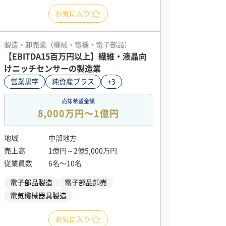
お気に入り
製造・卸売業（機械・電機・電子部品）
【EBITDA15百万円以上】繊維・液晶向
けニッチセンサーの製造業
営業黒字
純資産プラス
+3
売却希望金額
8,000万円〜1億円
地域
中部地方
売上高
1億円～2億5,000万円
従業員数
6名〜10名
電子部品製造
電子部品卸売
電気機械器具製造
お気に入り