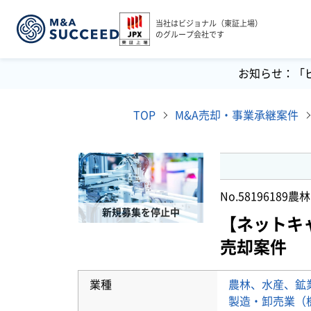
当社はビジョナル（東証上場）
のグループ会社です
お知らせ：「
TOP
M&A売却・事業承継案件
No.58196189
農林
新規募集を停止中
【ネットキ
売却案件
業種
農林、水産、鉱
製造・卸売業（