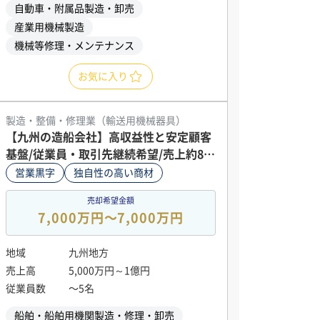
自動車・附属品製造・卸売
産業用機械製造
機械等修理・メンテナンス
お気に入り
製造・整備・修理業（輸送用機械器具）
【九州の造船会社】高収益性と安定顧客
基盤/従業員・取引先継続希望/売上約8千
万円
営業黒字
独自性の高い商材
売却希望金額
7,000万円〜7,000万円
地域
九州地方
売上高
5,000万円～1億円
従業員数
〜5名
船舶・船舶用機関製造・修理・卸売