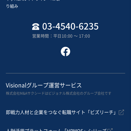
売却希望金額
り組み
7,000万円
地域
九州地方
売上高
5,000万円～1億円
営業時間：平日10:00 〜 17:00
従業員数
6名〜10名
建設工事・ゼネコン
土木工事・造園
その他農林水産鉱業の関連業
お気に入り
建設、土木、工事事業
Visionalグループ運営サービス
太陽光発電システム工事・電気工事会社
株式会社M&Aサクシードはビジョナル株式会社のグループ会社です
営業黒字
純資産プラス
+1
即戦力人材と企業をつなぐ転職サイト「ビズリーチ」
売却希望金額
4,000万円