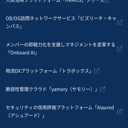
人財活用プラットフォーム「HRMOS」シリーズ
地域
関東地方
売上高
1億円～2億5,000万円
従業員数
6名〜10名
OB/OG訪問ネットワークサービス「ビズリーチ・キャ
ンパス」
電気工事
エネルギー関連設備の販売・設置工事
通信工事
メンバーの即戦力化を支援しマネジメントを変革する
お気に入り
「Onboard AI」
建設、土木、工事事業
建設業（推進工事）
物流DXプラットフォーム「トラボックス」
営業黒字
純資産プラス
+1
脆弱性管理クラウド「yamory（ヤモリー）」
売却希望金額
9,000万円〜1億3,000万円
セキュリティの信用評価プラットフォーム「Assured
地域
関東地方
（アシュアード）」
売上高
5,000万円～1億円
従業員数
〜5名