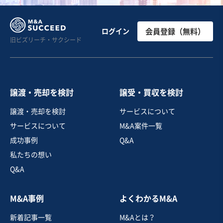
建設、土木、工事事業
年商7,000万円の実績/丁寧な作業と自社管理で顧客満足
ログイン
会員登録（無料）
旧ビズリーチ・サクシード
度の高い電気設備工事会社
営業黒字
純資産プラス
+1
売却希望金額
7,500万円
譲渡・売却を検討
譲受・買収を検討
地域
関東地方
譲渡・売却を検討
サービスについて
売上高
5,000万円～1億円
サービスについて
M&A案件一覧
従業員数
従業員なし
成功事例
Q&A
電気工事
通信工事
私たちの想い
Q&A
お気に入り
M&A事例
よくわかるM&A
建設、土木、工事事業
新着記事一覧
M&Aとは？
【社長継続可能】愛知県中部の型枠、足場、コンクリー