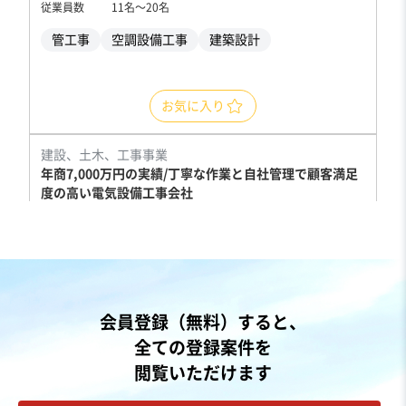
従業員数
11名〜20名
管工事
空調設備工事
建築設計
お気に入り
建設、土木、工事事業
年商7,000万円の実績/丁寧な作業と自社管理で顧客満足
度の高い電気設備工事会社
営業黒字
純資産プラス
+1
売却希望金額
7,500万円
地域
関東地方
会員登録（無料）すると、
売上高
5,000万円～1億円
全ての登録案件を
従業員数
従業員なし
閲覧いただけます
電気工事
通信工事