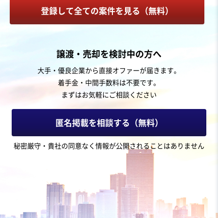
登録して全ての案件を見る（無料）
お気に入り
運送業
譲渡・売却を検討中の方へ
【千葉県】工場メンテナンス下請け事業
大手・優良企業から直接オファーが届きます。
着手金・中間手数料は不要です。
営業黒字
まずはお気軽にご相談ください
売却希望金額
4億円
匿名掲載を相談する（無料）
地域
関東地方
秘密厳守・貴社の同意なく情報が公開されることはありません
売上高
5億円～10億円
従業員数
21名〜50名
トラック運送
機械器具設置工事
機械等修理・メンテナンス
お気に入り