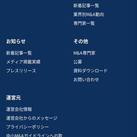
ト工事会社譲渡
新着記事一覧
業界別M&A動向
専門家一覧
売却希望金額
330万円〜550万円
お知らせ
その他
地域
中部地方
売上高
5,000万円～1億円
新着記事一覧
M&A専門家
従業員数
〜5名
メディア掲載実績
公募
建設工事・ゼネコン
土木工事・造園
プレスリリース
資料ダウンロード
その他工事
お問い合わせ
お気に入り
運営元
建設、土木、工事事業
運営会社情報
【九州地方】土木から農場・豚舎まで幅広く対応/安定経
運営会社からのメッセージ
営建設会社、従業員継続希望
プライバシーポリシー
営業黒字
純資産プラス
中小M&Aガイドラインへの取