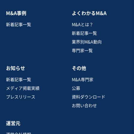
お気に入り
M&A事例
よくわかるM&A
建設、土木、工事事業
新着記事一覧
M&Aとは？
住宅から店舗・施設まで幅広く対応可能な建築設計会社
新着記事一覧
業界別M&A動向
専門家一覧
売却希望金額
1億2,000万円〜1億2,000万円
お知らせ
その他
地域
近畿地方
売上高
10億円～25億円
新着記事一覧
M&A専門家
従業員数
11名〜20名
メディア掲載実績
公募
建設工事・ゼネコン
内装工事・内装リフォーム
プレスリリース
資料ダウンロード
建築設計
お問い合わせ
お気に入り
運営元