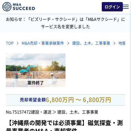
ログイン
お知らせ：「ビズリーチ・サクシード」は「M&Aサクシード」に
サービス名を変更しました
TOP
M&A売却・事業承継案件
建設、土木、工事事業
地盤調
案件終了
6,800万円 〜 6,800万円
売却希望金額
No.75157472
建設・運送 ＞ 建設、土木、工事事業
【沖縄県の開発では必須事業】磁気探査・測
量事業者のM&A・売却案件