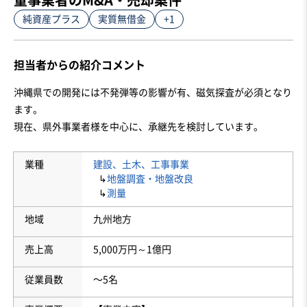
純資産プラス
実質無借金
+1
担当者からの紹介コメント
沖縄県での開発には不発弾等の影響が有、磁気探査が必須となり
ます。

現在、県外事業者様を中心に、承継先を検討しています。
業種
建設、土木、工事事業
↳
地盤調査・地盤改良
↳
測量
地域
九州地方
売上高
5,000万円～1億円
従業員数
〜5名