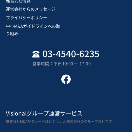
建設、土木、工事事業
運営会社情報
公共＆元請け割合が高く好採算である、自走運営が可能
運営会社からのメッセージ
な北陸地場ゼネコン
プライバシーポリシー
営業黒字
純資産プラス
+3
中小M&Aガイドラインへの取
売却希望金額
り組み
10億円〜20億円
地域
中部地方
売上高
10億円～25億円
営業時間：平日10:00 〜 17:00
従業員数
21名〜50名
建設工事・ゼネコン
土木工事・造園
土木設計
お気に入り
製造・卸売業（機械・電機・電子部品）
Visionalグループ運営サービス
【3期連続黒字＆自己資本比率20％】産業用搬送設備製
株式会社M&Aサクシードはビジョナル株式会社のグループ会社です
造業（一貫生産体制／南関東）