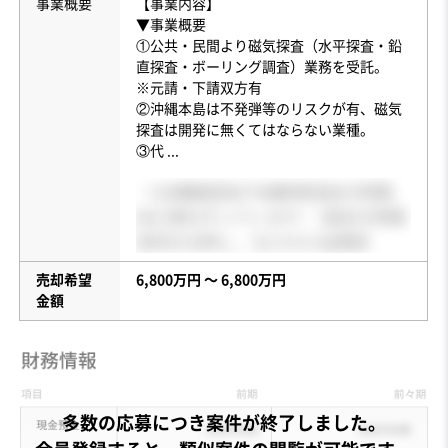
事業概要
【事業内容】
▼事業概要
①公共・民間より磁気探査（水平探査・鉛
直探査・ボーリング調査）業務を受託。
※元請・下請双方有
②沖縄本島は不発弾等のリスクが有、磁気
探査は開発に無くてはならない業種。
③代
...
売却希望
6,800万円 〜 6,800万円
金額
多数の応募につき案件が終了しました。