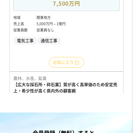
7,500万円
地域
関東地方
売上高
5,000万円～1億円
従業員数
従業員なし
電気工事
通信工事
お気に入り
農林、水産、鉱業
【広大な採石所・砕石業】質が高く高単価のため安定売
上・希少性が高く県内外の顧客網
売却希望金額
1円
地域
関東地方