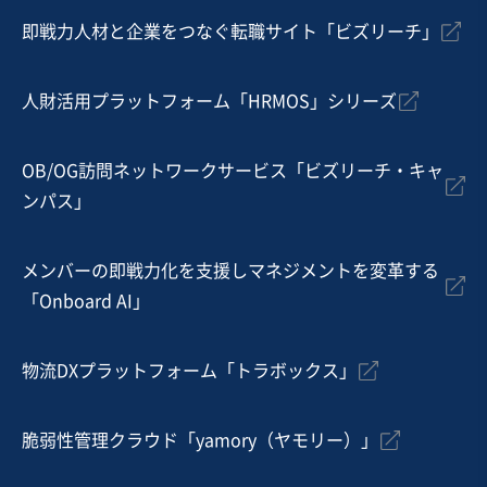
営業黒字
純資産プラス
+3
即戦力人材と企業をつなぐ転職サイト「ビズリーチ」
売却希望金額
応相談
人財活用プラットフォーム「HRMOS」シリーズ
地域
関東地方
売上高
2億5,000万円～5億円
従業員数
11名〜20名
OB/OG訪問ネットワークサービス「ビズリーチ・キャ
ンパス」
産業用機械製造
機械器具設置工事
ベルトコンベアー・搬送装置
メンバーの即戦力化を支援しマネジメントを変革する
お気に入り
「Onboard AI」
建設、土木、工事事業
【有資格者多数/経審高得点】土木工事を中心とした総合
物流DXプラットフォーム「トラボックス」
建設業
営業黒字
純資産プラス
+2
脆弱性管理クラウド「yamory（ヤモリー）」
売却希望金額
5億円〜5億円