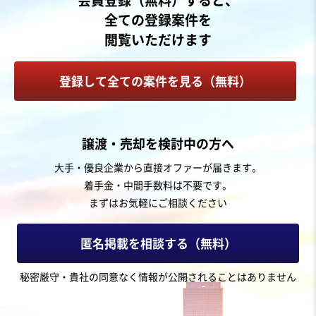
会員登録（無料）すると、
売上高
5,000万円～1億円
全ての登録案件を
従業員数
〜5名
閲覧いただけます
鉱業・砕石業・砂利採掘業
建材製造・販売
登録して全ての案件を見る（無料）
お気に入り
建設、土木、工事事業
譲渡・売却を検討中の方へ
建設関連（建設コンサルタント／土木工事・補修等）
大手・優良企業から直接オファーが届きます。
着手金・中間手数料は不要です。
営業黒字
純資産プラス
まずはお気軽にご相談ください
売却希望金額
8,000万円〜8,000万円
匿名掲載を相談する（無料）
地域
中部地方
秘密厳守・貴社の同意なく情報が公開されることはありません
売上高
5,000万円～1億円
従業員数
〜5名