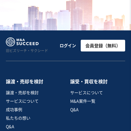
土木工事・造園
塗装工事
土木設計
お気に入り
建設、土木、工事事業
【業歴50年以上】コンクリートブロックの製造・販売
ログイン
会員登録（無料）
旧ビズリーチ・サクシード
売却希望金額
1,000万円〜3,000万円
譲渡・売却を検討
譲受・買収を検討
地域
四国地方
譲渡・売却を検討
サービスについて
売上高
1,000万円〜5,000万円
サービスについて
M&A案件一覧
従業員数
〜5名
成功事例
Q&A
生コン、コンクリート2次製品製造
私たちの想い
建材製造・販売
Q&A