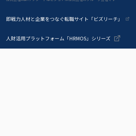
即戦力人材と企業をつなぐ転職サイト「ビズリーチ」
人財活用プラットフォーム「HRMOS」シリーズ
OB/OG訪問ネットワークサービス「ビズリーチ・キャンパ
メンバーの即戦力化を支援しマネジメントを変革する「Onboa
物流DXプラットフォーム「トラボックス」
脆弱性管理クラウド「yamory（ヤモリー）」
セキュリティの信用評価プラットフォーム「Assured（ア