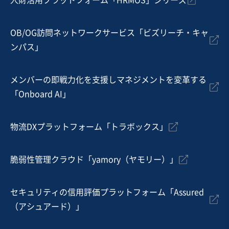
人財活用プラットフォーム「HRMOS」シリーズ
地域
関東地方
売上高
10億円～25億円
従業員数
6名〜10名
OB/OG訪問ネットワークサービス「ビズリーチ・キャ
ンパス」
日用雑貨
その他食料品卸売
貿易仲介
メンバーの即戦力化を支援しマネジメントを変革する
お気に入り
「Onboard AI」
EC・ネットショップ
【東海地方/女性用下着のEC販売】黒字経営/実質無借金/
物流DXプラットフォーム「トラボックス」
リピーター多数
営業黒字
純資産プラス
+5
脆弱性管理クラウド「yamory（ヤモリー）」
売却希望金額
1,000万円〜1,500万円
セキュリティの信用評価プラットフォーム「Assured
地域
中部地方
（アシュアード）」
売上高
1,000万円〜5,000万円
従業員数
〜5名