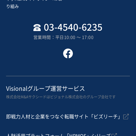
売却希望金額
り組み
1,000万円〜2,000万円
地域
北海道地方
売上高
2億5,000万円～5億円
営業時間：平日10:00 〜 17:00
従業員数
21名〜50名
農産加工・製造
その他食料品製造
お気に入り
製造・卸売業（日用品）
Visionalグループ運営サービス
【純資産アンダー】中国メインの輸出入事業（国内・中
株式会社M&Aサクシードはビジョナル株式会社のグループ会社です
国に各複数拠点）
営業黒字
純資産プラス
+1
即戦力人材と企業をつなぐ転職サイト「ビズリーチ」
売却希望金額
5,000万円〜5,000万円