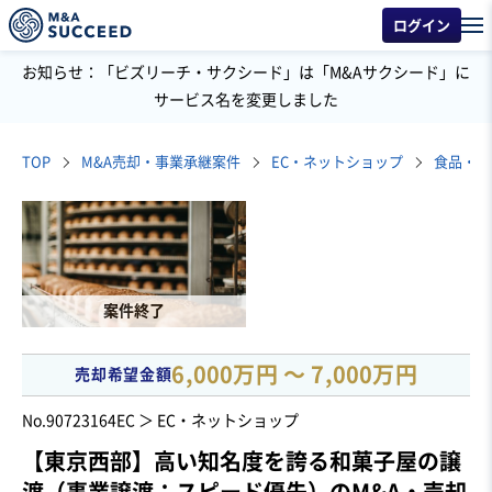
ログイン
お知らせ：「ビズリーチ・サクシード」は「M&Aサクシード」に
サービス名を変更しました
TOP
M&A売却・事業承継案件
EC・ネットショップ
食品・飲
案件終了
6,000万円 〜 7,000万円
売却希望金額
No.90723164
EC ＞ EC・ネットショップ
【東京西部】高い知名度を誇る和菓子屋の譲
渡（事業譲渡：スピード優先）のM&A・売却