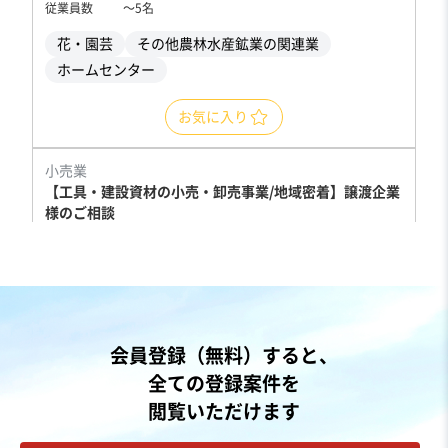
従業員数
〜5名
花・園芸
その他農林水産鉱業の関連業
ホームセンター
お気に入り
小売業
【工具・建設資材の小売・卸売事業/地域密着】譲渡企業
様のご相談
営業黒字
純資産プラス
+1
売却希望金額
7,000万円〜8,000万円
地域
九州地方
会員登録（無料）すると、
売上高
2億5,000万円～5億円
全ての登録案件を
従業員数
6名〜10名
閲覧いただけます
ホームセンター
その他機械等卸売