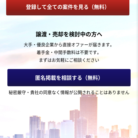
建材製造・販売
登録して全ての案件を見る（無料）
お気に入り
製造・卸売業（飲食料品）
譲渡・売却を検討中の方へ
100以上の地域農家との直接取引ネットワークを持つ青
大手・優良企業から直接オファーが届きます。
果物卸売業
着手金・中間手数料は不要です。
まずはお気軽にご相談ください
売却希望金額
1億4,000万円〜1億4,000万円
匿名掲載を相談する（無料）
地域
関東地方
秘密厳守・貴社の同意なく情報が公開されることはありません
売上高
1億円～2億5,000万円
従業員数
11名〜20名
野菜・果実卸売
その他食料品卸売
お気に入り