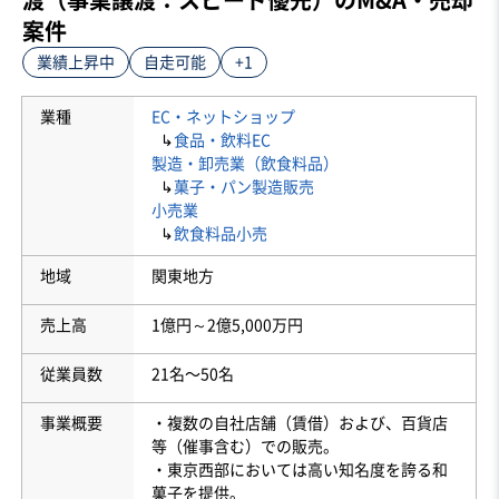
案件
業績上昇中
自走可能
+1
業種
EC・ネットショップ
↳
食品・飲料EC
製造・卸売業（飲食料品）
↳
菓子・パン製造販売
小売業
↳
飲食料品小売
地域
関東地方
売上高
1億円～2億5,000万円
従業員数
21名〜50名
事業概要
・複数の自社店舗（賃借）および、百貨店
等（催事含む）での販売。
・東京西部においては高い知名度を誇る和
菓子を提供。