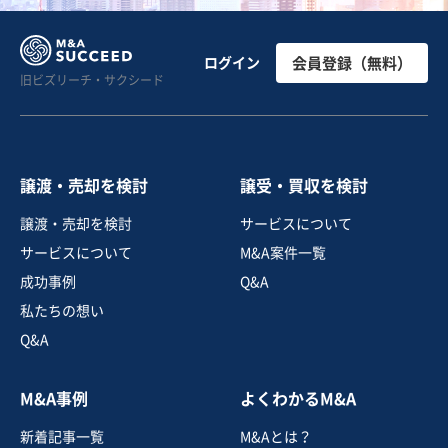
製造・卸売業（日用品）
【プライベートブランド保有】生活・衛生用品のEC販売
ログイン
会員登録（無料）
旧ビズリーチ・サクシード
会社（2社）の譲渡
営業黒字
純資産プラス
売却希望金額
8,000万円〜9,000万円
譲渡・売却を検討
譲受・買収を検討
地域
近畿地方
譲渡・売却を検討
サービスについて
売上高
1億円～2億5,000万円
サービスについて
M&A案件一覧
従業員数
〜5名
成功事例
Q&A
日用雑貨
化粧品・美容・健康EC
私たちの想い
家具インテリア・ライフスタイル雑貨EC
Q&A
お気に入り
M&A事例
よくわかるM&A
製造・卸売業（飲食料品）
新着記事一覧
M&Aとは？
地域密着型食品メーカー、多品種少量生産と県内外卸先