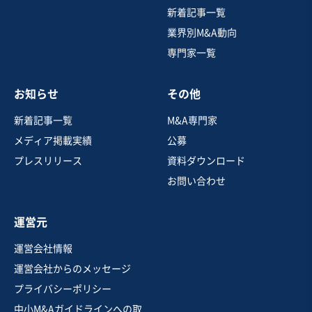
との長年取引基盤が魅力
新着記事一覧
純資産プラス
業界別M&A動向
専門家一覧
売却希望金額
1,000万円
お知らせ
その他
地域
四国地方
売上高
5,000万円～1億円
新着記事一覧
M&A専門家
従業員数
〜5名
メディア掲載実績
公募
農産加工・製造
その他食料品製造
プレスリリース
資料ダウンロード
その他食料品卸売
お問い合わせ
お気に入り
運営元
製造・卸売業（飲食料品）
運営会社情報
【自社工場/老舗企業】大豆製品製造業
運営会社からのメッセージ
プライバシーポリシー
純資産プラス
短期回収可能
+1
中小M&Aガイドラインへの取