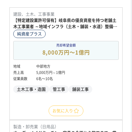
建設、土木、工事事業
【特定建設業許可保有】岐阜県の優良資産を持つ老舗土
木工事業者 ～地域インフラ（土木・舗装・水道）整備の
基盤と巨額の含み益を同時に承継～
純資産プラス
売却希望金額
8,000万円〜1億円
地域
中部地方
売上高
5,000万円～1億円
従業員数
6名〜10名
土木工事・造園
管工事
舗装工事
お気に入り
製造・卸売業（日用品）