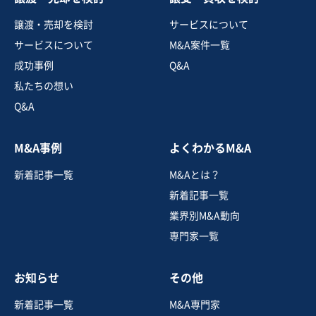
地域
中部地方
譲渡・売却を検討
サービスについて
売上高
5億円～10億円
サービスについて
M&A案件一覧
従業員数
11名〜20名
成功事例
Q&A
不動産代理・仲介
戸建建設販売
建築設計
私たちの想い
Q&A
お気に入り
M&A事例
よくわかるM&A
建設、土木、工事事業
新着記事一覧
M&Aとは？
愛知県主要エリアで公共・民間双方に強みを持つ地域密
着の電気工事会社
新着記事一覧
営業黒字
純資産プラス
業界別M&A動向
専門家一覧
売却希望金額
1,200万円〜1,200万円
お知らせ
その他
地域
中部地方
売上高
5,000万円～1億円
新着記事一覧
M&A専門家