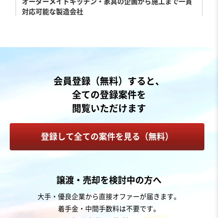
オーダーメイドキッチン・家具の企画から施工まで一貫
対応可能な製造会社
純資産プラス
独自性の高い商材
売却希望金額
1,000万円
地域
関東地方
会員登録（無料）すると、
売上高
1億円～2億5,000万円
全ての登録案件を
従業員数
〜5名
閲覧いただけます
家具・什器インテリア
内装工事・内装リフォーム
登録して全ての案件を見る（無料）
お気に入り
農林、水産、鉱業
譲渡・売却を検討中の方へ
【広大な採石所・砕石業】質が高く高単価のため安定売
大手・優良企業から直接オファーが届きます。
上・希少性が高く県内外の顧客網
着手金・中間手数料は不要です。