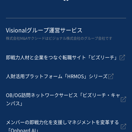
お気に入り
建設、土木、工事事業
Visionalグループ運営サービス
【業歴の長い戸建建築】有資格者は複数在籍、直近期黒
株式会社M&Aサクシードはビジョナル株式会社のグループ会社です
字、付き合いの長い外注先多数
営業黒字
自走可能
即戦力人材と企業をつなぐ転職サイト「ビズリーチ」
売却希望金額
3,000万円〜3,000万円
人財活用プラットフォーム「HRMOS」シリーズ
地域
関東地方
売上高
5億円～10億円
従業員数
11名〜20名
OB/OG訪問ネットワークサービス「ビズリーチ・キャ
ンパス」
建設工事・ゼネコン
不動産開発・売買
戸建建設販売
メンバーの即戦力化を支援しマネジメントを変革する
お気に入り
「Onboard AI」