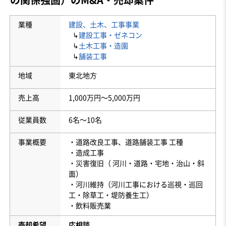
業種
建設、土木、工事事業
↳
建設工事・ゼネコン
↳
土木工事・造園
↳
舗装工事
地域
東北地方
売上高
1,000万円〜5,000万円
従業員数
6名〜10名
事業概要
・道路改良工事、道路舗装工事 工種
・造成工事
・災害復旧（ 河川・道路・宅地・治山・斜
面）
・河川維持（河川工事における巡視・巡回
工・除草工・堤防養生工）
・飲料販売業
売却希望
応相談