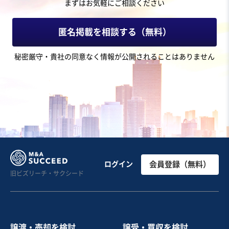
まずはお気軽にご相談ください
売却希望金額
1円
匿名掲載を相談する（無料）
地域
関東地方
秘密厳守・貴社の同意なく情報が公開されることはありません
売上高
5,000万円～1億円
従業員数
〜5名
鉱業・砕石業・砂利採掘業
建材製造・販売
お気に入り
不動産業
東海地方/ カスタム性の高い住宅設計・施工/ 年間30棟ほ
ログイン
会員登録（無料）
旧ビズリーチ・サクシード
どの施工
営業黒字
純資産プラス
売却希望金額
2億5,000万円
譲渡・売却を検討
譲受・買収を検討