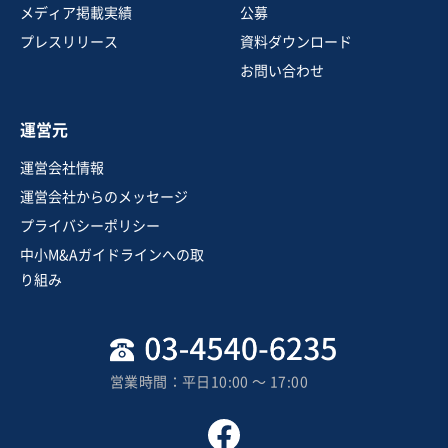
従業員数
〜5名
メディア掲載実績
公募
建設工事・ゼネコン
電気工事
プレスリリース
資料ダウンロード
お問い合わせ
お気に入り
運営元
建設、土木、工事事業
運営会社情報
太陽光発電システム工事・電気工事会社
運営会社からのメッセージ
プライバシーポリシー
営業黒字
純資産プラス
+1
中小M&Aガイドラインへの取
売却希望金額
り組み
4,000万円
地域
関東地方
売上高
1億円～2億5,000万円
営業時間：平日10:00 〜 17:00
従業員数
6名〜10名
電気工事
エネルギー関連設備の販売・設置工事
通信工事