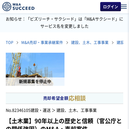
ログイン
お知らせ：「ビズリーチ・サクシード」は「M&Aサクシード」に
サービス名を変更しました
TOP
M&A売却・事業承継案件
建設、土木、工事事業
建設工
新規募集を停止中
応相談
売却希望金額
No.82346105
建設・運送 ＞ 建設、土木、工事事業
【土木業】90年以上の歴史と信頼（官公庁と
の関係強固）のM&A・売却案件