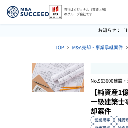
当社はビジョナル（東証上場）
のグループ会社です
お知らせ：「
TOP
M&A売却・事業承継案件
No.963600
建設・
【純資産1
一級建築士
却案件
営業黒字
純資