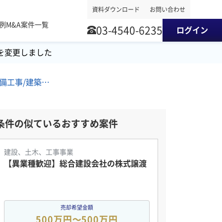
資料ダウンロード
お問い合わせ
事例
M&A案件一覧
03-4540-6235
ログイン
を変更しました
九州地方/管工事/空調設備工事/建築設計 M&A・事業譲渡案件
条件の似ているおすすめ案件
建設、土木、工事事業
【異業種歓迎】総合建設会社の株式譲渡
売却希望金額
500万円〜500万円