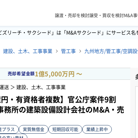
譲渡・売却を検討
譲受・買収を検討
M&A
ビズリーチ・サクシード」は「M&Aサクシード」にサービス名
建設、土木、工事事業
管工事
1億5,000万円 〜
売却希望金額
運送 ＞ 建設、土木、工事事業
億円・有資格者複数】官公庁案件9割
事務所の建築設備設計会社のM&A・売
産プラス
実質無借金
短期回収可能
業績上昇中