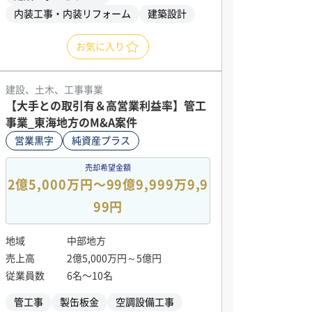
内装工事・内装リフォーム
建築設計
お気に入り
建設、土木、工事事業
【大手との取引有＆高営業利益率】管工
事業_東海地方のM&A案件
営業黒字
純資産プラス
売却希望金額
2億5,000万円〜99億9,999万9,9
99円
地域
中部地方
売上高
2億5,000万円～5億円
従業員数
6名〜10名
管工事
製缶板金
空調設備工事