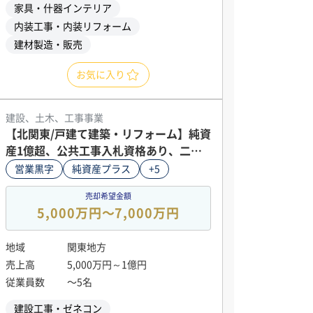
家具・什器インテリア
内装工事・内装リフォーム
建材製造・販売
お気に入り
建設、土木、工事事業
【北関東/戸建て建築・リフォーム】純資
産1億超、公共工事入札資格あり、二級
建築士在籍
営業黒字
純資産プラス
+5
売却希望金額
5,000万円〜7,000万円
地域
関東地方
売上高
5,000万円～1億円
従業員数
〜5名
建設工事・ゼネコン