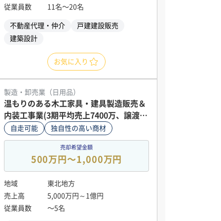
従業員数
11名〜20名
不動産代理・仲介
戸建建設販売
建築設計
お気に入り
製造・卸売業（日用品）
温もりのある木工家具・建具製造販売＆
内装工事業(3期平均売上7400万、譲渡価
格1100万円)
自走可能
独自性の高い商材
売却希望金額
500万円〜1,000万円
地域
東北地方
売上高
5,000万円～1億円
従業員数
〜5名