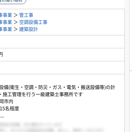
性の高い商材
事事業
＞
管工事
事事業
＞
空調設備工事
事事業
＞
建築設計
円
築設備(衛生・空調・防災・ガス・電気・搬送設備等)の計
・施工管理を行う一級建築士事務所です
福岡市内
15名程度
庁
...