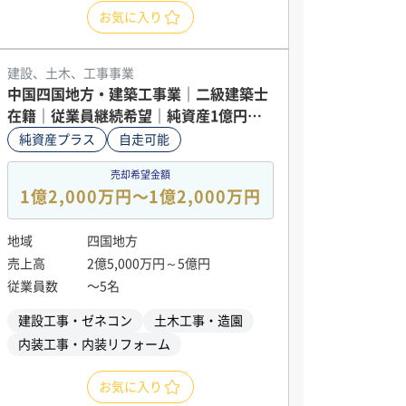
お気に入り
建設、土木、工事事業
中国四国地方・建築工事業｜二級建築士
在籍｜従業員継続希望｜純資産1億円の
安定経営
純資産プラス
自走可能
売却希望金額
1億2,000万円〜1億2,000万円
地域
四国地方
売上高
2億5,000万円～5億円
従業員数
〜5名
建設工事・ゼネコン
土木工事・造園
内装工事・内装リフォーム
お気に入り