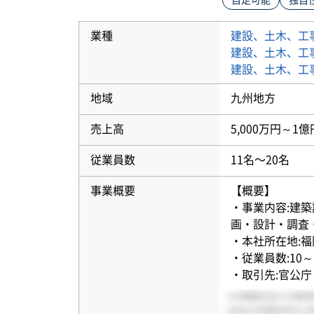
自走可能
独自
業種
建設、土木、工
建設、土木、工
建設、土木、工
地域
九州地方
売上高
5,000万円～1億
従業員数
11名〜20名
事業概要
【概要】
・事業内容:建
画・設計・調査
・本社所在地:
・従業員数:10～
・取引先:官公