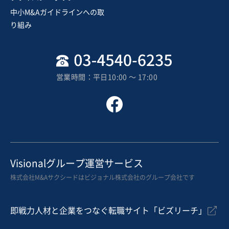
中小M&Aガイドラインへの取
売却希望金額
り組み
300万円〜400万円
地域
近畿地方
売上高
1,000万円〜5,000万円
営業時間：平日10:00 〜 17:00
従業員数
〜5名
テイクアウト・デリバリー
カフェ・喫茶店
その他飲食店（自社ブランド）
お気に入り
不動産業
Visionalグループ運営サービス
中京圏の不動産賃貸業（サービス高齢者住宅）案件
株式会社M&Aサクシードはビジョナル株式会社のグループ会社です
営業黒字
自走可能
即戦力人材と企業をつなぐ転職サイト「ビズリーチ」
売却希望金額
500万円〜1,000万円