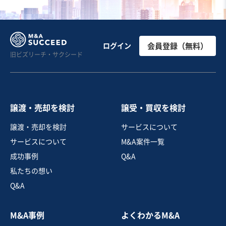
お気に入り
飲食業
【モダン懐石料理屋】固定資産・造作資産を譲渡予定 /
ログイン
会員登録（無料）
旧ビズリーチ・サクシード
事業譲渡
売却希望金額
1億2,000万円
譲渡・売却を検討
譲受・買収を検討
地域
関東地方
譲渡・売却を検討
サービスについて
売上高
1,000万円以下
サービスについて
M&A案件一覧
従業員数
従業員なし
成功事例
Q&A
寿司・日本料理店
その他飲食店（自社ブランド）
私たちの想い
Q&A
お気に入り
M&A事例
よくわかるM&A