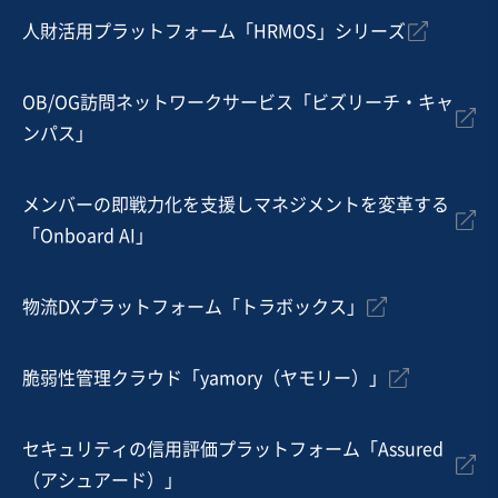
人財活用プラットフォーム「HRMOS」シリーズ
地域
中部地方
売上高
1,000万円〜5,000万円
従業員数
従業員なし
OB/OG訪問ネットワークサービス「ビズリーチ・キャ
ンパス」
不動産賃貸・貸家・貸間
サービス付き高齢者向け住宅
認知症老人グループホーム
メンバーの即戦力化を支援しマネジメントを変革する
「Onboard AI」
お気に入り
飲食業
物流DXプラットフォーム「トラボックス」
【有名ガイド掲載】黒字運営を維持する関東圏ラーメン
チェーン
脆弱性管理クラウド「yamory（ヤモリー）」
営業黒字
売却希望金額
2億円〜2億円
セキュリティの信用評価プラットフォーム「Assured
（アシュアード）」