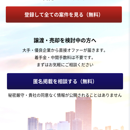
不動産代理・仲介
戸建建設販売
建築設計
登録して全ての案件を見る（無料）
お気に入り
飲食業
譲渡・売却を検討中の方へ
創業40年以上の老舗飲食業者/複数業態30店舗展開/県内
大手・優良企業から直接オファーが届きます。
上位の売上規模
着手金・中間手数料は不要です。
まずはお気軽にご相談ください
売却希望金額
3億5,000万円〜4億5,000万円
匿名掲載を相談する（無料）
地域
中部地方
秘密厳守・貴社の同意なく情報が公開されることはありません
売上高
25億円～50億円
従業員数
101名〜300名
洋食レストラン
その他飲食店（自社ブランド）