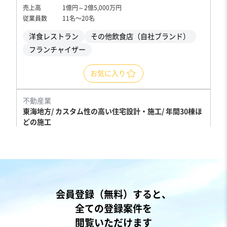
売上高
1億円～2億5,000万円
従業員数
11名〜20名
洋食レストラン
その他飲食店（自社ブランド）
フランチャイザー
お気に入り
不動産業
東海地方/ カスタム性の高い住宅設計・施工/ 年間30棟ほ
どの施工
営業黒字
純資産プラス
売却希望金額
2億5,000万円
地域
中部地方
会員登録（無料）すると、
売上高
5億円～10億円
全ての登録案件を
従業員数
11名〜20名
閲覧いただけます