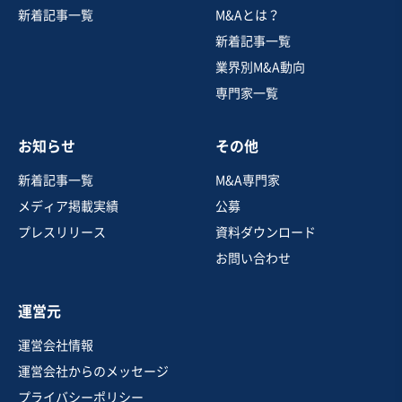
飲食業
新着記事一覧
M&Aとは？
地域コミュニティに根付いたカフェ＆イベントスペース
新着記事一覧
業界別M&A動向
専門家一覧
売却希望金額
1,300万円〜6,000万円
お知らせ
その他
地域
関東地方
売上高
1,000万円〜5,000万円
新着記事一覧
M&A専門家
従業員数
6名〜10名
メディア掲載実績
公募
居酒屋・バー
カフェ・喫茶店
イベント・興業
プレスリリース
資料ダウンロード
お問い合わせ
お気に入り
運営元
飲食業
運営会社情報
健康志向の宅配弁当・カフェ事業｜設備・店舗付き事業
運営会社からのメッセージ
譲渡
プライバシーポリシー