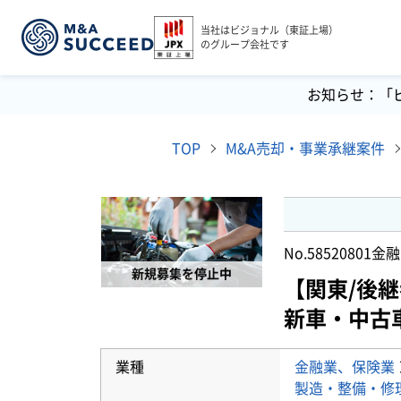
当社はビジョナル（東証上場）
のグループ会社です
お知らせ：「
TOP
M&A売却・事業承継案件
No.58520801
金融
新規募集を停止中
【関東/後
新車・中古
業種
金融業、保険業
製造・整備・修