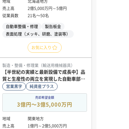
地域
北海道地方
売上高
2億5,000万円～5億円
従業員数
21名〜50名
自動車整備・修理
製缶板金
表面処理（メッキ、研磨、塗装等）
お気に入り
製造・整備・修理業（輸送用機械器具）
【半世紀の実績と最新設備で成長中】品
質と生産性の両立を実現した自動車部品
製造企業
営業黒字
純資産プラス
売却希望金額
3億円〜3億5,000万円
地域
関東地方
売上高
1億円～2億5,000万円