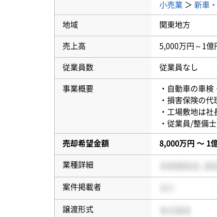
小売業
＞
新車
地域
関東地方
売上高
5,000万円～1億
従業員数
従業員なし
事業概要
・自動車の車検
・損害保険の代
・工場敷地は社
・従業員/整備
売却希望金額
8,000万円 〜 1
業種詳細
案件掲載者
譲渡形式