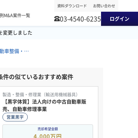
資料ダウンロード
お問い合わせ
事例
M&A案件一覧
03-4540-6235
ログイン
を変更しました
南関東地方/保険代理業/自動車整備・修理/新車・中古車・カー用品 M&A・事業譲渡案件
条件の似ているおすすめ案件
製造・整備・修理業（輸送用機械器具）
【黒字体質】法人向けの中古自動車販
売、自動車修理事業
営業黒字
売却希望金額
4,000万円