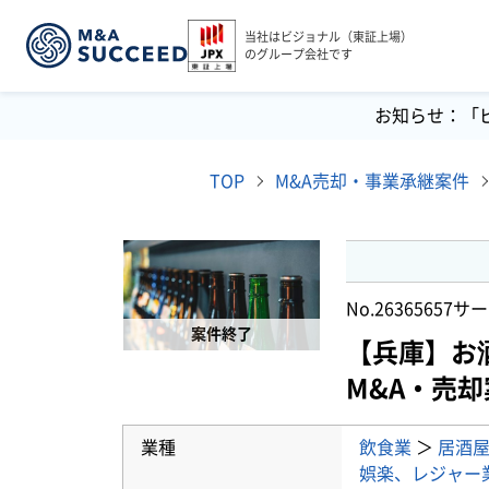
当社はビジョナル（東証上場）
のグループ会社です
お知らせ：「
TOP
M&A売却・事業承継案件
No.26365657
サー
案件終了
【兵庫】お
M&A・売却
業種
飲食業
＞
居酒
娯楽、レジャー