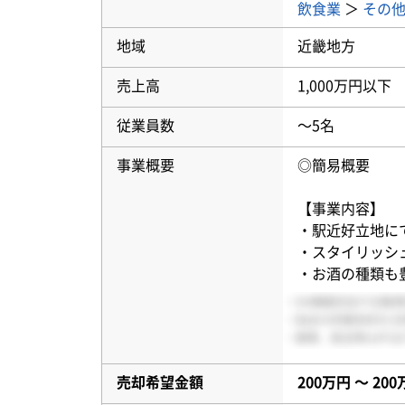
飲食業
＞
その
地域
近畿地方
売上高
1,000万円以下
従業員数
〜5名
事業概要
◎簡易概要
【事業内容】
・駅近好立地に
・スタイリッシ
・お酒の種類も豊
売却希望金額
200万円 〜 20