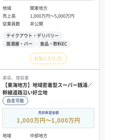
地域
関東地方
売上高
1,000万円〜5,000万円
従業員数
非公開
テイクアウト・デリバリー
居酒屋・バー
食品・飲料EC
お気に入り
美容、理容業
【東海地方】地域密着型スーパー銭湯／
幹線道路沿い好立地
自走可能
売却希望金額
1,000万円〜1,000万円
地域
中部地方