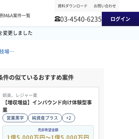
資料ダウンロード
お問い合わせ
事例
M&A案件一覧
03-4540-6235
ログイン
を変更しました
近畿地方/居酒屋・バー/娯楽・遊技場/その他飲食店（自社ブランド） M&A・事業譲渡案件
条件の似ているおすすめ案件
娯楽、レジャー業
【増収増益】インバウンド向け体験型事
業
営業黒字
純資産プラス
+2
売却希望金額
1億5,000万円〜1億5,000万円