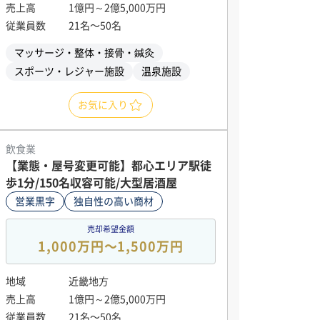
売上高
1億円～2億5,000万円
従業員数
21名〜50名
マッサージ・整体・接骨・鍼灸
スポーツ・レジャー施設
温泉施設
お気に入り
飲食業
【業態・屋号変更可能】都心エリア駅徒
歩1分/150名収容可能/大型居酒屋
営業黒字
独自性の高い商材
売却希望金額
1,000万円〜1,500万円
地域
近畿地方
売上高
1億円～2億5,000万円
従業員数
21名〜50名