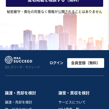
地域
近畿地方
秘密厳守・貴社の同意なく情報が公開されることはありません
売上高
5,000万円～1億円
従業員数
〜5名
農産加工・製造
野菜・果実卸売
お気に入り
飲食業
飲食チェーン店の株式譲渡案件
ログイン
会員登録（無料）
旧ビズリーチ・サクシード
営業黒字
自走可能
+1
売却希望金額
30億円
譲渡・売却を検討
譲受・買収を検討
地域
関東地方
譲渡・売却を検討
サービスについて
売上高
25億円～50億円