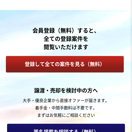
売却希望金額
1,000万円〜1,500万円
地域
近畿地方
会員登録（無料）すると、
売上高
1億円～2億5,000万円
全ての登録案件を
従業員数
21名〜50名
閲覧いただけます
居酒屋・バー
焼肉・ステーキ
その他飲食店（自社ブランド）
登録して全ての案件を見る（無料）
お気に入り
製造・卸売業（飲食料品）
譲渡・売却を検討中の方へ
関西発|国内希少な果物加工技術|立地と技術の相乗効果|
大手・優良企業から直接オファーが届きます。
果物加工卸企業の株式譲渡
着手金・中間手数料は不要です。
まずはお気軽にご相談ください
売却希望金額
6,000万円
匿名掲載を相談する（無料）