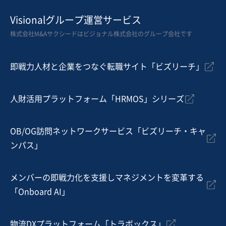
飲食業
Visionalグループ運営サービス
【利益率30％】焼肉店１店舗を譲渡｜利益率30％の髙収
株式会社M&Aサクシードはビジョナル株式会社のグループ会社です
益店
営業黒字
純資産プラス
+4
即戦力人材と企業をつなぐ転職サイト「ビズリーチ」
売却希望金額
6,000万円
人財活用プラットフォーム「HRMOS」シリーズ
地域
東北地方
売上高
5,000万円～1億円
従業員数
6名〜10名
OB/OG訪問ネットワークサービス「ビズリーチ・キャ
ンパス」
焼肉・ステーキ
その他飲食店（自社ブランド）
メンバーの即戦力化を支援しマネジメントを変革する
お気に入り
「Onboard AI」
飲食業
【観光名所近くの好立地】京都市内カフェ
物流DXプラットフォーム「トラボックス」