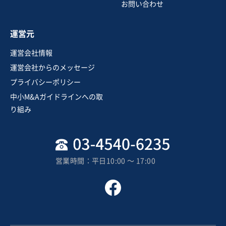
お問い合わせ
お気に入り
運営元
娯楽、レジャー業
運営会社情報
ペット関連事業 株式譲渡/後継者不在/有利子負債なし
運営会社からのメッセージ
プライバシーポリシー
営業黒字
実質無借金
+1
中小M&Aガイドラインへの取
売却希望金額
り組み
1,500万円
地域
関東地方
売上高
1,000万円〜5,000万円
営業時間：平日10:00 〜 17:00
従業員数
〜5名
ペットホテル・サロン
ペットショップ
お気に入り