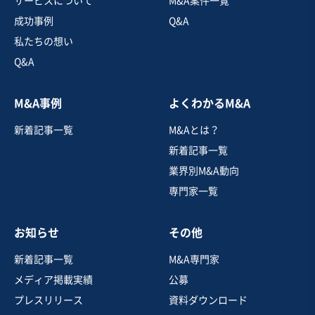
サービスについて
M&A案件一覧
従業員数
501名〜1,000名
成功事例
Q&A
その他飲食店（自社ブランド）
フランチャイザー
私たちの想い
Q&A
お気に入り
M&A事例
よくわかるM&A
飲食業
新着記事一覧
M&Aとは？
【受賞歴もある人気店/レシピの引継ぎ可能】神奈川の人
気ラーメン店1店舗
新着記事一覧
独自性の高い商材
業界別M&A動向
専門家一覧
売却希望金額
500万円〜500万円
お知らせ
その他
地域
関東地方
売上高
1,000万円〜5,000万円
新着記事一覧
M&A専門家
従業員数
〜5名
メディア掲載実績
公募
ラーメン店
その他飲食店（自社ブランド）
プレスリリース
資料ダウンロード