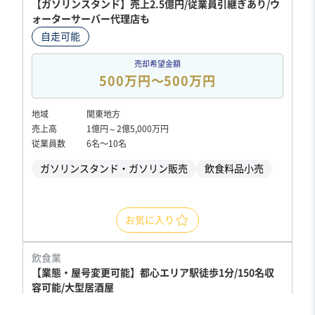
【ガソリンスタンド】売上2.5億円/従業員引継ぎあり/ウ
ォーターサーバー代理店も
自走可能
売却希望金額
500万円〜500万円
地域
関東地方
売上高
1億円～2億5,000万円
従業員数
6名〜10名
ガソリンスタンド・ガソリン販売
飲食料品小売
お気に入り
飲食業
【業態・屋号変更可能】都心エリア駅徒歩1分/150名収
容可能/大型居酒屋
営業黒字
独自性の高い商材