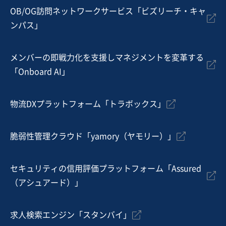
従業員数
〜5名
OB/OG訪問ネットワークサービス「ビズリーチ・キャ
ンパス」
電気工事
管工事
空調設備工事
メンバーの即戦力化を支援しマネジメントを変革する
お気に入り
「Onboard AI」
建設、土木、工事事業
【特定建設業許可保有】岐阜県の優良資産を持つ老舗土
物流DXプラットフォーム「トラボックス」
木工事業者 ～地域インフラ（土木・舗装・水道）整備の
基盤と巨額の含み益を同時に承継～
純資産プラス
脆弱性管理クラウド「yamory（ヤモリー）」
売却希望金額
8,000万円〜1億円
セキュリティの信用評価プラットフォーム「Assured
地域
中部地方
（アシュアード）」
売上高
5,000万円～1億円
従業員数
6名〜10名
求人検索エンジン「スタンバイ」
土木工事・造園
管工事
舗装工事