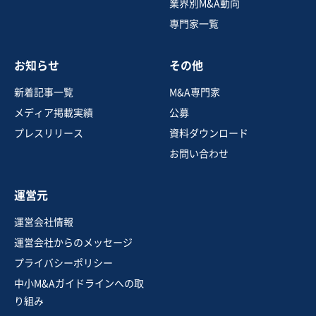
業界別M&A動向
専門家一覧
売却希望金額
6億円
お知らせ
その他
地域
東北地方
売上高
10億円～25億円
新着記事一覧
M&A専門家
従業員数
21名〜50名
メディア掲載実績
公募
建設工事・ゼネコン
不動産開発・売買
プレスリリース
資料ダウンロード
戸建建設販売
お問い合わせ
お気に入り
運営元
建設、土木、工事事業
運営会社情報
【北関東/戸建て建築・リフォーム】純資産1億超、公共
運営会社からのメッセージ
工事入札資格あり、二級建築士在籍
プライバシーポリシー
営業黒字
純資産プラス
+5
中小M&Aガイドラインへの取
売却希望金額
り組み
5,000万円〜7,000万円