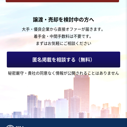
お気に入り
建設、土木、工事事業
譲渡・売却を検討中の方へ
【有資格者多数/経審高得点】土木工事を中心とした総合
大手・優良企業から直接オファーが届きます。
建設業
着手金・中間手数料は不要です。
営業黒字
純資産プラス
+2
まずはお気軽にご相談ください
売却希望金額
5億円〜5億円
匿名掲載を相談する（無料）
地域
中部地方
秘密厳守・貴社の同意なく情報が公開されることはありません
売上高
2億5,000万円～5億円
従業員数
21名〜50名
建設工事・ゼネコン
土木工事・造園
舗装工事
お気に入り
建設、土木、工事事業