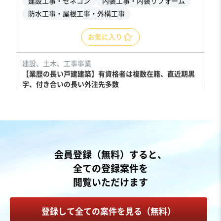
建設工事・ゼネコン
内装工事・内装リフォーム
防水工事・屋根工事・外構工事
お気に入り
建設、土木、工事事業
【業歴の長い戸建建築】有資格者は複数在籍、直近期黒
字、付き合いの長い外注先多数
営業黒字
自走可能
売却希望金額
3,000万円〜3,000万円
地域
関東地方
会員登録（無料）すると、
売上高
5億円～10億円
全ての登録案件を
従業員数
11名〜20名
閲覧いただけます
建設工事・ゼネコン
不動産開発・売買
戸建建設販売
登録して全ての案件を見る（無料）