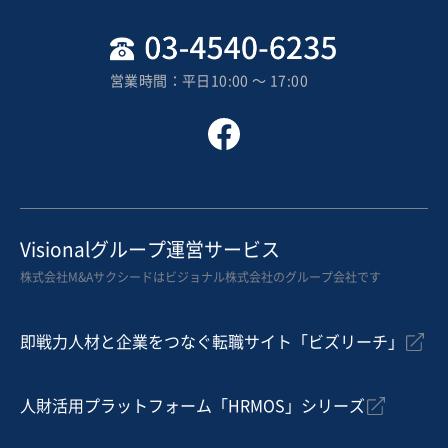
地域
関東地方
売上高
5,000万円～1億円
営業時間：平日10:00 〜 17:00
従業員数
〜5名
建設工事・ゼネコン
内装工事・内装リフォーム
建築設計
お気に入り
建設、土木、工事事業
Visionalグループ運営サービス
【建設許可多数】無借金の管工事メイン建設業
株式会社M&Aサクシードはビジョナル株式会社のグループ会社です
純資産プラス
実質無借金
即戦力人材と企業をつなぐ転職サイト「ビズリーチ」
売却希望金額
1,000万円〜1,000万円
人財活用プラットフォーム「HRMOS」シリーズ
地域
九州地方
売上高
1,000万円〜5,000万円