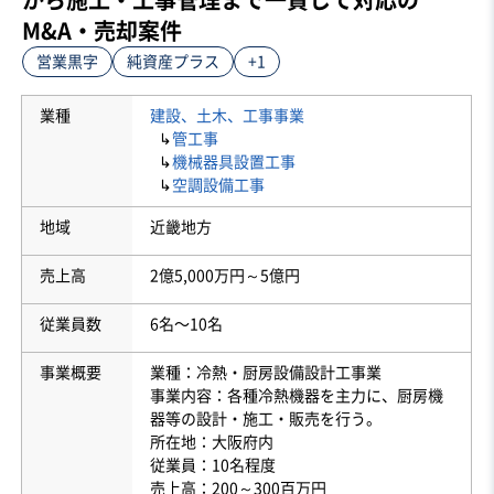
M&A・売却案件
営業黒字
純資産プラス
+1
業種
建設、土木、工事事業
↳
管工事
↳
機械器具設置工事
↳
空調設備工事
地域
近畿地方
売上高
2億5,000万円～5億円
従業員数
6名〜10名
事業概要
業種：冷熱・厨房設備設計工事業
事業内容：各種冷熱機器を主力に、厨房機
器等の設計・施工・販売を行う。
所在地：大阪府内
従業員：10名程度
売上高：200～300百万円