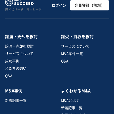
【業歴50年超】浄化槽維持管理・管工事業の株式譲渡案
ログイン
会員登録（無料）
旧ビズリーチ・サクシード
件
営業黒字
純資産プラス
売却希望金額
3,000万円
譲渡・売却を検討
譲受・買収を検討
地域
関東地方
譲渡・売却を検討
サービスについて
売上高
5,000万円～1億円
サービスについて
M&A案件一覧
従業員数
6名〜10名
成功事例
Q&A
管工事
附帯設備の検査・点検
私たちの想い
Q&A
お気に入り
M&A事例
よくわかるM&A
建設、土木、工事事業
新着記事一覧
M&Aとは？
【純資産以下可能】地域密着の工務店/ 東北地方/ 土地仕
入れから販売まで一貫対応
新着記事一覧