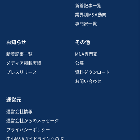
造業（一貫生産体制／南関東）
新着記事一覧
営業黒字
純資産プラス
+3
業界別M&A動向
専門家一覧
売却希望金額
応相談
お知らせ
その他
地域
関東地方
売上高
2億5,000万円～5億円
新着記事一覧
M&A専門家
従業員数
11名〜20名
メディア掲載実績
公募
産業用機械製造
機械器具設置工事
プレスリリース
資料ダウンロード
ベルトコンベアー・搬送装置
お問い合わせ
お気に入り
運営元
建設、土木、工事事業
運営会社情報
【業歴50年超】浄化槽維持管理・管工事業の株式譲渡案
運営会社からのメッセージ
件
プライバシーポリシー
営業黒字
純資産プラス
中小M&Aガイドラインへの取