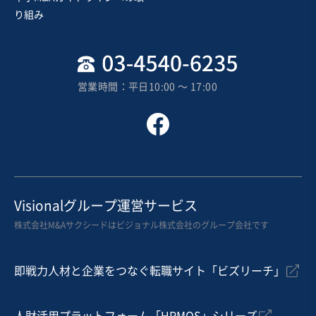
売却希望金額
り組み
3,000万円
地域
関東地方
売上高
5,000万円～1億円
営業時間：平日10:00 〜 17:00
従業員数
6名〜10名
管工事
附帯設備の検査・点検
お気に入り
製造・整備・修理業（輸送用機械器具）
Visionalグループ運営サービス
【20年の黒字維持／営業利益約50百万円】トラック塗
株式会社M&Aサクシードはビジョナル株式会社のグループ会社です
装・板金事業の譲渡
営業黒字
純資産プラス
+5
即戦力人材と企業をつなぐ転職サイト「ビズリーチ」
売却希望金額
3億円〜4億円