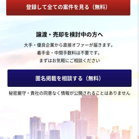
登録して全ての案件を見る（無料）
お気に入り
建設、土木、工事事業
譲渡・売却を検討中の方へ
【大手との取引有＆高営業利益率】管工事業_東海地方の
大手・優良企業から直接オファーが届きます。
M&A案件
着手金・中間手数料は不要です。
営業黒字
純資産プラス
まずはお気軽にご相談ください
売却希望金額
2億5,000万円〜99億9,999万9,999円
匿名掲載を相談する（無料）
地域
中部地方
秘密厳守・貴社の同意なく情報が公開されることはありません
売上高
2億5,000万円～5億円
従業員数
6名〜10名
管工事
製缶板金
空調設備工事
お気に入り