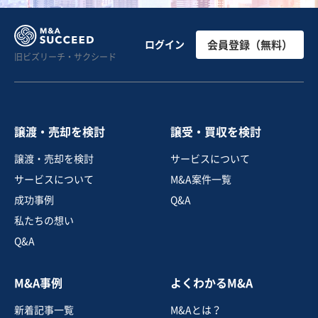
建設、土木、工事事業
【純資産以下可能】地域密着の工務店/ 東北地方/ 土地仕
ログイン
会員登録（無料）
旧ビズリーチ・サクシード
入れから販売まで一貫対応
売却希望金額
6億円
譲渡・売却を検討
譲受・買収を検討
地域
東北地方
譲渡・売却を検討
サービスについて
売上高
10億円～25億円
サービスについて
M&A案件一覧
従業員数
21名〜50名
成功事例
Q&A
建設工事・ゼネコン
不動産開発・売買
私たちの想い
戸建建設販売
Q&A
お気に入り
M&A事例
よくわかるM&A
製造・卸売業（機械・電機・電子部品）
新着記事一覧
M&Aとは？
【3期連続黒字＆自己資本比率20％】産業用搬送設備製