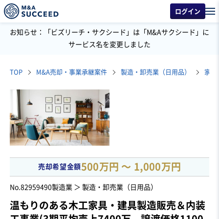
ログイン
お知らせ：「ビズリーチ・サクシード」は「M&Aサクシード」に
サービス名を変更しました
TOP
M&A売却・事業承継案件
製造・卸売業（日用品）
家具
500万円 〜 1,000万円
売却希望金額
No.82959490
製造業 ＞ 製造・卸売業（日用品）
温もりのある木工家具・建具製造販売＆内装
工事業(3期平均売上7400万、譲渡価格1100