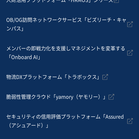
人財活用プラットフォーム「HRMOS」シリーズ
地域
関東地方
売上高
1億円～2億5,000万円
従業員数
11名〜20名
OB/OG訪問ネットワークサービス「ビズリーチ・キャ
ンパス」
自動車整備・修理
塗装工事
表面処理（メッキ、研磨、塗装等）
メンバーの即戦力化を支援しマネジメントを変革する
お気に入り
「Onboard AI」
建設、土木、工事事業
愛知県主要エリアで公共・民間双方に強みを持つ地域密
物流DXプラットフォーム「トラボックス」
着の電気工事会社
営業黒字
純資産プラス
脆弱性管理クラウド「yamory（ヤモリー）」
売却希望金額
1,200万円〜1,200万円
セキュリティの信用評価プラットフォーム「Assured
地域
中部地方
（アシュアード）」
売上高
5,000万円～1億円
従業員数
〜5名