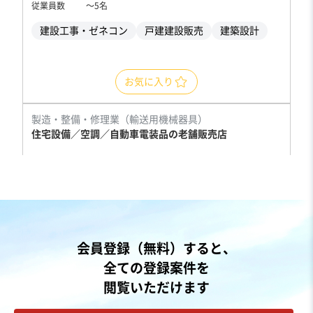
従業員数
〜5名
建設工事・ゼネコン
戸建建設販売
建築設計
お気に入り
製造・整備・修理業（輸送用機械器具）
住宅設備／空調／自動車電装品の老舗販売店
売却希望金額
500万円〜500万円
地域
九州地方
会員登録（無料）すると、
売上高
1,000万円〜5,000万円
全ての登録案件を
従業員数
〜5名
閲覧いただけます
自動車整備・修理
空調設備工事
家電量販店