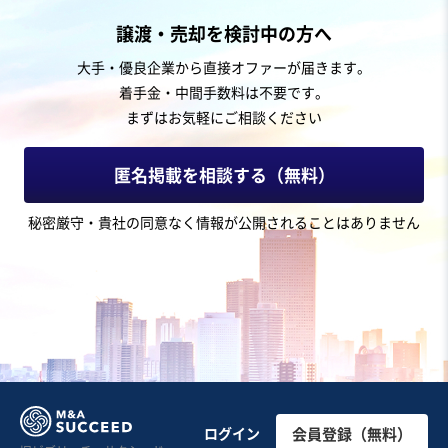
EC・ネットショップ
譲渡・売却を検討中の方へ
高機能スキンケア / 敏感肌向け化粧品2ブランドの事業譲
大手・優良企業から直接オファーが届きます。
渡（D2C）
着手金・中間手数料は不要です。
営業黒字
自走可能
+1
まずはお気軽にご相談ください
売却希望金額
4億円〜4億円
匿名掲載を相談する（無料）
地域
近畿地方
秘密厳守・貴社の同意なく情報が公開されることはありません
売上高
2億5,000万円～5億円
従業員数
従業員なし
化粧品・美容・健康EC
化粧品企画・製造・卸売
お気に入り
製造・整備・修理業（輸送用機械器具）
【黒字体質】法人向けの中古自動車販売、自動車修理事
ログイン
会員登録（無料）