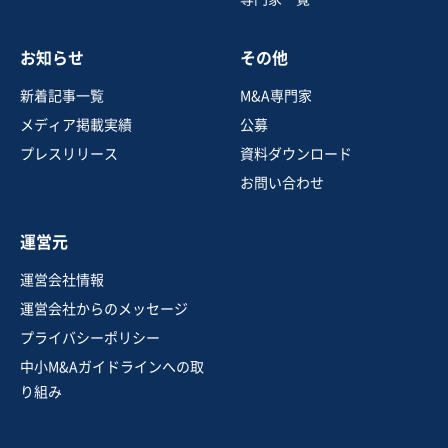
売却希望金額
200万円〜300万円
お知らせ
その他
地域
中部地方
売上高
1,000万円〜5,000万円
新着記事一覧
M&A専門家
従業員数
〜5名
メディア掲載実績
公募
テイクアウト・デリバリー
カフェ・喫茶店
プレスリリース
資料ダウンロード
菓子・パン製造販売
お問い合わせ
お気に入り
運営元
飲食業
運営会社情報
【特定地域で抜群の知名度】ピザチェーン店【美味しさ
運営会社からのメッセージ
の面で高い評価】
プライバシーポリシー
営業黒字
純資産プラス
+3
中小M&Aガイドラインへの取
売却希望金額
り組み
3億6,000万円〜4億円