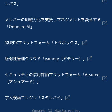
ンパス」
居酒屋・バー
スポーツ・レジャー施設
娯楽・遊技場
メンバーの即戦力化を支援しマネジメントを変革する
お気に入り
「Onboard AI」
飲食業
【九州 / 連続成長中】学校・病院・福祉施設向けの給食
物流DXプラットフォーム「トラボックス」
受託製造業
営業黒字
実質無借金
+1
脆弱性管理クラウド「yamory（ヤモリー）」
売却希望金額
3億円〜3億円
セキュリティの信用評価プラットフォーム「Assured
地域
九州地方
（アシュアード）」
売上高
2億5,000万円～5億円
従業員数
101名〜300名
求人検索エンジン「スタンバイ」
テイクアウト・デリバリー
BPO・アウトソーシング
その他食料品製造
Copyright（C） M&A Succeed, Inc.