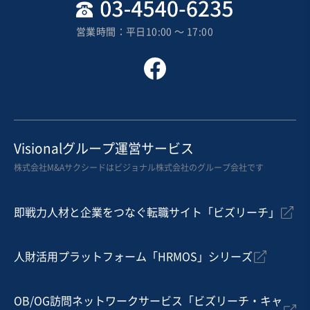
地域
中部地方
売上高
5億円～10億円
営業時間：平日10:00 〜 17:00
従業員数
21名〜50名
テイクアウト・デリバリー
洋食レストラン
その他飲食店（自社ブランド）
お気に入り
飲食業
Visionalグループ運営サービス
【黒字/駅近】都内のアミューズメントポーカー店
株式会社M&Aサクシードはビジョナル株式会社のグループ会社です
営業黒字
純資産プラス
+3
即戦力人材と企業をつなぐ転職サイト「ビズリーチ」
売却希望金額
1,000万円
人財活用プラットフォーム「HRMOS」シリーズ
地域
関東地方
売上高
1,000万円〜5,000万円
従業員数
〜5名
OB/OG訪問ネットワークサービス「ビズリーチ・キャ