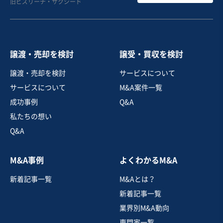
旧ビズリーチ・サクシード
業
営業黒字
売却希望金額
4,000万円
譲渡・売却を検討
譲受・買収を検討
地域
関東地方
譲渡・売却を検討
サービスについて
売上高
1億円～2億5,000万円
サービスについて
M&A案件一覧
従業員数
〜5名
成功事例
Q&A
自動車整備・修理
新車・中古車・カー用品
私たちの想い
Q&A
お気に入り
M&A事例
よくわかるM&A
飲食業
新着記事一覧
M&Aとは？
受賞歴あるパティシエが在籍する洋菓子店の事業譲渡
新着記事一覧
業界別M&A動向
専門家一覧