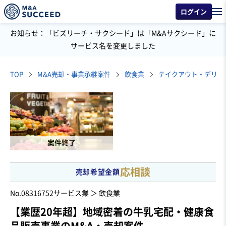
ログイン
お知らせ：「ビズリーチ・サクシード」は「M&Aサクシード」に
サービス名を変更しました
TOP
M&A売却・事業承継案件
飲食業
テイクアウト・デリバ
案件終了
応相談
売却希望金額
No.08316752
サービス業 ＞ 飲食業
【業歴20年超】地域密着の牛乳宅配・健康食
品販売事業のM&A・売却案件