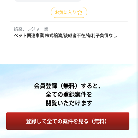
お気に入り
娯楽、レジャー業
ペット関連事業 株式譲渡/後継者不在/有利子負債なし
営業黒字
実質無借金
+1
売却希望金額
1,500万円
地域
関東地方
会員登録（無料）すると、
売上高
1,000万円〜5,000万円
全ての登録案件を
従業員数
〜5名
閲覧いただけます
ペットホテル・サロン
ペットショップ
登録して全ての案件を見る（無料）
お気に入り