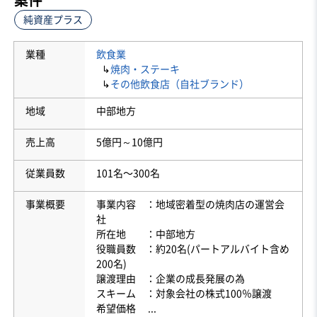
純資産プラス
業種
飲食業
↳
焼肉・ステーキ
↳
その他飲食店（自社ブランド）
地域
中部地方
売上高
5億円～10億円
従業員数
101名〜300名
事業概要
事業内容 ：地域密着型の焼肉店の運営会
社
所在地 ：中部地方
役職員数 ：約20名(パートアルバイト含め
200名)
譲渡理由 ：企業の成長発展の為
スキーム ：対象会社の株式100％譲渡
希望価格
...