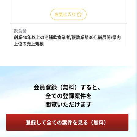
お気に入り
飲食業
創業40年以上の老舗飲食業者/複数業態30店舗展開/県内
上位の売上規模
売却希望金額
3億5,000万円〜4億5,000万円
地域
中部地方
会員登録（無料）すると、
売上高
25億円～50億円
全ての登録案件を
従業員数
101名〜300名
閲覧いただけます
洋食レストラン
その他飲食店（自社ブランド）
登録して全ての案件を見る（無料）
お気に入り