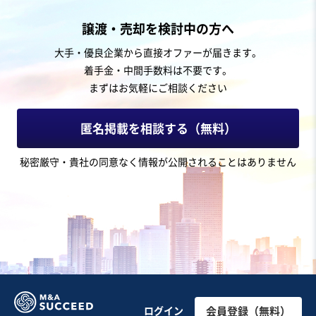
製造・卸売業（飲食料品）
譲渡・売却を検討中の方へ
【千葉県北西部主要エリア】年商1億以上の黒字焼肉店/
大手・優良企業から直接オファーが届きます。
従業員、仕入れ先引き継ぎ可能
着手金・中間手数料は不要です。
まずはお気軽にご相談ください
売却希望金額
2,500万円〜2,500万円
匿名掲載を相談する（無料）
地域
関東地方
秘密厳守・貴社の同意なく情報が公開されることはありません
売上高
1億円～2億5,000万円
従業員数
非公開
食肉卸売
テイクアウト・デリバリー
焼肉・ステーキ
お気に入り
飲食業
【都内23区内】総武線沿いの駅から徒歩5分のホテル1階
ログイン
会員登録（無料）