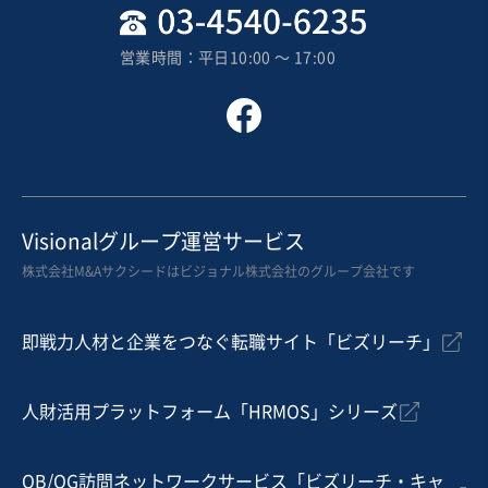
地域
関東地方
売上高
1,000万円〜5,000万円
営業時間：平日10:00 〜 17:00
従業員数
〜5名
ラーメン店
その他飲食店（自社ブランド）
お気に入り
飲食業
Visionalグループ運営サービス
【今期黒字転換】東京都心に展開する居酒屋3店舗
株式会社M&Aサクシードはビジョナル株式会社のグループ会社です
営業黒字
業績上昇中
+1
即戦力人材と企業をつなぐ転職サイト「ビズリーチ」
売却希望金額
8,000万円
人財活用プラットフォーム「HRMOS」シリーズ
地域
関東地方
売上高
5,000万円～1億円
従業員数
11名〜20名
OB/OG訪問ネットワークサービス「ビズリーチ・キャ