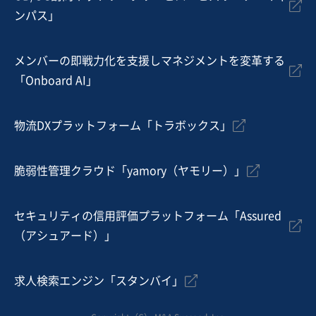
ンパス」
居酒屋・バー
フランチャイジー
メンバーの即戦力化を支援しマネジメントを変革する
お気に入り
「Onboard AI」
製造・卸売業（飲食料品）
人気のパン製造販売業（沖縄県南部）
物流DXプラットフォーム「トラボックス」
業績上昇中
脆弱性管理クラウド「yamory（ヤモリー）」
売却希望金額
5,000万円〜5,500万円
セキュリティの信用評価プラットフォーム「Assured
地域
九州地方
（アシュアード）」
売上高
1,000万円〜5,000万円
従業員数
11名〜20名
求人検索エンジン「スタンバイ」
菓子・パン製造販売
その他飲食店（自社ブランド）
飲食料品小売