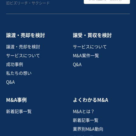
旧ビズリーチ・サクシード
レストランの事業譲渡
営業黒字
売却希望金額
480万円〜500万円
譲渡・売却を検討
譲受・買収を検討
地域
関東地方
譲渡・売却を検討
サービスについて
売上高
5,000万円～1億円
サービスについて
M&A案件一覧
従業員数
従業員なし
成功事例
Q&A
洋食レストラン
居酒屋・バー
カフェ・喫茶店
私たちの想い
Q&A
お気に入り
M&A事例
よくわかるM&A
飲食業
新着記事一覧
M&Aとは？
地域コミュニティに根付いたカフェ＆イベントスペース
新着記事一覧
業界別M&A動向