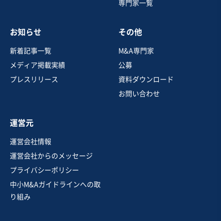
専門家一覧
売却希望金額
1,300万円〜6,000万円
お知らせ
その他
地域
関東地方
売上高
1,000万円〜5,000万円
新着記事一覧
M&A専門家
従業員数
6名〜10名
メディア掲載実績
公募
居酒屋・バー
カフェ・喫茶店
イベント・興業
プレスリリース
資料ダウンロード
お問い合わせ
お気に入り
運営元
飲食業
運営会社情報
【受賞歴もある人気店/レシピの引継ぎ可能】神奈川の人
運営会社からのメッセージ
気ラーメン店1店舗
プライバシーポリシー
独自性の高い商材
中小M&Aガイドラインへの取
売却希望金額
り組み
500万円〜500万円