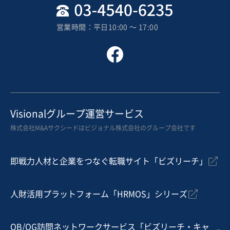
地域
九州地方
売上高
2億5,000万円～5億円
営業時間：平日10:00 〜 17:00
従業員数
21名〜50名
居酒屋・バー
寿司・日本料理店
その他飲食店（自社ブランド）
お気に入り
飲食業
Visionalグループ運営サービス
20年以上の常連客を持つ焼き鳥店の事業譲渡
株式会社M&Aサクシードはビジョナル株式会社のグループ会社です
即戦力人材と企業をつなぐ転職サイト「ビズリーチ」
売却希望金額
980万円〜1,000万円
人財活用プラットフォーム「HRMOS」シリーズ
地域
近畿地方
売上高
1,000万円〜5,000万円
従業員数
従業員なし
OB/OG訪問ネットワークサービス「ビズリーチ・キャ