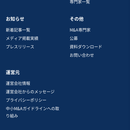
専門家一覧
売却希望金額
1,000万円〜2,000万円
お知らせ
その他
地域
近畿地方
売上高
1,000万円以下
新着記事一覧
M&A専門家
従業員数
非公開
メディア掲載実績
公募
カフェ・喫茶店
菓子・パン製造販売
プレスリリース
資料ダウンロード
その他飲食店（自社ブランド）
お問い合わせ
お気に入り
運営元
飲食業
運営会社情報
【EBITDA50M超・好立地】老舗名産鍋居酒屋複数店舗
運営会社からのメッセージ
の譲渡
プライバシーポリシー
営業黒字
純資産プラス
+5
中小M&Aガイドラインへの取
売却希望金額
り組み
3億円