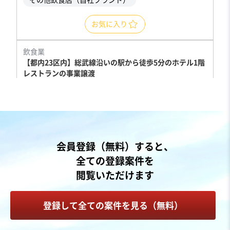
その他飲食店（自社ブランド）
お気に入り
飲食業
【都内23区内】総武線沿いの駅から徒歩5分のホテル1階
レストランの事業譲渡
営業黒字
売却希望金額
480万円〜500万円
地域
関東地方
会員登録（無料）すると、
売上高
5,000万円～1億円
全ての登録案件を
従業員数
従業員なし
閲覧いただけます
洋食レストラン
居酒屋・バー
カフェ・喫茶店
登録して全ての案件を見る（無料）
お気に入り