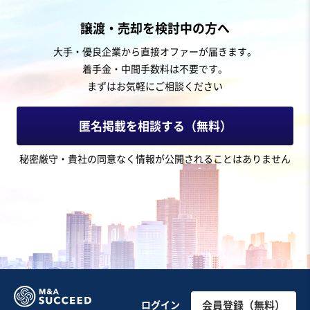
飲食業
譲渡・売却を検討中の方へ
【駅チカ案件】有名シェフ監修！大阪市内にある隠れ家
大手・優良企業から直接オファーが届きます。
風の高評価ステーキ店
着手金・中間手数料は不要です。
営業黒字
まずはお気軽にご相談ください
売却希望金額
2,000万円〜2,000万円
匿名掲載を相談する（無料）
地域
近畿地方
秘密厳守・貴社の同意なく情報が公開されることはありません
売上高
5,000万円～1億円
従業員数
従業員なし
洋食レストラン
焼肉・ステーキ
お気に入り
飲食業
【静岡・老舗】カウンター主体の運営しやすいラーメン
ログイン
会員登録（無料）