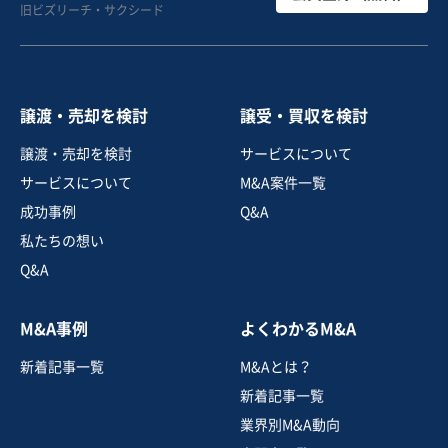
旧ビズリーチ・サクシード
店、安定した収益
売却希望金額
500万円〜700万円
譲渡・売却を検討
譲受・買収を検討
地域
中部地方
譲渡・売却を検討
サービスについて
売上高
1,000万円〜5,000万円
サービスについて
M&A案件一覧
従業員数
非公開
成功事例
Q&A
寿司・日本料理店
ラーメン店
私たちの想い
その他飲食店（自社ブランド）
Q&A
お気に入り
M&A事例
よくわかるM&A
飲食業
新着記事一覧
M&Aとは？
【観光名所近くの好立地】京都市内カフェ
新着記事一覧
業界別M&A動向