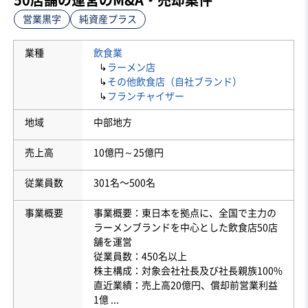
営業黒字
純資産プラス
業種
飲食業
↳
ラーメン店
↳
その他飲食店（自社ブランド）
↳
フランチャイザー
地域
中部地方
売上高
10億円～25億円
従業員数
301名〜500名
事業概要
事業概要：東日本を拠点に、全国で主力の
ラーメンブランドを中心とした飲食店50店
舗を運営
従業員数：450名以上
株主構成：対象会社社長及び社長親族100%
直近業績：売上高20億円、償却前営業利益
1億
...