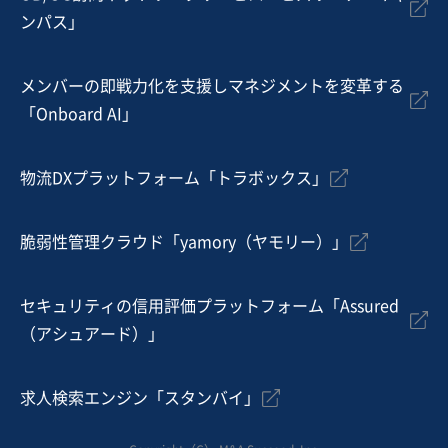
ンパス」
居酒屋・バー
寿司・日本料理店
その他飲食店（自社ブランド）
メンバーの即戦力化を支援しマネジメントを変革する
お気に入り
「Onboard AI」
飲食業
【全国フードコート出店】-自社ブランド多数-
物流DXプラットフォーム「トラボックス」
脆弱性管理クラウド「yamory（ヤモリー）」
売却希望金額
1円〜1円
セキュリティの信用評価プラットフォーム「Assured
地域
近畿地方
（アシュアード）」
売上高
5億円～10億円
従業員数
11名〜20名
求人検索エンジン「スタンバイ」
その他飲食店（自社ブランド）