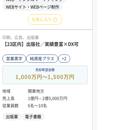
WEBサイト・WEBページ制作
お気に入り
印刷、広告、出版業
【23区内】出版社／実績豊富×DX可
営業黒字
純資産プラス
+2
売却希望金額
1,000万円〜1,500万円
地域
関東地方
売上高
1億円～2億5,000万円
従業員数
6名〜10名
出版業
電子書籍