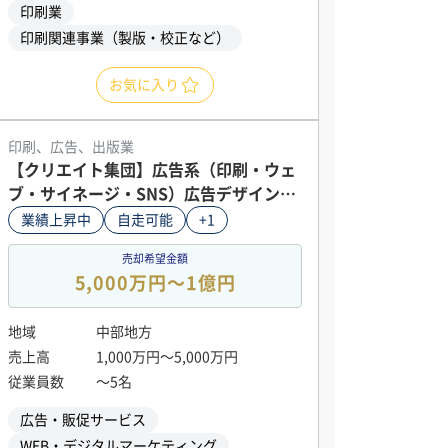
印刷業
印刷関連事業（製版・校正など）
お気に入り
印刷、広告、出版業
【クリエイト集団】広告系（印刷・ウェ
ブ・サイネージ・SNS）広告デザインの
全てが自走可能。継続売上、人件費のみ
業績上昇中
自走可能
+1
（テレワーク環境も整備済み）安定した
売却希望金額
顧客有
5,000万円〜1億円
地域
中部地方
売上高
1,000万円〜5,000万円
従業員数
〜5名
広告・販促サービス
WEB・デジタルマーケティング