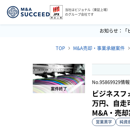
当社はビジョナル（東証上場）
のグループ会社です
お知らせ：「
TOP
M&A売却・事業承継案件
No.95869929
情報
案件終了
ビジネスフォ
万円、自走
M&A・売却
営業黒字
純資