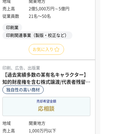
地域
関東地方
売上高
2億5,000万円～5億円
従業員数
21名〜50名
印刷業
印刷関連事業（製版・校正など）
お気に入り
印刷、広告、出版業
【過去実績多数の某有名キャラクター】
知的財産権を含む株式譲渡/代表者残留支
援可
独自性の高い商材
売却希望金額
応相談
地域
関東地方
売上高
1,000万円以下