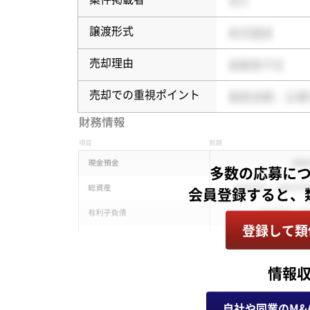
譲渡形式
売却理由
売却での重視ポイント
多数の応募に
登録して類
情報
自社や同業のM&