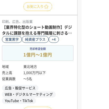
お気に入り
印刷、広告、出版業
【業界特化型のショート動画制作】デジ
タルに課題を抱える専門職層に刺さるサ
ブスク型の安定収益モデル／利益率70％
営業黒字
純資産プラス
+4
以上
売却希望金額
1億円〜1億円
地域
東北地方
売上高
1,000万円以下
従業員数
〜5名
広告・販促サービス
WEB・デジタルマーケティング
YouTube・TikTok