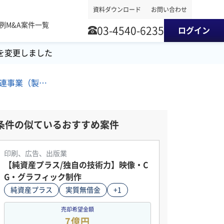
資料ダウンロード
お問い合わせ
事例
M&A案件一覧
03-4540-6235
ログイン
を変更しました
南関東地方/印刷業/印刷関連事業（製版・校正など）/広告・販促サービス M&A・事業譲渡案件
条件の似ているおすすめ案件
印刷、広告、出版業
【純資産プラス/独自の技術力】映像・C
G・グラフィック制作
純資産プラス
実質無借金
+1
売却希望金額
7億円