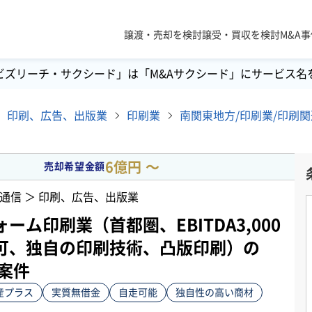
譲渡・売却を検討
譲受・買収を検討
M&A
ビズリーチ・サクシード」は「M&Aサクシード」にサービス名
印刷、広告、出版業
印刷業
6億円 〜
売却希望金額
通信 ＞ 印刷、広告、出版業
ーム印刷業（首都圏、EBITDA3,000
可、独自の印刷技術、凸版印刷）の
案件
産プラス
実質無借金
自走可能
独自性の高い商材