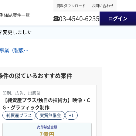
資料ダウンロード
お問い合わせ
事例
M&A案件一覧
03-4540-6235
ログイン
を変更しました
四国地方/印刷業/印刷関連事業（製版・校正など） M&A・事業譲渡案件
条件の似ているおすすめ案件
印刷、広告、出版業
【純資産プラス/独自の技術力】映像・C
G・グラフィック制作
純資産プラス
実質無借金
+1
売却希望金額
7億円