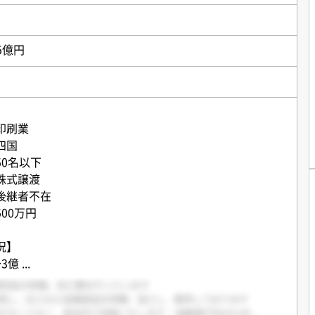
5億円
印刷業
四国
0名以下
株式譲渡
後継者不在
00万円
況】
〜3億
...