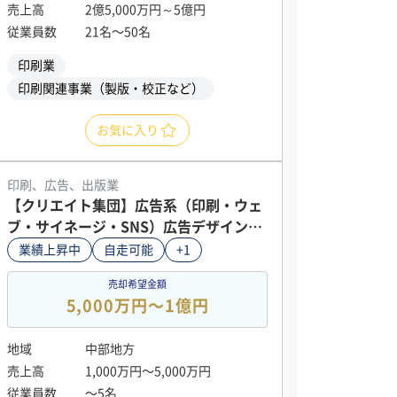
売上高
2億5,000万円～5億円
従業員数
21名〜50名
印刷業
印刷関連事業（製版・校正など）
お気に入り
印刷、広告、出版業
【クリエイト集団】広告系（印刷・ウェ
ブ・サイネージ・SNS）広告デザインの
全てが自走可能。継続売上、人件費のみ
業績上昇中
自走可能
+1
（テレワーク環境も整備済み）安定した
売却希望金額
顧客有
5,000万円〜1億円
地域
中部地方
売上高
1,000万円〜5,000万円
従業員数
〜5名