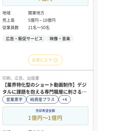
地域
関東地方
売上高
5億円～10億円
従業員数
21名〜50名
広告・販促サービス
映像・音楽
お気に入り
印刷、広告、出版業
【業界特化型のショート動画制作】デジ
タルに課題を抱える専門職層に刺さるサ
ブスク型の安定収益モデル／利益率70％
営業黒字
純資産プラス
+4
以上
売却希望金額
1億円〜1億円