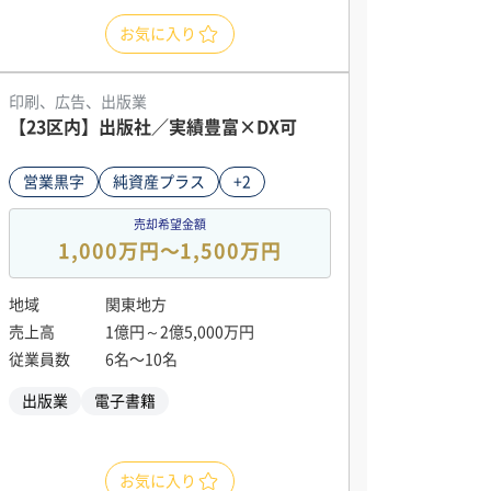
お気に入り
印刷、広告、出版業
【23区内】出版社／実績豊富×DX可
営業黒字
純資産プラス
+2
売却希望金額
1,000万円〜1,500万円
地域
関東地方
売上高
1億円～2億5,000万円
従業員数
6名〜10名
出版業
電子書籍
お気に入り