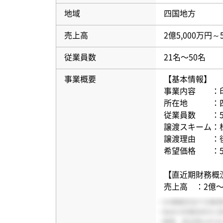
地域
四国地方
売上高
2億5,000万円～
従業員数
21名〜50名
事業概要
【基本情報】
事業内容 ：
所在地 ：
従業員数 ：5
譲渡スキーム：
譲渡理由 ：
希望価格 ：5
【直近期財務概
売上高 ：2億