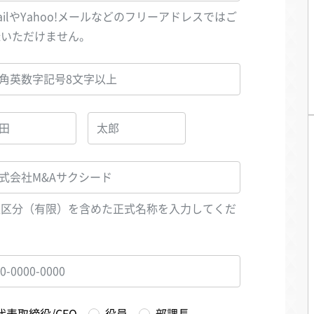
ailやYahoo!メールなどのフリーアドレスではご
録いただけません。
人区分（有限）を含めた正式名称を入力してくだ
い
代表取締役/CEO
役員
部課長