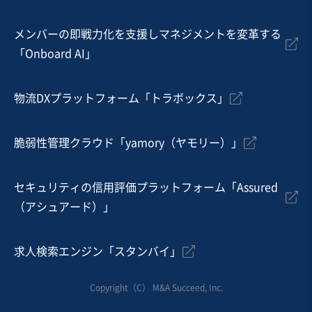
コールセンター
メンバーの即戦力化を支援しマネジメントを変革する
お気に入り
「Onboard AI」
農林、水産、鉱業
【北関東】木材・建材の販売
物流DXプラットフォーム「トラボックス」
営業黒字
自走可能
+1
脆弱性管理クラウド「yamory（ヤモリー）」
売却希望金額
500万円〜300万円
セキュリティの信用評価プラットフォーム「Assured
地域
関東地方
（アシュアード）」
売上高
1,000万円〜5,000万円
従業員数
〜5名
求人検索エンジン「スタンバイ」
木材業
建材製造・販売
Copyright（C） M&A Succeed, Inc.
お気に入り