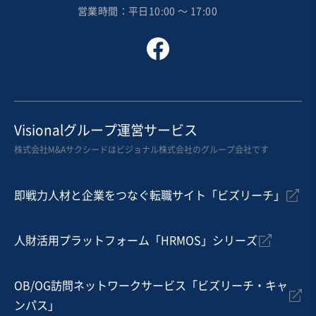
営業時間：平日10:00 〜 17:00
従業員数
〜5名
不動産開発・売買
デイサービス・ショートステイ
お気に入り
建設、土木、工事事業
Visionalグループ運営サービス
【高利益率】電気設備を中心とするメンテナンス・改修
株式会社M&Aサクシードはビジョナル株式会社のグループ会社です
の手配業務およびコールセンター運営
営業黒字
自走可能
即戦力人材と企業をつなぐ転職サイト「ビズリーチ」
売却希望金額
1円
人財活用プラットフォーム「HRMOS」シリーズ
地域
中部地方
売上高
10億円～25億円
従業員数
51名〜100名
OB/OG訪問ネットワークサービス「ビズリーチ・キャ
ンパス」
電気工事
BPO・アウトソーシング