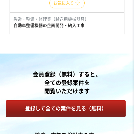
お気に入り
製造・整備・修理業（輸送用機械器具）
自動車整備機器の企画開発・納入工事
売却希望金額
1億円
地域
関東地方
会員登録（無料）すると、
売上高
2億5,000万円～5億円
全ての登録案件を
従業員数
11名〜20名
閲覧いただけます
自動車・附属品製造・卸売
機械器具設置工事
機械等修理・メンテナンス
登録して全ての案件を見る（無料）
お気に入り
建設、土木、工事事業