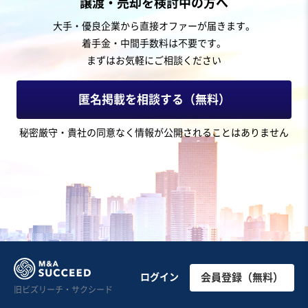
譲渡・売却を検討中の方へ
【管工事業】従業員引継ぎあり/四国全域で大手ガス会社
大手・優良企業から直接オファーが届きます。
と直接取引する老舗企業
着手金・中間手数料は不要です。
営業黒字
純資産プラス
まずはお気軽にご相談ください
売却希望金額
3,000万円〜3,000万円
匿名掲載を相談する（無料）
地域
四国地方
秘密厳守・貴社の同意なく情報が公開されることはありません
売上高
5,000万円～1億円
従業員数
6名〜10名
管工事
エネルギー関連設備の販売・設置工事
プラント工事
お気に入り
建設、土木、工事事業
【譲渡金減額】23区内パーテーション・サッシ施工／有
ログイン
会員登録（無料）
旧ビズリーチ・サクシード
利子負債なし
実質無借金
自走可能