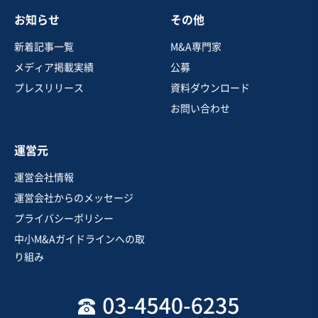
お知らせ
その他
地域
関東地方
売上高
2億5,000万円～5億円
新着記事一覧
M&A専門家
従業員数
6名〜10名
メディア掲載実績
公募
電気工事
防水工事・屋根工事・外構工事
プレスリリース
資料ダウンロード
エネルギー関連設備の販売・設置工事
お問い合わせ
お気に入り
運営元
不動産業
運営会社情報
本庄市・デイサービスの譲渡｜300坪の土地保有、不動
運営会社からのメッセージ
産売却も可能
プライバシーポリシー
実質無借金
中小M&Aガイドラインへの取
売却希望金額
り組み
5,000万円
地域
関東地方
売上高
1,000万円〜5,000万円