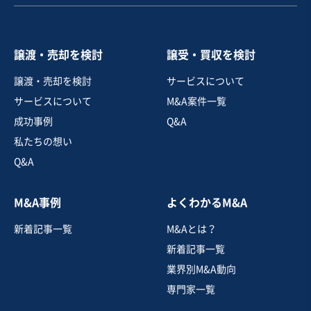
売却希望金額
1,000万円〜1,500万円
譲渡・売却を検討
譲受・買収を検討
地域
関東地方
譲渡・売却を検討
サービスについて
売上高
1,000万円〜5,000万円
サービスについて
M&A案件一覧
従業員数
6名〜10名
成功事例
Q&A
内装工事・内装リフォーム
私たちの想い
ガラス・サッシ加工設置
Q&A
お気に入り
M&A事例
よくわかるM&A
建設、土木、工事事業
新着記事一覧
M&Aとは？
【3期連続増収＆黒字】電気工事業（太陽光EPC特化／有
資格者多数在籍）
新着記事一覧
営業黒字
純資産プラス
+2
業界別M&A動向
専門家一覧
売却希望金額
3億円