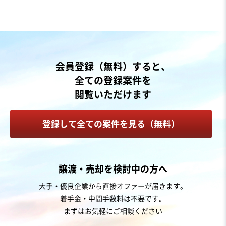
売却希望金額
500万円〜500万円
地域
九州地方
会員登録（無料）すると、
売上高
1,000万円〜5,000万円
全ての登録案件を
従業員数
〜5名
閲覧いただけます
自動車整備・修理
空調設備工事
家電量販店
登録して全ての案件を見る（無料）
お気に入り
製造・卸売業（機械・電機・電子部品）
譲渡・売却を検討中の方へ
【3期連続黒字＆自己資本比率20％】産業用搬送設備製
大手・優良企業から直接オファーが届きます。
造業（一貫生産体制／南関東）
着手金・中間手数料は不要です。
営業黒字
純資産プラス
+3
まずはお気軽にご相談ください
売却希望金額