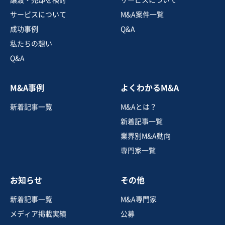
売上高
2億5,000万円～5億円
サービスについて
M&A案件一覧
従業員数
6名〜10名
成功事例
Q&A
電気工事
防水工事・屋根工事・外構工事
私たちの想い
エネルギー関連設備の販売・設置工事
Q&A
お気に入り
M&A事例
よくわかるM&A
建設、土木、工事事業
新着記事一覧
M&Aとは？
愛知県主要エリアで公共・民間双方に強みを持つ地域密
着の電気工事会社
新着記事一覧
営業黒字
純資産プラス
業界別M&A動向
専門家一覧
売却希望金額
1,200万円〜1,200万円
お知らせ
その他
地域
中部地方
売上高
5,000万円～1億円
新着記事一覧
M&A専門家
従業員数
〜5名
メディア掲載実績
公募