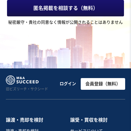
応相談
匿名掲載を相談する（無料）
地域
関東地方
秘密厳守・貴社の同意なく情報が公開されることはありません
売上高
2億5,000万円～5億円
従業員数
11名〜20名
産業用機械製造
機械器具設置工事
ベルトコンベアー・搬送装置
お気に入り
建設、土木、工事事業
【3期連続増収＆黒字】電気工事業（太陽光EPC特化／有
ログイン
会員登録（無料）
旧ビズリーチ・サクシード
資格者多数在籍）
営業黒字
純資産プラス
+2
売却希望金額
3億円
譲渡・売却を検討
譲受・買収を検討
地域
関東地方
譲渡・売却を検討
サービスについて