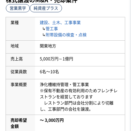
営業黒字
純資産プラス
業種
建設、土木、工事事業
↳
管工事
↳
附帯設備の検査・点検
地域
関東地方
売上高
5,000万円～1億円
従業員数
6名〜10名
事業概要
浄化槽維持管理・管工事業
※保有不動産の有効利用のためフレンチレ
ストランを経営しております
レストラン部門は会社分割により切離
し、工事部門の会社を譲渡。
売却希望
〜 3,000万円
金額