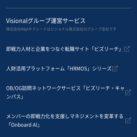
お気に入り
建設、土木、工事事業
Visionalグループ運営サービス
年商7,000万円の実績/丁寧な作業と自社管理で顧客満足
株式会社M&Aサクシードはビジョナル株式会社のグループ会社です
度の高い電気設備工事会社
営業黒字
純資産プラス
+1
即戦力人材と企業をつなぐ転職サイト「ビズリーチ」
売却希望金額
7,500万円
人財活用プラットフォーム「HRMOS」シリーズ
地域
関東地方
売上高
5,000万円～1億円
従業員数
従業員なし
OB/OG訪問ネットワークサービス「ビズリーチ・キャ
ンパス」
電気工事
通信工事
メンバーの即戦力化を支援しマネジメントを変革する
お気に入り
「Onboard AI」
建設、土木、工事事業