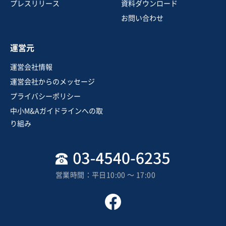
建設工事・ゼネコン
電気工事
プレスリリース
資料ダウンロード
お問い合わせ
お気に入り
運営元
建設、土木、工事事業
運営会社情報
建設関連（建設コンサルタント／土木工事・補修等）
運営会社からのメッセージ
プライバシーポリシー
営業黒字
純資産プラス
中小M&Aガイドラインへの取
売却希望金額
り組み
8,000万円〜8,000万円
地域
中部地方
売上高
5,000万円～1億円
営業時間：平日10:00 〜 17:00
従業員数
〜5名
土木工事・造園
塗装工事
土木設計