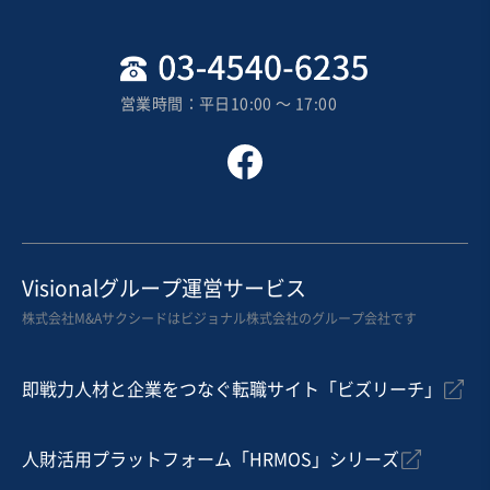
1億円〜1億円
地域
近畿地方
売上高
1億円～2億5,000万円
営業時間：平日10:00 〜 17:00
従業員数
〜5名
花・園芸
その他農林水産鉱業の関連業
ホームセンター
お気に入り
建設、土木、工事事業
Visionalグループ運営サービス
【純資産以下可能】地域密着の工務店/ 東北地方/ 土地仕
株式会社M&Aサクシードはビジョナル株式会社のグループ会社です
入れから販売まで一貫対応
即戦力人材と企業をつなぐ転職サイト「ビズリーチ」
売却希望金額
6億円
人財活用プラットフォーム「HRMOS」シリーズ
地域
東北地方