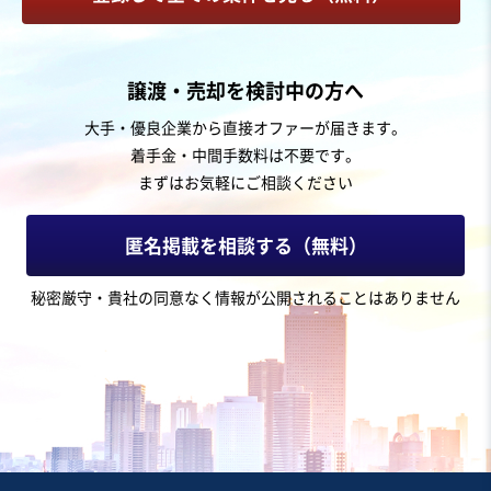
お気に入り
建設、土木、工事事業
譲渡・売却を検討中の方へ
【高利益率】電気設備を中心とするメンテナンス・改修
大手・優良企業から直接オファーが届きます。
の手配業務およびコールセンター運営
着手金・中間手数料は不要です。
営業黒字
自走可能
まずはお気軽にご相談ください
売却希望金額
1円
匿名掲載を相談する（無料）
地域
中部地方
秘密厳守・貴社の同意なく情報が公開されることはありません
売上高
10億円～25億円
従業員数
51名〜100名
電気工事
BPO・アウトソーシング
コールセンター
お気に入り