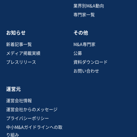
営業黒字
純資産プラス
業界別M&A動向
専門家一覧
売却希望金額
7,000万円
お知らせ
その他
地域
九州地方
売上高
5,000万円～1億円
新着記事一覧
M&A専門家
従業員数
6名〜10名
メディア掲載実績
公募
建設工事・ゼネコン
土木工事・造園
プレスリリース
資料ダウンロード
その他農林水産鉱業の関連業
お問い合わせ
お気に入り
運営元
製造・卸売業（日用品）
運営会社情報
「地域密着で愛され続ける園芸拠点｜豊富な品揃えと確
運営会社からのメッセージ
かな接客力」
プライバシーポリシー
純資産プラス
中小M&Aガイドラインへの取
売却希望金額
り組み