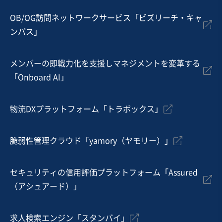
売上高
10億円～25億円
従業員数
21名〜50名
OB/OG訪問ネットワークサービス「ビズリーチ・キャ
ンパス」
建設工事・ゼネコン
不動産開発・売買
戸建建設販売
メンバーの即戦力化を支援しマネジメントを変革する
お気に入り
「Onboard AI」
農林、水産、鉱業
【関東】栗の生産・加工・販売
物流DXプラットフォーム「トラボックス」
営業黒字
独自性の高い商材
脆弱性管理クラウド「yamory（ヤモリー）」
売却希望金額
700万円〜800万円
セキュリティの信用評価プラットフォーム「Assured
地域
関東地方
（アシュアード）」
売上高
1,000万円〜5,000万円
従業員数
〜5名
求人検索エンジン「スタンバイ」