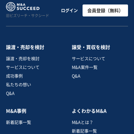
建設、土木、工事事業
年商7,000万円の実績/丁寧な作業と自社管理で顧客満足
ログイン
会員登録（無料）
旧ビズリーチ・サクシード
度の高い電気設備工事会社
営業黒字
純資産プラス
+1
売却希望金額
7,500万円
譲渡・売却を検討
譲受・買収を検討
地域
関東地方
譲渡・売却を検討
サービスについて
売上高
5,000万円～1億円
サービスについて
M&A案件一覧
従業員数
従業員なし
成功事例
Q&A
電気工事
通信工事
私たちの想い
Q&A
お気に入り
M&A事例
よくわかるM&A
建設、土木、工事事業
新着記事一覧
M&Aとは？
【九州地方】土木から農場・豚舎まで幅広く対応/安定経
営建設会社、従業員継続希望
新着記事一覧