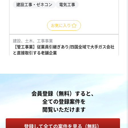
建設工事・ゼネコン
電気工事
お気に入り
建設、土木、工事事業
【管工事業】従業員引継ぎあり/四国全域で大手ガス会社
と直接取引する老舗企業
営業黒字
純資産プラス
売却希望金額
3,000万円〜3,000万円
地域
四国地方
会員登録（無料）すると、
売上高
5,000万円～1億円
全ての登録案件を
従業員数
6名〜10名
閲覧いただけます
管工事
エネルギー関連設備の販売・設置工事
プラント工事
登録して全ての案件を見る（無料）