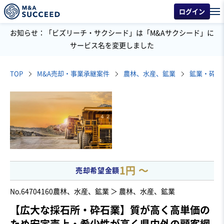
ログイン
お知らせ：「ビズリーチ・サクシード」は「M&Aサクシード」に
サービス名を変更しました
TOP
M&A売却・事業承継案件
農林、水産、鉱業
鉱業・砕石
1円 〜
売却希望金額
No.64704160
農林、水産、鉱業 ＞ 農林、水産、鉱業
【広大な採石所・砕石業】質が高く高単価の
ため安定売上・希少性が高く県内外の顧客網