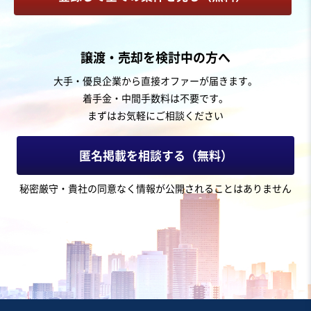
お気に入り
飲食業
譲渡・売却を検討中の方へ
【黒字/駅近】都内のアミューズメントポーカー店
大手・優良企業から直接オファーが届きます。
着手金・中間手数料は不要です。
営業黒字
純資産プラス
+3
まずはお気軽にご相談ください
売却希望金額
1,000万円
匿名掲載を相談する（無料）
地域
関東地方
秘密厳守・貴社の同意なく情報が公開されることはありません
売上高
1,000万円〜5,000万円
従業員数
〜5名
居酒屋・バー
スポーツ・レジャー施設
娯楽・遊技場
お気に入り