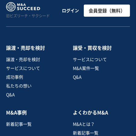
飲食業
高評価ブランドを有する老舗ちゃんぽん専門店の事業譲
ログイン
会員登録（無料）
旧ビズリーチ・サクシード
渡
売却希望金額
700万円〜800万円
譲渡・売却を検討
譲受・買収を検討
地域
九州地方
譲渡・売却を検討
サービスについて
売上高
1,000万円〜5,000万円
サービスについて
M&A案件一覧
従業員数
11名〜20名
成功事例
Q&A
ラーメン店
中華料理店
私たちの想い
その他飲食店（自社ブランド）
Q&A
お気に入り
M&A事例
よくわかるM&A
飲食業
新着記事一覧
M&Aとは？
【EBITDA50M超・好立地】老舗名産鍋居酒屋複数店舗
の譲渡
新着記事一覧