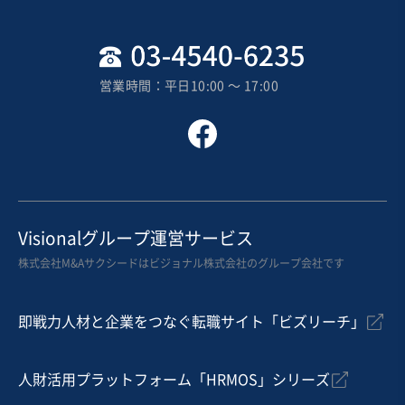
2,000万円〜2,500万円
地域
中部地方
売上高
1億円～2億5,000万円
営業時間：平日10:00 〜 17:00
従業員数
51名〜100名
居酒屋・バー
焼肉・ステーキ
その他飲食店（自社ブランド）
お気に入り
飲食業
Visionalグループ運営サービス
【23区ターミナル駅近く/老舗店】都内うどん店
株式会社M&Aサクシードはビジョナル株式会社のグループ会社です
即戦力人材と企業をつなぐ転職サイト「ビズリーチ」
売却希望金額
1,000万円〜1,000万円
人財活用プラットフォーム「HRMOS」シリーズ
地域
関東地方