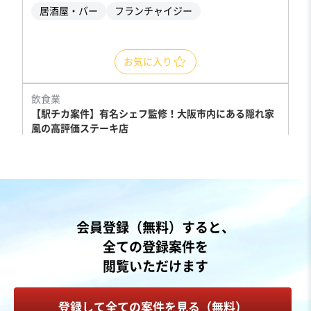
居酒屋・バー
フランチャイジー
お気に入り
飲食業
【駅チカ案件】有名シェフ監修！大阪市内にある隠れ家
風の高評価ステーキ店
営業黒字
売却希望金額
2,000万円〜2,000万円
地域
近畿地方
会員登録（無料）すると、
売上高
5,000万円～1億円
全ての登録案件を
従業員数
従業員なし
閲覧いただけます
洋食レストラン
焼肉・ステーキ
登録して全ての案件を見る（無料）