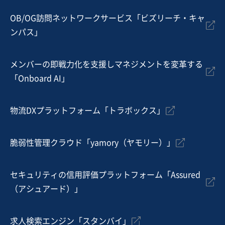
売上高
1億円～2億5,000万円
従業員数
11名〜20名
OB/OG訪問ネットワークサービス「ビズリーチ・キャ
ンパス」
寿司・日本料理店
そば・うどん
その他飲食店（自社ブランド）
メンバーの即戦力化を支援しマネジメントを変革する
お気に入り
「Onboard AI」
飲食業
【都内23区内】総武線沿いの駅から徒歩5分のホテル1階
物流DXプラットフォーム「トラボックス」
レストランの事業譲渡
営業黒字
脆弱性管理クラウド「yamory（ヤモリー）」
売却希望金額
480万円〜500万円
セキュリティの信用評価プラットフォーム「Assured
地域
関東地方
（アシュアード）」
売上高
5,000万円～1億円
従業員数
従業員なし
求人検索エンジン「スタンバイ」