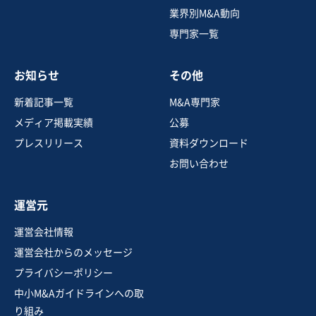
営業黒字
純資産プラス
+5
業界別M&A動向
専門家一覧
売却希望金額
3億円
お知らせ
その他
地域
九州地方
売上高
2億5,000万円～5億円
新着記事一覧
M&A専門家
従業員数
21名〜50名
メディア掲載実績
公募
居酒屋・バー
寿司・日本料理店
プレスリリース
資料ダウンロード
その他飲食店（自社ブランド）
お問い合わせ
お気に入り
運営元
飲食業
運営会社情報
【愛知県内の好立地】年商1億以上かつ黒字の韓国料理
運営会社からのメッセージ
店・SNSフォロワー約1.5万人・従業員引継ぎ◎
プライバシーポリシー
自走可能
中小M&Aガイドラインへの取
売却希望金額
り組み