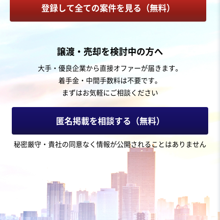
登録して全ての案件を見る（無料）
お気に入り
人材紹介・派遣業
譲渡・売却を検討中の方へ
【関東地方】上流から運用まで対応可能なシステム開発
大手・優良企業から直接オファーが届きます。
（SES、受託開発）と高収益なパッケージソフト販売
着手金・中間手数料は不要です。
営業黒字
純資産プラス
+3
まずはお気軽にご相談ください
売却希望金額
5,000万円〜1億円
匿名掲載を相談する（無料）
地域
関東地方
秘密厳守・貴社の同意なく情報が公開されることはありません
売上高
1億円～2億5,000万円
従業員数
11名〜20名
SES
受託開発会社（ソフトウェア）
ソフトウェア・システム開発会社（自社）
お気に入り