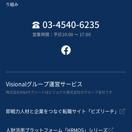
売却希望金額
り組み
3億円
地域
関東地方
売上高
2億5,000万円～5億円
営業時間：平日10:00 〜 17:00
従業員数
非公開
人材紹介（人材仲介）
スポーツ・フィットネスジム
WEBサービス
お気に入り
娯楽、レジャー業
Visionalグループ運営サービス
芸能プロダクション事業の譲渡
株式会社M&Aサクシードはビジョナル株式会社のグループ会社です
即戦力人材と企業をつなぐ転職サイト「ビズリーチ」
売却希望金額
300万円〜1,000万円
人財活用プラットフォーム「HRMOS」シリーズ