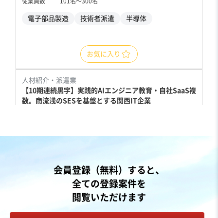
従業員数
101名〜300名
電子部品製造
技術者派遣
半導体
お気に入り
人材紹介・派遣業
【10期連続黒字】実践的AIエンジニア教育・自社SaaS複
数。商流浅のSESを基盤とする関西IT企業
純資産プラス
業績上昇中
+2
売却希望金額
4億円
地域
近畿地方
会員登録（無料）すると、
売上高
2億5,000万円～5億円
全ての登録案件を
従業員数
21名〜50名
閲覧いただけます
SES
受託開発会社（ソフトウェア）
SaaS