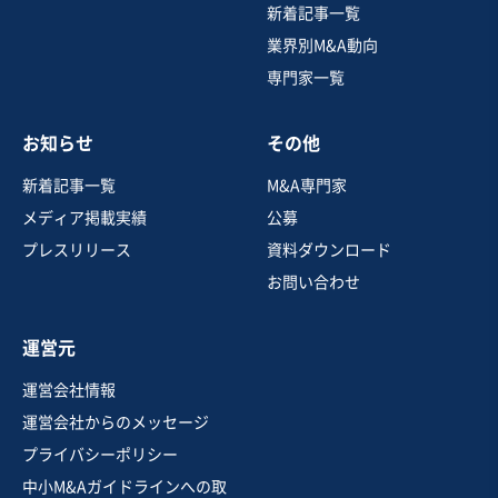
材紹介・派遣会社
新着記事一覧
純資産プラス
業界別M&A動向
専門家一覧
売却希望金額
3,600万円
お知らせ
その他
地域
中国地方
売上高
5,000万円～1億円
新着記事一覧
M&A専門家
従業員数
〜5名
メディア掲載実績
公募
人材紹介（人材仲介）
人材派遣
プレスリリース
資料ダウンロード
HR・人材活用・人材育成
お問い合わせ
お気に入り
運営元
人材紹介・派遣業
運営会社情報
フィットネス業界特化の人材マッチング・プラットフォ
運営会社からのメッセージ
ーム
プライバシーポリシー
中小M&Aガイドラインへの取