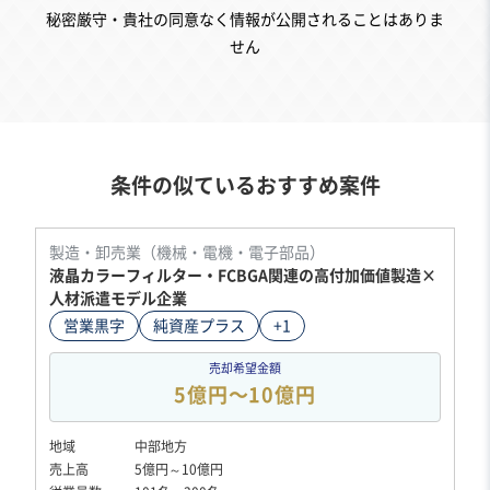
秘密厳守・貴社の同意なく情報が公開されることはありま
せん
条件の似ているおすすめ案件
製造・卸売業（機械・電機・電子部品）
液晶カラーフィルター・FCBGA関連の高付加価値製造×
人材派遣モデル企業
営業黒字
純資産プラス
+1
売却希望金額
5億円〜10億円
地域
中部地方
売上高
5億円～10億円