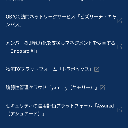
地域
関東地方
売上高
1,000万円〜5,000万円
従業員数
従業員なし
OB/OG訪問ネットワークサービス「ビズリーチ・キャ
ンパス」
イベント・興業
HR・人材活用・人材育成
映像・音楽
メンバーの即戦力化を支援しマネジメントを変革する
お気に入り
「Onboard AI」
娯楽、レジャー業
【声優事務所】タレントと独占契約、バイリンガル多数
物流DXプラットフォーム「トラボックス」
独自性の高い商材
脆弱性管理クラウド「yamory（ヤモリー）」
売却希望金額
2,200万円
セキュリティの信用評価プラットフォーム「Assured
地域
関東地方
（アシュアード）」
売上高
5,000万円～1億円
従業員数
6名〜10名