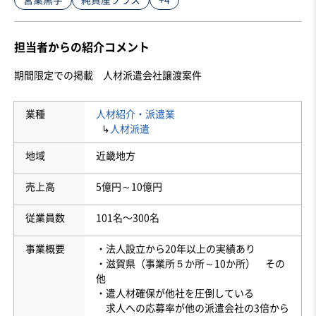
担当者からの紹介コメント
期間限定での掲載　人材派遣会社譲渡案件
業種
人材紹介・派遣業
↳
人材派遣
地域
近畿地方
売上高
5億円～10億円
従業員数
101名〜300名
事業概要
・法人設立から20年以上の実績あり
・滋賀県（事業所５か所～10か所） その
他
・遣人材確保が他社を圧倒している
求人への応募率が他の派遣会社の3倍から