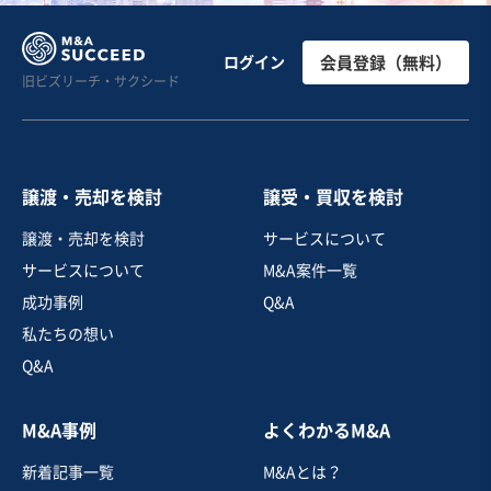
人材紹介・派遣業
自動車部品製造メーカーの品質を支える、独立系検査・
ログイン
会員登録（無料）
旧ビズリーチ・サクシード
選別と清掃のプロフェッショナル集団
業績上昇中
独自性の高い商材
売却希望金額
300万円〜300万円
譲渡・売却を検討
譲受・買収を検討
地域
関東地方
譲渡・売却を検討
サービスについて
売上高
5,000万円～1億円
サービスについて
M&A案件一覧
従業員数
6名〜10名
成功事例
Q&A
技術者派遣
BPO・アウトソーシング
私たちの想い
機械等修理・メンテナンス
Q&A
お気に入り
M&A事例
よくわかるM&A
人材紹介・派遣業
新着記事一覧
M&Aとは？
【創業60年以上】中国地方のアパレルに強みを持った人