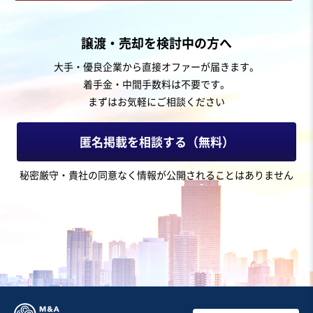
お気に入り
製造・卸売業（日用品）
譲渡・売却を検討中の方へ
温もりのある木工家具・建具製造販売＆内装工事業(3期
大手・優良企業から直接オファーが届きます。
平均売上7400万、譲渡価格1100万円)
着手金・中間手数料は不要です。
自走可能
独自性の高い商材
まずはお気軽にご相談ください
売却希望金額
500万円〜1,000万円
匿名掲載を相談する（無料）
地域
東北地方
秘密厳守・貴社の同意なく情報が公開されることはありません
売上高
5,000万円～1億円
従業員数
〜5名
家具・什器インテリア
内装工事・内装リフォーム
建材製造・販売
お気に入り
製造・卸売業（日用品）