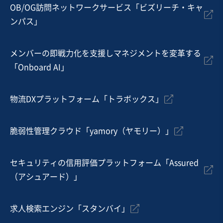
従業員数
21名〜50名
OB/OG訪問ネットワークサービス「ビズリーチ・キャ
ンパス」
花・園芸
メンバーの即戦力化を支援しマネジメントを変革する
お気に入り
「Onboard AI」
製造・卸売業（日用品）
海外ブランドの専売権を持つ、関東の室内装飾品輸入卸
物流DXプラットフォーム「トラボックス」
企業/上場企業との取引実績あり
純資産プラス
独自性の高い商材
脆弱性管理クラウド「yamory（ヤモリー）」
売却希望金額
2億円〜2億円
セキュリティの信用評価プラットフォーム「Assured
地域
関東地方
（アシュアード）」
売上高
1億円～2億5,000万円
従業員数
21名〜50名
求人検索エンジン「スタンバイ」
家具・什器インテリア
貿易仲介