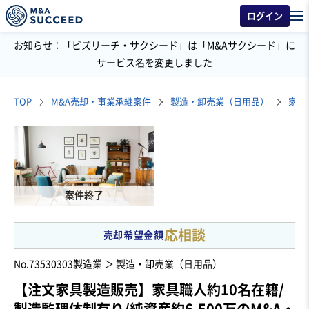
ログイン
お知らせ：「ビズリーチ・サクシード」は「M&Aサクシード」に
サービス名を変更しました
TOP
M&A売却・事業承継案件
製造・卸売業（日用品）
家具
案件終了
応相談
売却希望金額
No.73530303
製造業 ＞ 製造・卸売業（日用品）
【注文家具製造販売】家具職人約10名在籍/
製造監理体制有り/純資産約6,500万のM&A・