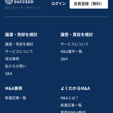
【M&A案件/財務健全】オリジナル雑貨ブランドの企画・
ログイン
会員登録（無料）
旧ビズリーチ・サクシード
販売、雑貨ODM
営業黒字
純資産プラス
+3
売却希望金額
7億円〜8億円
譲渡・売却を検討
譲受・買収を検討
地域
近畿地方
譲渡・売却を検討
サービスについて
売上高
5億円～10億円
サービスについて
M&A案件一覧
従業員数
21名〜50名
成功事例
Q&A
日用雑貨
ファッション小物
私たちの想い
家具・什器インテリア
Q&A
お気に入り
M&A事例
よくわかるM&A
製造・卸売業（日用品）
新着記事一覧
M&Aとは？
卸売業（インナー関連）
新着記事一覧
営業黒字
純資産プラス
業界別M&A動向