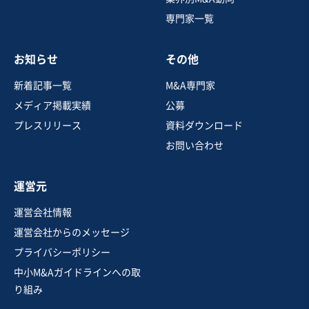
専門家一覧
売却希望金額
1億6,000万円〜2億円
お知らせ
その他
地域
近畿地方
売上高
5億円～10億円
新着記事一覧
M&A専門家
従業員数
21名〜50名
メディア掲載実績
公募
日用雑貨
ファッション小物
プレスリリース
資料ダウンロード
その他アパレル関連事業
お問い合わせ
お気に入り
運営元
製造・卸売業（日用品）
運営会社情報
【事業譲渡】知育教材の企画・販売
運営会社からのメッセージ
プライバシーポリシー
中小M&Aガイドラインへの取
売却希望金額
り組み
1,000万円〜5,000万円