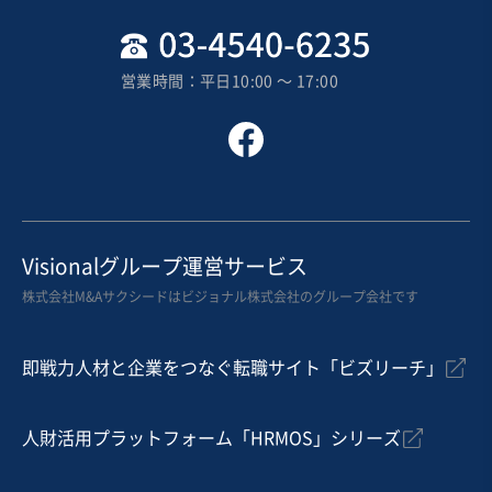
地域
関東地方
売上高
1,000万円〜5,000万円
営業時間：平日10:00 〜 17:00
従業員数
〜5名
家具・什器インテリア
その他日用品製造・販売
その他乳幼児向け教育・施設
お気に入り
製造・卸売業（日用品）
Visionalグループ運営サービス
東海エリア／生花・園芸用品販売業
株式会社M&Aサクシードはビジョナル株式会社のグループ会社です
自走可能
即戦力人材と企業をつなぐ転職サイト「ビズリーチ」
売却希望金額
1,000万円〜1,000万円
人財活用プラットフォーム「HRMOS」シリーズ
地域
中部地方
売上高
2億5,000万円～5億円