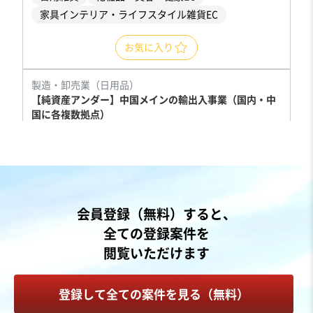
家具インテリア・ライフスタイル雑貨EC
お気に入り
製造・卸売業（日用品）
【純資産アンダー】中国メインの輸出入事業（国内・中
国に各複数拠点）
営業黒字
純資産プラス
+1
売却希望金額
5,000万円〜5,000万円
地域
関東地方
会員登録（無料）すると、
売上高
10億円～25億円
全ての登録案件を
従業員数
6名〜10名
閲覧いただけます
日用雑貨
その他食料品卸売
貿易仲介
登録して全ての案件を見る（無料）