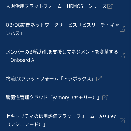
人財活用プラットフォーム「HRMOS」シリーズ
地域
近畿地方
売上高
1億円～2億5,000万円
従業員数
6名〜10名
OB/OG訪問ネットワークサービス「ビズリーチ・キャ
ンパス」
自動車・附属品製造・卸売
金型設計・製造
プラスチック射出成型
メンバーの即戦力化を支援しマネジメントを変革する
お気に入り
「Onboard AI」
製造・卸売業（金属・プラスチック）
極細線分野に特化した金属加工メーカー(バネ用・医療
物流DXプラットフォーム「トラボックス」
用・半導体用等、多用途対応)
営業黒字
純資産プラス
脆弱性管理クラウド「yamory（ヤモリー）」
売却希望金額
6,000万円〜6,500万円
セキュリティの信用評価プラットフォーム「Assured
地域
近畿地方
（アシュアード）」
売上高
5,000万円～1億円