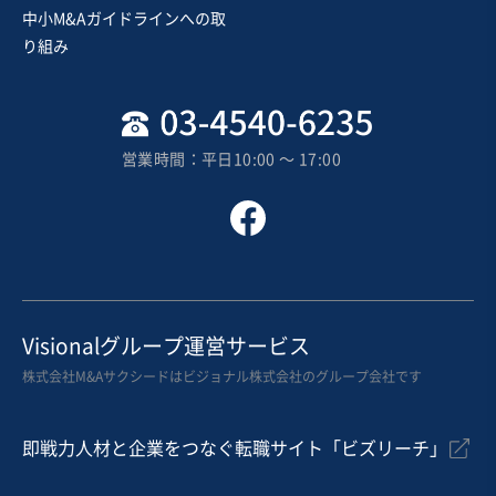
中小M&Aガイドラインへの取
売却希望金額
り組み
2億5,000万円〜99億9,999万9,999円
地域
中部地方
売上高
2億5,000万円～5億円
営業時間：平日10:00 〜 17:00
従業員数
6名〜10名
管工事
製缶板金
空調設備工事
お気に入り
製造・整備・修理業（輸送用機械器具）
Visionalグループ運営サービス
【高収益/集客・技術力】アルミ製金型製造,プラスチッ
株式会社M&Aサクシードはビジョナル株式会社のグループ会社です
ク成型品製造（自動車向け等）
営業黒字
即戦力人材と企業をつなぐ転職サイト「ビズリーチ」
売却希望金額
1億2,000万円〜1億5,000万円