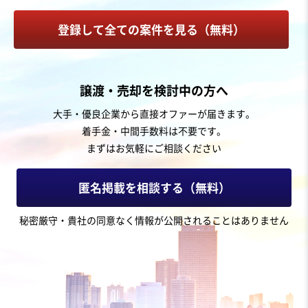
金属製品製造
登録して全ての案件を見る（無料）
お気に入り
製造・卸売業（金属・プラスチック）
譲渡・売却を検討中の方へ
【京阪神エリア】安定経営の精密板金加工業
大手・優良企業から直接オファーが届きます。
着手金・中間手数料は不要です。
純資産プラス
自走可能
まずはお気軽にご相談ください
売却希望金額
6,000万円〜6,000万円
匿名掲載を相談する（無料）
地域
近畿地方
秘密厳守・貴社の同意なく情報が公開されることはありません
売上高
1億円～2億5,000万円
従業員数
〜5名
プレス加工
製缶板金
金属部品製造