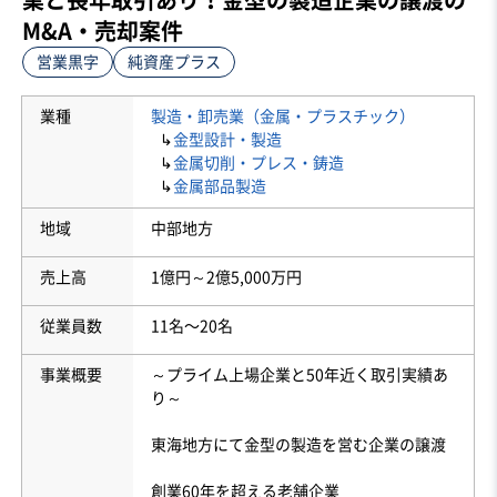
M&A・売却案件
営業黒字
純資産プラス
業種
製造・卸売業（金属・プラスチック）
↳
金型設計・製造
↳
金属切削・プレス・鋳造
↳
金属部品製造
地域
中部地方
売上高
1億円～2億5,000万円
従業員数
11名〜20名
事業概要
～プライム上場企業と50年近く取引実績あ
り～
東海地方にて金型の製造を営む企業の譲渡
創業60年を超える老舗企業