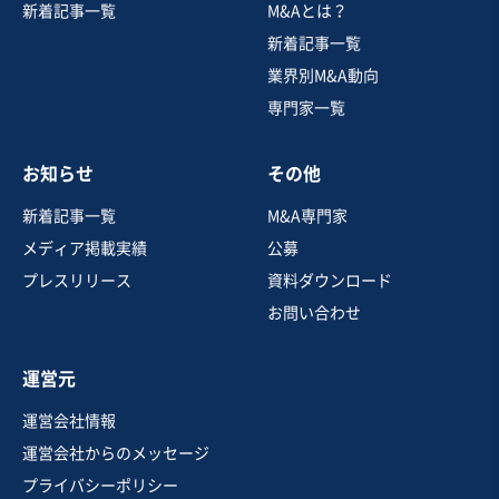
新着記事一覧
M&Aとは？
【業歴30年超】医療機器精密部品加工技術と製造販売許
可を持つ四国の製造企業
新着記事一覧
業界別M&A動向
専門家一覧
売却希望金額
5,000万円
お知らせ
その他
地域
四国地方
売上高
1,000万円〜5,000万円
新着記事一覧
M&A専門家
従業員数
〜5名
メディア掲載実績
公募
金属切削・プレス・鋳造
金属部品製造
プレスリリース
資料ダウンロード
医療機器製造・卸売
お問い合わせ
お気に入り
運営元
建設、土木、工事事業
運営会社情報
【大手との取引有＆高営業利益率】管工事業_東海地方の
運営会社からのメッセージ
M&A案件
プライバシーポリシー
営業黒字
純資産プラス