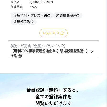
売上高
5,000万円～1億円
従業員数
〜5名
金属切削・プレス・鋳造
産業用機械製造
金属部品製造
お気に入り
製造・卸売業（金属・プラスチック）
【粗利70%-黒字資産超過企業-】現場設置型製造（ニッ
チ製造）
営業黒字
純資産プラス
+4
売却希望金額
8,000万円〜8,000万円
地域
関東地方
会員登録（無料）すると、
売上高
1,000万円〜5,000万円
全ての登録案件を
従業員数
〜5名
閲覧いただけます
金型設計・製造
その他金属等加工