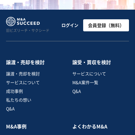
お気に入り
製造・卸売業（金属・プラスチック）
【東海地方】工業資材向け包装資材の設計、製造及び販
ログイン
会員登録（無料）
旧ビズリーチ・サクシード
売を行う会社の株式譲渡
独自性の高い商材
売却希望金額
3,000万円〜3,000万円
譲渡・売却を検討
譲受・買収を検討
地域
中部地方
譲渡・売却を検討
サービスについて
売上高
2億5,000万円～5億円
サービスについて
M&A案件一覧
従業員数
11名〜20名
成功事例
Q&A
金型設計・製造
包装・梱包資材
私たちの想い
その他プラスチック加工
Q&A
お気に入り
M&A事例
よくわかるM&A
製造・卸売業（金属・プラスチック）