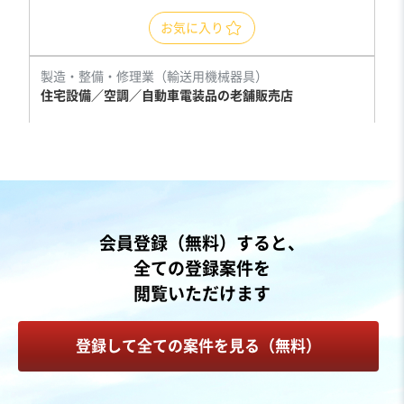
お気に入り
製造・整備・修理業（輸送用機械器具）
住宅設備／空調／自動車電装品の老舗販売店
売却希望金額
500万円〜500万円
地域
九州地方
会員登録（無料）すると、
売上高
1,000万円〜5,000万円
全ての登録案件を
従業員数
〜5名
閲覧いただけます
自動車整備・修理
空調設備工事
家電量販店
登録して全ての案件を見る（無料）
お気に入り