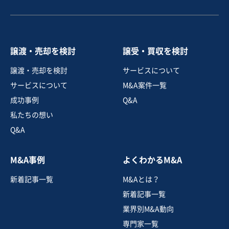
営業黒字
純資産プラス
+2
売却希望金額
2,000万円〜3,000万円
譲渡・売却を検討
譲受・買収を検討
地域
関東地方
譲渡・売却を検討
サービスについて
売上高
1億円～2億5,000万円
サービスについて
M&A案件一覧
従業員数
6名〜10名
成功事例
Q&A
土木工事・造園
防水工事・屋根工事・外構工事
私たちの想い
Q&A
お気に入り
M&A事例
よくわかるM&A
建設、土木、工事事業
新着記事一覧
M&Aとは？
【自然素材と国産木材の注文住宅建築事業】二級建築
士・現場管理者が在籍/20年以上
新着記事一覧
営業黒字
純資産プラス
+4
業界別M&A動向
専門家一覧
売却希望金額