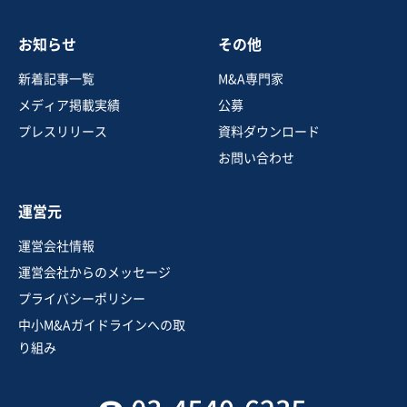
3,000万円〜4,000万円
お知らせ
その他
地域
関東地方
売上高
5,000万円～1億円
新着記事一覧
M&A専門家
従業員数
〜5名
メディア掲載実績
公募
建設工事・ゼネコン
建築設計
建材製造・販売
プレスリリース
資料ダウンロード
お問い合わせ
お気に入り
運営元
建設、土木、工事事業
運営会社情報
【空調・電気設備工事業】売上高1億2,000万円/金融借入
運営会社からのメッセージ
なしの健全経営
プライバシーポリシー
営業黒字
純資産プラス
+1
中小M&Aガイドラインへの取
売却希望金額
り組み
3,500万円〜3,500万円
地域
関東地方