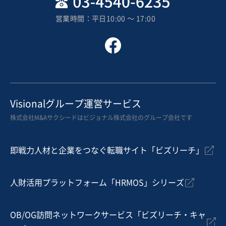
売上高
1億円～2億5,000万円
営業時間：平日10:00 〜 17:00
従業員数
〜5名
電気工事
空調設備工事
お気に入り
建設、土木、工事事業
Visionalグループ運営サービス
【ニッチ領域】ガレージハウスを手掛けるハウスメーカ
株式会社M&Aサクシードはビジョナル株式会社のグループ会社です
ー
営業黒字
純資産プラス
+1
即戦力人材と企業をつなぐ転職サイト「ビズリーチ」
売却希望金額
4,500万円
人財活用プラットフォーム「HRMOS」シリーズ
地域
中部地方
売上高
1億円～2億5,000万円
従業員数
〜5名
OB/OG訪問ネットワークサービス「ビズリーチ・キャ