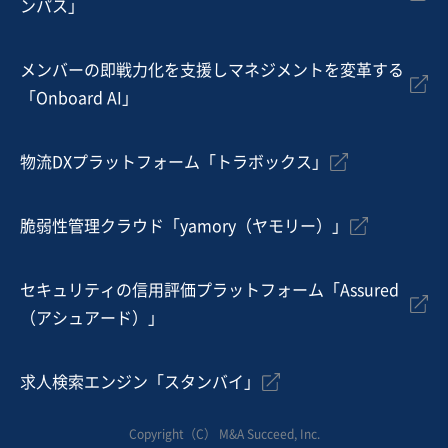
ンパス」
建設工事・ゼネコン
戸建建設販売
建築設計
メンバーの即戦力化を支援しマネジメントを変革する
お気に入り
「Onboard AI」
建設、土木、工事事業
【黒字・資産超過】内装工事・住宅リフォーム
物流DXプラットフォーム「トラボックス」
営業黒字
純資産プラス
+3
脆弱性管理クラウド「yamory（ヤモリー）」
売却希望金額
3,000万円〜3,000万円
セキュリティの信用評価プラットフォーム「Assured
地域
中部地方
（アシュアード）」
売上高
5,000万円～1億円
従業員数
〜5名
求人検索エンジン「スタンバイ」
建設工事・ゼネコン
内装工事・内装リフォーム
防水工事・屋根工事・外構工事
Copyright（C） M&A Succeed, Inc.