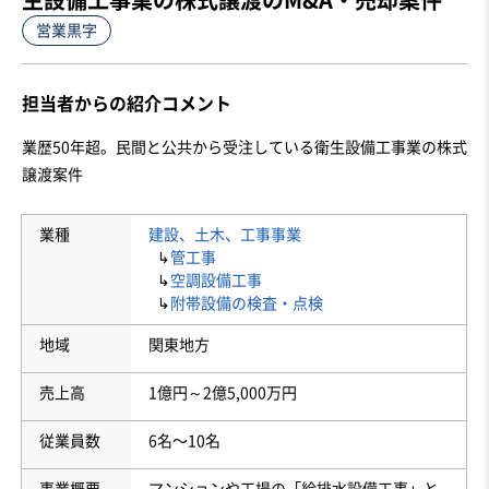
営業黒字
担当者からの紹介コメント
業歴50年超。民間と公共から受注している衛生設備工事業の株式
譲渡案件
業種
建設、土木、工事事業
↳
管工事
↳
空調設備工事
↳
附帯設備の検査・点検
地域
関東地方
売上高
1億円～2億5,000万円
従業員数
6名〜10名
事業概要
マンションや工場の「給排水設備工事」と