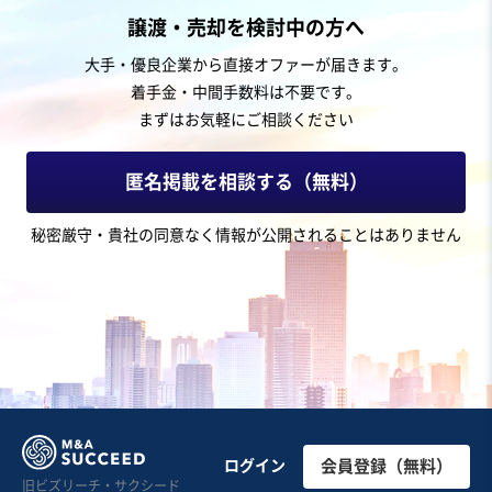
建設、土木、工事事業
譲渡・売却を検討中の方へ
【高利益率】電気設備を中心とするメンテナンス・改修
大手・優良企業から直接オファーが届きます。
の手配業務およびコールセンター運営
着手金・中間手数料は不要です。
営業黒字
自走可能
まずはお気軽にご相談ください
売却希望金額
1円
匿名掲載を相談する（無料）
地域
中部地方
秘密厳守・貴社の同意なく情報が公開されることはありません
売上高
10億円～25億円
従業員数
51名〜100名
電気工事
BPO・アウトソーシング
コールセンター
お気に入り
建設、土木、工事事業
【業績安定・実質無借金】造園・外構工事の設計施工管
ログイン
会員登録（無料）
旧ビズリーチ・サクシード
理及びその管理保守