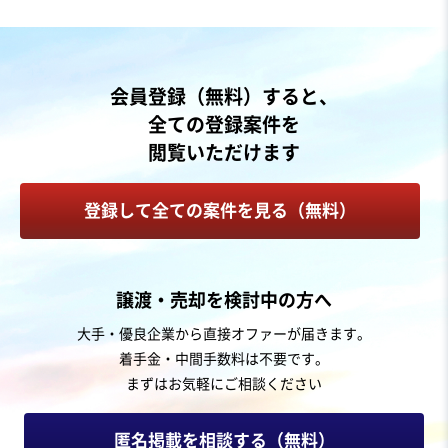
売却希望金額
1円〜600万円
地域
東北地方
会員登録（無料）すると、
売上高
5,000万円～1億円
全ての登録案件を
従業員数
11名〜20名
閲覧いただけます
石工・ブロック工事
葬儀
その他店舗小売
登録して全ての案件を見る（無料）
お気に入り
サービス業（個人向け）
譲渡・売却を検討中の方へ
【複数の自社斎場を保有】地域密着の葬儀社経営（大分
大手・優良企業から直接オファーが届きます。
県北部・福岡県東部エリア特化）
着手金・中間手数料は不要です。
営業黒字
自走可能
+1
まずはお気軽にご相談ください
売却希望金額
応相談
匿名掲載を相談する（無料）