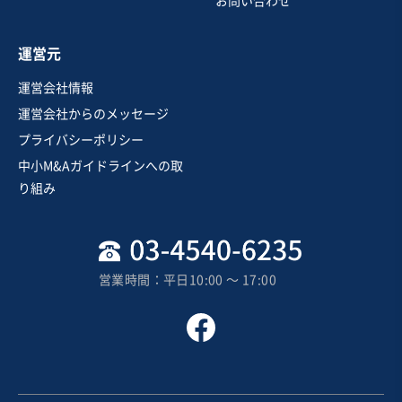
お問い合わせ
お気に入り
運営元
金融業、保険業
運営会社情報
【事業譲渡】リゾート地で展開する外車レンタカー事業
運営会社からのメッセージ
プライバシーポリシー
営業黒字
自走可能
+1
中小M&Aガイドラインへの取
売却希望金額
り組み
2億5,000万円〜2億5,000万円
地域
九州地方
売上高
1,000万円〜5,000万円
営業時間：平日10:00 〜 17:00
従業員数
〜5名
自動車賃貸・リース業
個人向けレンタル・リース
レンタカー
お気に入り