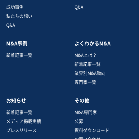
成功事例
Q&A
葬儀
私たちの想い
Q&A
お気に入り
M&A事例
よくわかるM&A
美容、理容業
新着記事一覧
M&Aとは？
【高単価×高リピート】複数店舗展開のネイルサロン
新着記事一覧
営業黒字
純資産プラス
+4
業界別M&A動向
専門家一覧
売却希望金額
8,000万円〜8,000万円
お知らせ
その他
地域
中部地方
売上高
5,000万円～1億円
新着記事一覧
M&A専門家
従業員数
11名〜20名
メディア掲載実績
公募
ネイル・まつエクサロン
その他美容サービス
プレスリリース
資料ダウンロード
その他消費者向けサービス業