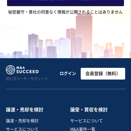
地域
九州地方
秘密厳守・貴社の同意なく情報が公開されることはありません
売上高
1億円～2億5,000万円
従業員数
6名〜10名
葬儀
婚礼
その他消費者向けサービス業
お気に入り
サービス業（個人向け）
【従業員引継ぎ可】近畿エリアの自社葬祭場を保有 / 株
ログイン
会員登録（無料）
旧ビズリーチ・サクシード
式譲渡
売却希望金額
6,500万円
譲渡・売却を検討
譲受・買収を検討
地域
近畿地方
譲渡・売却を検討
サービスについて
売上高
5,000万円～1億円
サービスについて
M&A案件一覧
従業員数
〜5名