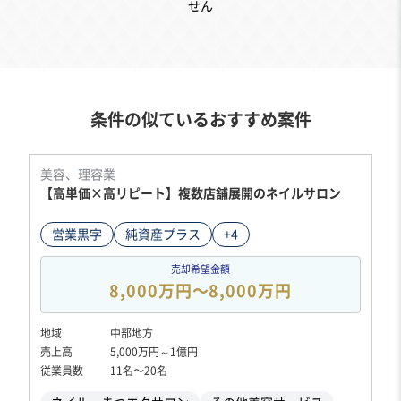
せん
条件の似ているおすすめ案件
美容、理容業
【高単価×高リピート】複数店舗展開のネイルサロン
営業黒字
純資産プラス
+4
売却希望金額
8,000万円〜8,000万円
地域
中部地方
売上高
5,000万円～1億円
従業員数
11名〜20名