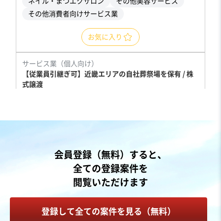
ネイル・まつエクサロン
その他美容サービス
その他消費者向けサービス業
お気に入り
サービス業（個人向け）
【従業員引継ぎ可】近畿エリアの自社葬祭場を保有 / 株
式譲渡
売却希望金額
6,500万円
地域
近畿地方
会員登録（無料）すると、
売上高
5,000万円～1億円
全ての登録案件を
従業員数
〜5名
閲覧いただけます
葬儀
登録して全ての案件を見る（無料）