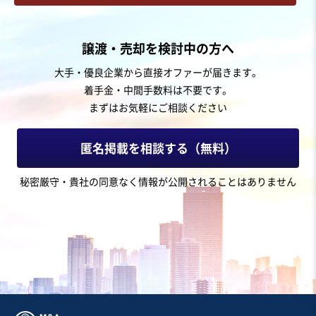
お気に入り
サービス業（個人向け）
譲渡・売却を検討中の方へ
【東北/日本海側】地域密着の葬祭場(売上高4億・純資産
大手・優良企業から直接オファーが届きます。
8500万円)
着手金・中間手数料は不要です。
営業黒字
純資産プラス
+3
まずはお気軽にご相談ください
売却希望金額
1億円〜1億2,000万円
匿名掲載を相談する（無料）
地域
東北地方
秘密厳守・貴社の同意なく情報が公開されることはありません
売上高
2億5,000万円～5億円
従業員数
21名〜50名
葬儀
お気に入り
建設、土木、工事事業