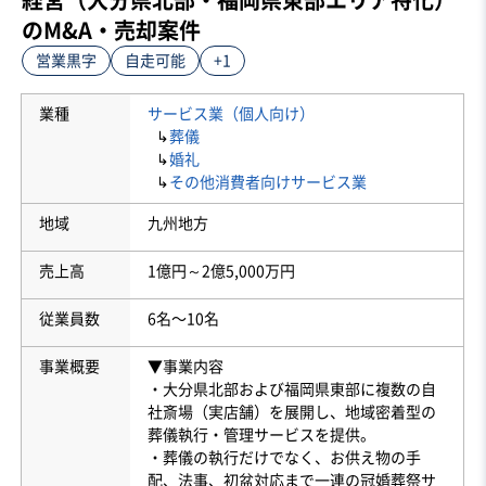
のM&A・売却案件
営業黒字
自走可能
+1
業種
サービス業（個人向け）
↳
葬儀
↳
婚礼
↳
その他消費者向けサービス業
地域
九州地方
売上高
1億円～2億5,000万円
従業員数
6名〜10名
事業概要
▼事業内容
・大分県北部および福岡県東部に複数の自
社斎場（実店舗）を展開し、地域密着型の
葬儀執行・管理サービスを提供。
・葬儀の執行だけでなく、お供え物の手
配、法事、初盆対応まで一連の冠婚葬祭サ