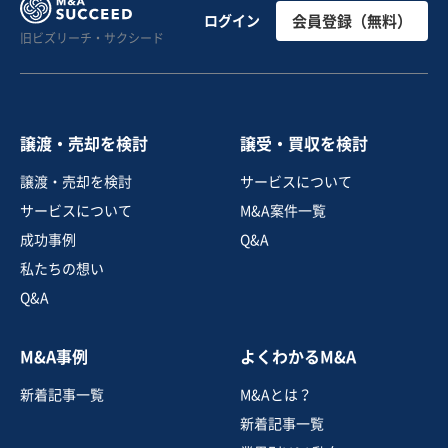
岩手｜創業37年の墓石・石材小売。地域に根差す強固な
ログイン
会員登録（無料）
旧ビズリーチ・サクシード
顧客基盤とブランド力
純資産プラス
売却希望金額
1円〜600万円
譲渡・売却を検討
譲受・買収を検討
地域
東北地方
譲渡・売却を検討
サービスについて
売上高
5,000万円～1億円
サービスについて
M&A案件一覧
従業員数
11名〜20名
成功事例
Q&A
石工・ブロック工事
葬儀
その他店舗小売
私たちの想い
Q&A
お気に入り
M&A事例
よくわかるM&A
金融業、保険業
新着記事一覧
M&Aとは？
【事業譲渡】リゾート地で展開する外車レンタカー事業
新着記事一覧
営業黒字
自走可能
+1