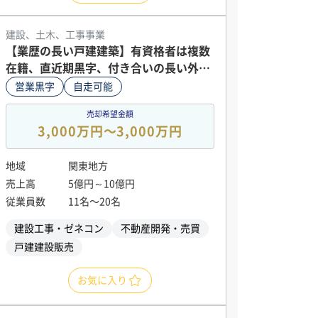
建設、土木、工事事業
【業歴の長い戸建建築】有資格者は複数
在籍、直近期黒字、付き合いの長い外注
先多数
営業黒字
自走可能
売却希望金額
3,000万円〜3,000万円
地域
関東地方
売上高
5億円～10億円
従業員数
11名〜20名
建設工事・ゼネコン
不動産開発・売買
戸建建設販売
お気に入り