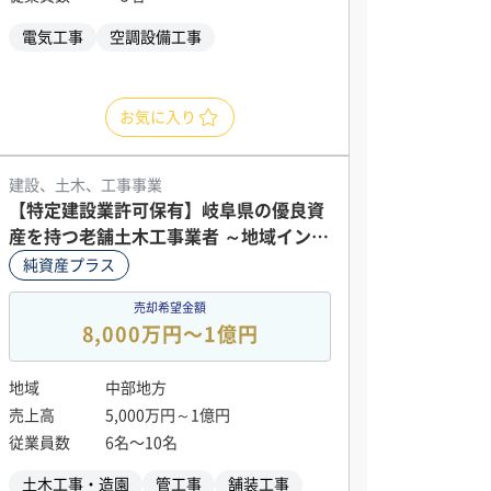
電気工事
空調設備工事
お気に入り
建設、土木、工事事業
【特定建設業許可保有】岐阜県の優良資
産を持つ老舗土木工事業者 ～地域インフ
ラ（土木・舗装・水道）整備の基盤と巨
純資産プラス
額の含み益を同時に承継～
売却希望金額
8,000万円〜1億円
地域
中部地方
売上高
5,000万円～1億円
従業員数
6名〜10名
土木工事・造園
管工事
舗装工事