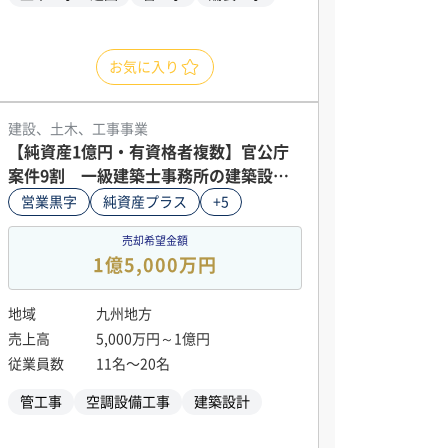
お気に入り
建設、土木、工事事業
【純資産1億円・有資格者複数】官公庁
案件9割 一級建築士事務所の建築設備
設計会社
営業黒字
純資産プラス
+5
売却希望金額
1億5,000万円
地域
九州地方
売上高
5,000万円～1億円
従業員数
11名〜20名
管工事
空調設備工事
建築設計