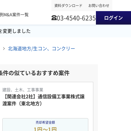
資料ダウンロード
お問い合わせ
事例
M&A案件一覧
03-4540-6235
ログイン
を変更しました
北海道地方/生コン、コンクリート2次製品製造/建材製造・販売 M&A・事業譲渡案件
条件の似ているおすすめ案件
建設、土木、工事事業
【関連会社2社】通信設備工事業株式譲
渡案件（東北地方）
売却希望金額
1円〜1円