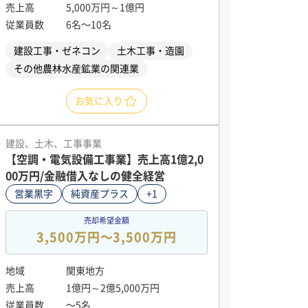
売上高
5,000万円～1億円
従業員数
6名〜10名
建設工事・ゼネコン
土木工事・造園
その他農林水産鉱業の関連業
お気に入り
建設、土木、工事事業
【空調・電気設備工事業】売上高1億2,0
00万円/金融借入なしの健全経営
営業黒字
純資産プラス
+1
売却希望金額
3,500万円〜3,500万円
地域
関東地方
売上高
1億円～2億5,000万円
従業員数
〜5名