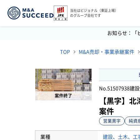
当社はビジョナル（東証上場）
のグループ会社です
お知らせ：「
TOP
M&A売却・事業承継案件
No.51507938
建設
案件終了
【黒字】北
案件
営業黒字
純資
業種
建設、土木、工