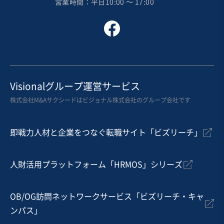
営業時間：平日10:00 〜 17:00
従業員数
非公開
カフェ・喫茶店
菓子・パン製造販売
その他飲食店（自社ブランド）
お気に入り
飲食業
Visionalグループ運営サービス
【EBITDA50M超・好立地】老舗名産鍋居酒屋複数店舗
株式会社M&Aサクシードはビジョナル株式会社のグループ会社です
の譲渡
営業黒字
純資産プラス
+5
即戦力人材と企業をつなぐ転職サイト「ビズリーチ」
売却希望金額
3億円
人財活用プラットフォーム「HRMOS」シリーズ
地域
九州地方
売上高
2億5,000万円～5億円
従業員数
21名〜50名
OB/OG訪問ネットワークサービス「ビズリーチ・キャ
ンパス」
居酒屋・バー
寿司・日本料理店