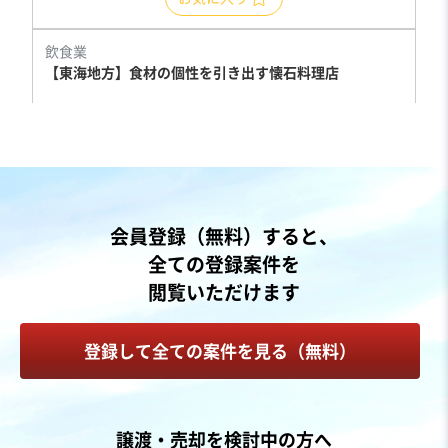
飲食業
【東海地方】食材の個性を引き出す懐石料理店
売却希望金額
500万円〜500万円
地域
中部地方
会員登録（無料）すると、
売上高
1,000万円〜5,000万円
全ての登録案件を
従業員数
11名〜20名
閲覧いただけます
テイクアウト・デリバリー
不動産賃貸・貸家・貸間
寿司・日本料理店
登録して全ての案件を見る（無料）
お気に入り
製造・卸売業（飲食料品）
譲渡・売却を検討中の方へ