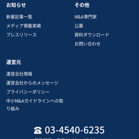
お知らせ
その他
地域
関東地方
売上高
5,000万円～1億円
新着記事一覧
M&A専門家
従業員数
従業員なし
メディア掲載実績
公募
洋食レストラン
居酒屋・バー
カフェ・喫茶店
プレスリリース
資料ダウンロード
お問い合わせ
お気に入り
運営元
飲食業
運営会社情報
【観光名所近くの好立地】京都市内カフェ
運営会社からのメッセージ
プライバシーポリシー
中小M&Aガイドラインへの取
売却希望金額
り組み
1,000万円〜2,000万円
地域
近畿地方
売上高
1,000万円以下