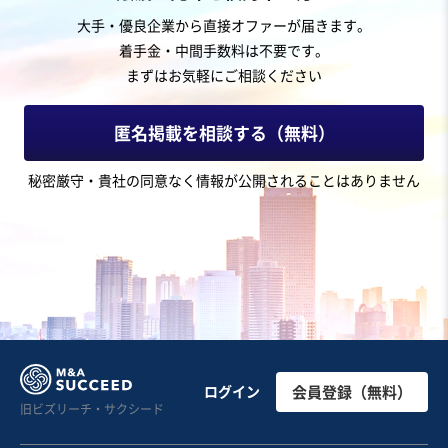
【千葉県北西部主要エリア】年商1億以上の黒字焼肉店/
大手・優良企業から直接オファーが届きます。
従業員、仕入れ先引き継ぎ可能
着手金・中間手数料は不要です。
まずはお気軽にご相談ください
売却希望金額
2,500万円〜2,500万円
匿名掲載を相談する（無料）
地域
関東地方
秘密厳守・貴社の同意なく情報が公開されることはありません
売上高
1億円～2億5,000万円
従業員数
非公開
食肉卸売
テイクアウト・デリバリー
焼肉・ステーキ
お気に入り
IT、WEB、情報通信業
【ニッチトップ・高い自己資本比率】自然環境観測に関
ログイン
会員登録（無料）
旧ビズリーチ・サクシード
するセンシング機器の設計・開発
営業黒字
純資産プラス
+4