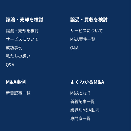
売却希望金額
5,000万円〜1億円
譲渡・売却を検討
譲受・買収を検討
地域
近畿地方
譲渡・売却を検討
サービスについて
売上高
1億円～2億5,000万円
サービスについて
M&A案件一覧
従業員数
6名〜10名
成功事例
Q&A
ハードウェア
コンサルタント
私たちの想い
電気機械器具製造
Q&A
お気に入り
M&A事例
よくわかるM&A
飲食業
新着記事一覧
M&Aとは？
【都内23区内】総武線沿いの駅から徒歩5分のホテル1階
レストランの事業譲渡
新着記事一覧
営業黒字
業界別M&A動向
専門家一覧
売却希望金額
480万円〜500万円