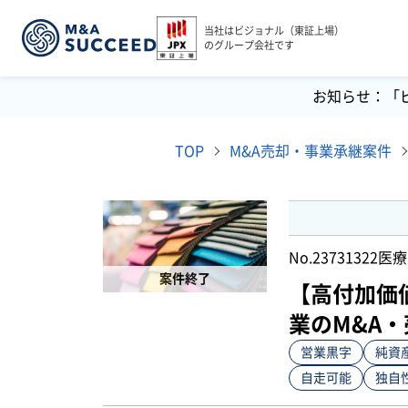
当社はビジョナル（東証上場）
のグループ会社です
お知らせ：「
TOP
M&A売却・事業承継案件
No.23731322
医療
案件終了
【高付加価
業のM&A
営業黒字
純資
自走可能
独自