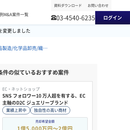
資料ダウンロード
お問い合わせ
事例
M&A案件一覧
03-4540-6235
ログイン
を変更しました
近畿地方/化学品製造/化学品卸売/織物・テキスタイル関連 M&A・事業譲渡案件
条件の似ているおすすめ案件
EC・ネットショップ
SNS フォロワー10 万人超を有する、EC
主軸のD2C ジュエリーブランド
業績上昇中
独自性の高い商材
売却希望金額
1億5,000万円〜2億円