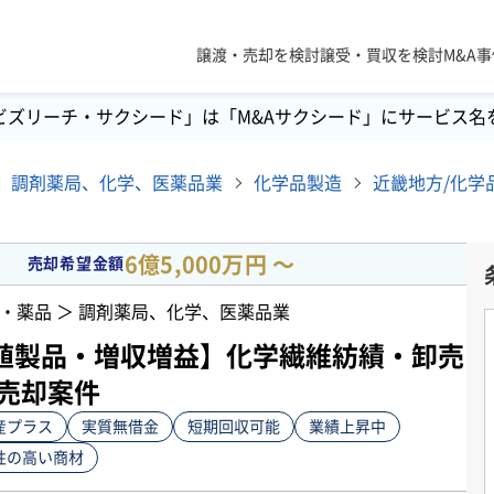
譲渡・売却を検討
譲受・買収を検討
M&A
ビズリーチ・サクシード」は「M&Aサクシード」にサービス名
調剤薬局、化学、医薬品業
化学品製造
6億5,000万円 〜
売却希望金額
・薬品 ＞ 調剤薬局、化学、医薬品業
値製品・増収増益】化学繊維紡績・卸売
・売却案件
産プラス
実質無借金
短期回収可能
業績上昇中
性の高い商材