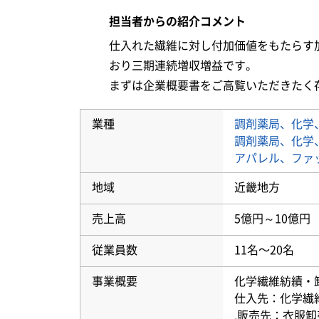
担当者からの紹介コメント
仕入れた繊維に対し付加価値をもたらす
おり三期連続増収増益です。

まずは企業概要書をご高覧いただきたく
業種
調剤薬局、化学
調剤薬局、化学
アパレル、ファ
地域
近畿地方
売上高
5億円～10億円
従業員数
11名〜20名
事業概要
化学繊維紡績・
仕入先：化学繊
.販売先：衣服