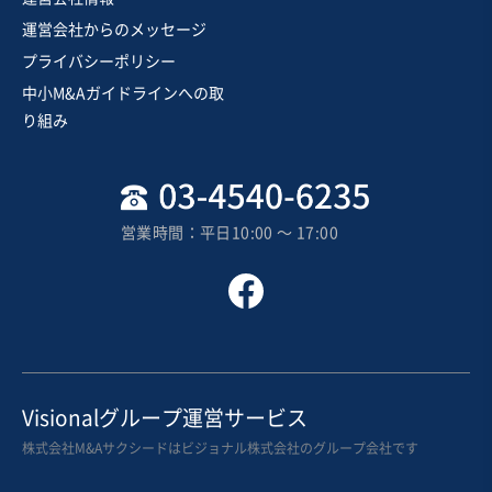
建設、土木、工事事業
運営会社からのメッセージ
愛知県主要エリアで公共・民間双方に強みを持つ地域密
プライバシーポリシー
着の電気工事会社
中小M&Aガイドラインへの取
営業黒字
純資産プラス
り組み
売却希望金額
1,200万円〜1,200万円
地域
中部地方
営業時間：平日10:00 〜 17:00
売上高
5,000万円～1億円
従業員数
〜5名
建設工事・ゼネコン
電気工事
お気に入り
Visionalグループ運営サービス
不動産業
株式会社M&Aサクシードはビジョナル株式会社のグループ会社です
【不動産賃貸】築浅を中心にした不動産会社