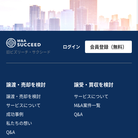
不動産賃貸・貸家・貸間
サービス付き高齢者向け住宅
認知症老人グループホーム
お気に入り
製造・卸売業（機械・電機・電子部品）
ログイン
会員登録（無料）
旧ビズリーチ・サクシード
【3期連続黒字＆自己資本比率20％】産業用搬送設備製
造業（一貫生産体制／南関東）
営業黒字
純資産プラス
+3
売却希望金額
譲渡・売却を検討
譲受・買収を検討
応相談
譲渡・売却を検討
サービスについて
地域
関東地方
サービスについて
M&A案件一覧
売上高
2億5,000万円～5億円
従業員数
11名〜20名
成功事例
Q&A
私たちの想い
産業用機械製造
機械器具設置工事
Q&A
ベルトコンベアー・搬送装置