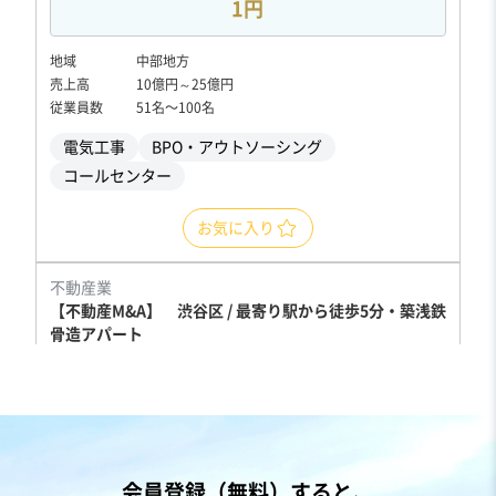
1円
地域
中部地方
売上高
10億円～25億円
従業員数
51名〜100名
電気工事
BPO・アウトソーシング
コールセンター
お気に入り
不動産業
【不動産M&A】 渋谷区 / 最寄り駅から徒歩5分・築浅鉄
骨造アパート
営業黒字
純資産プラス
売却希望金額
3億5,000万円〜3億5,000万円
地域
関東地方
会員登録（無料）すると、