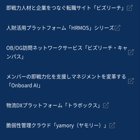
即戦力人材と企業をつなぐ転職サイト「ビズリーチ」
売却希望金額
8億円
人財活用プラットフォーム「HRMOS」シリーズ
地域
近畿地方
売上高
1億円～2億5,000万円
OB/OG訪問ネットワークサービス「ビズリーチ・キャ
従業員数
〜5名
ンパス」
不動産開発・売買
不動産代理・仲介
不動産賃貸・貸家・貸間
メンバーの即戦力化を支援しマネジメントを変革する
「Onboard AI」
お気に入り
建設、土木、工事事業
物流DXプラットフォーム「トラボックス」
太陽光発電システム工事・電気工事会社
脆弱性管理クラウド「yamory（ヤモリー）」
営業黒字
純資産プラス
+1
売却希望金額