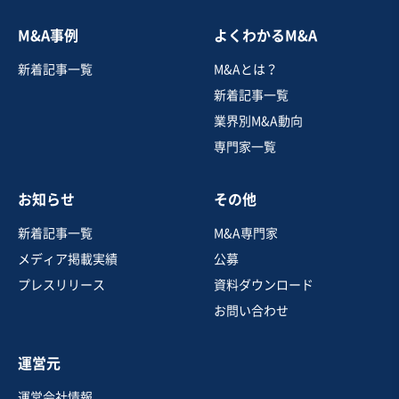
お気に入り
M&A事例
よくわかるM&A
新着記事一覧
M&Aとは？
運送業
首都圏の1,000㎡超の土地付きメッキ加工工場（不動産M
新着記事一覧
&A）
業界別M&A動向
専門家一覧
売却希望金額
3億円
お知らせ
その他
新着記事一覧
M&A専門家
地域
関東地方
売上高
1,000万円以下
メディア掲載実績
公募
従業員数
従業員なし
プレスリリース
資料ダウンロード
倉庫
不動産開発・売買
お問い合わせ
表面処理（メッキ、研磨、塗装等）
運営元
お気に入り
運営会社情報