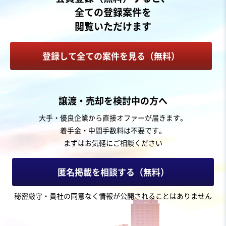
売上高
1,000万円〜5,000万円
全ての登録案件を
従業員数
従業員なし
閲覧いただけます
不動産賃貸・貸家・貸間
その他不動産関連事業
登録して全ての案件を見る（無料）
お気に入り
不動産業
譲渡・売却を検討中の方へ
中京圏の不動産賃貸業（サービス高齢者住宅）案件
大手・優良企業から直接オファーが届きます。
着手金・中間手数料は不要です。
営業黒字
自走可能
まずはお気軽にご相談ください
売却希望金額
500万円〜1,000万円
匿名掲載を相談する（無料）
地域
中部地方
秘密厳守・貴社の同意なく情報が公開されることはありません
売上高
1,000万円〜5,000万円
従業員数
従業員なし