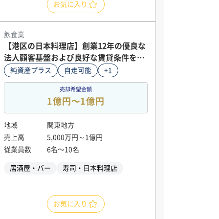
お気に入り
飲食業
【港区の日本料理店】創業12年の優良な
法人顧客基盤および良好な賃貸条件を備
えた港区日本料理店の株式譲渡案件
純資産プラス
自走可能
+1
売却希望金額
1億円〜1億円
地域
関東地方
売上高
5,000万円～1億円
従業員数
6名〜10名
居酒屋・バー
寿司・日本料理店
お気に入り