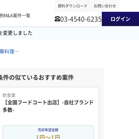
資料ダウンロード
お問い合わせ
事例
M&A案件一覧
03-4540-6235
ログイン
を変更しました
南関東地方/焼肉・ステーキ/中華料理店/その他飲食店（自社ブランド） M&A・事業譲渡案件
条件の似ているおすすめ案件
飲食業
【全国フードコート出店】-自社ブランド
多数-
売却希望金額
1円〜1円