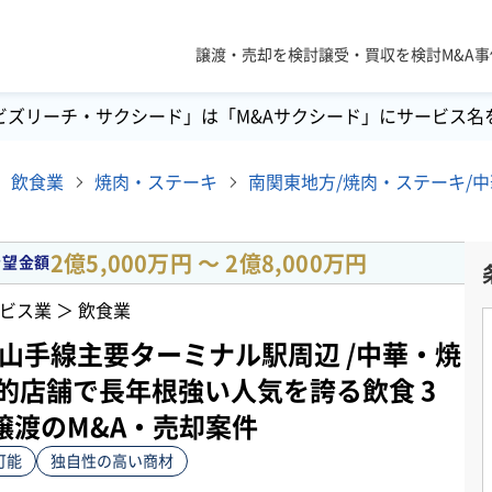
譲渡・売却を検討
譲受・買収を検討
M&A
ビズリーチ・サクシード」は「M&Aサクシード」にサービス名
飲食業
焼肉・ステーキ
2億5,000万円 〜 2億8,000万円
希望金額
ビス業 ＞ 飲食業
区山手線主要ターミナル駅周辺 /中華・焼
家的店舗で長年根強い人気を誇る飲食 3
譲渡のM&A・売却案件
可能
独自性の高い商材