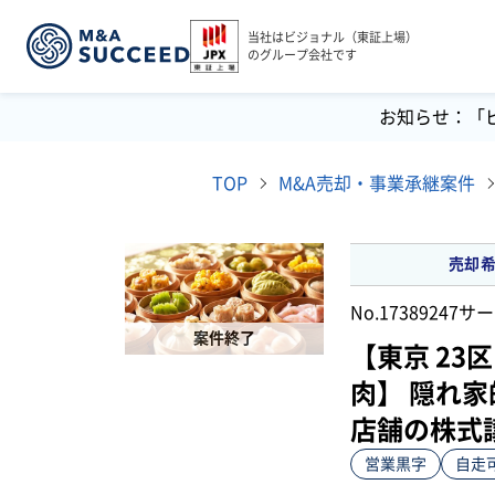
当社はビジョナル（東証上場）
のグループ会社です
お知らせ：「
TOP
M&A売却・事業承継案件
売却
No.17389247
サー
案件終了
【東京 23
肉】 隠れ
店舗の株式
営業黒字
自走