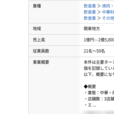
業種
飲食業
＞
焼肉
飲食業
＞
中華
飲食業
＞
その
地域
関東地方
売上高
1億円～2億5,00
従業員数
21名〜50名
事業概要
本件は主要ターミ
価を記録してい
以下、概要にな
◆概要
・業態：中華・
・店舗数：3店
・エ
...