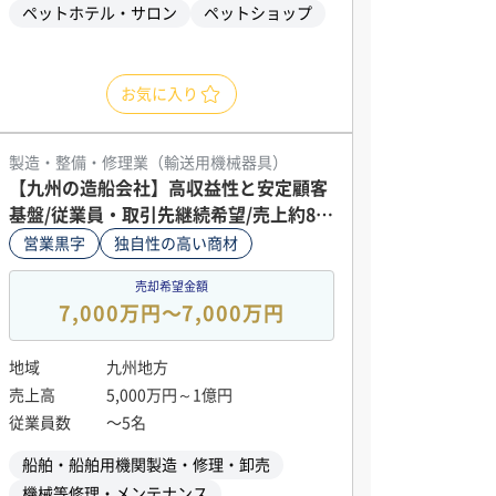
ペットホテル・サロン
ペットショップ
お気に入り
製造・整備・修理業（輸送用機械器具）
【九州の造船会社】高収益性と安定顧客
基盤/従業員・取引先継続希望/売上約8千
万円
営業黒字
独自性の高い商材
売却希望金額
7,000万円〜7,000万円
地域
九州地方
売上高
5,000万円～1億円
従業員数
〜5名
船舶・船舶用機関製造・修理・卸売
機械等修理・メンテナンス