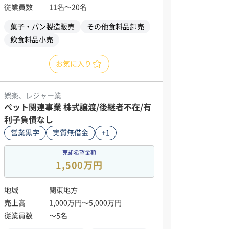
従業員数
11名〜20名
菓子・パン製造販売
その他食料品卸売
飲食料品小売
お気に入り
娯楽、レジャー業
ペット関連事業 株式譲渡/後継者不在/有
利子負債なし
営業黒字
実質無借金
+1
売却希望金額
1,500万円
地域
関東地方
売上高
1,000万円〜5,000万円
従業員数
〜5名