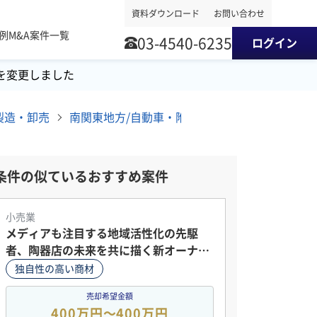
資料ダウンロード
お問い合わせ
事例
M&A案件一覧
03-4540-6235
ログイン
を変更しました
製造・卸売
南関東地方/自動車・附属品製造・卸売/新車・中古車・カー用品/その他日用品製造・販売 M&A・事業譲渡案件
条件の似ているおすすめ案件
小売業
メディアも注目する地域活性化の先駆
者、陶器店の未来を共に描く新オーナー
募集
独自性の高い商材
売却希望金額
400万円〜400万円