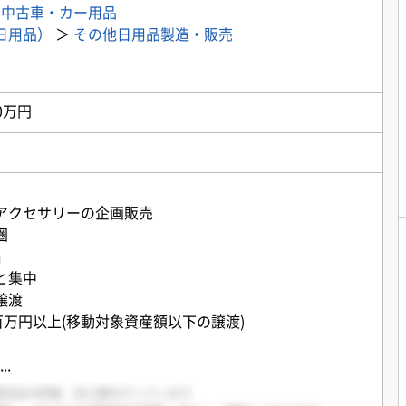
・中古車・カー用品
日用品）
＞
その他日用品製造・販売
0万円
アクセサリーの企画販売
圏
名
と集中
譲渡
百万円以上(移動対象資産額以下の譲渡)
...