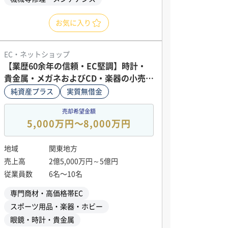
お気に入り
EC・ネットショップ
【業歴60余年の信頼・EC堅調】時計・
貴金属・メガネおよびCD・楽器の小売り
店舗・EC運営会社の株式譲渡
純資産プラス
実質無借金
売却希望金額
5,000万円〜8,000万円
地域
関東地方
売上高
2億5,000万円～5億円
従業員数
6名〜10名
専門商材・高価格帯EC
スポーツ用品・楽器・ホビー
眼鏡・時計・貴金属