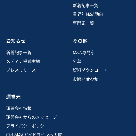
徒歩2分の立地
新着記事一覧
業界別M&A動向
専門家一覧
売却希望金額
2,000万円〜2,000万円
お知らせ
その他
地域
関東地方
売上高
5,000万円～1億円
新着記事一覧
M&A専門家
従業員数
〜5名
メディア掲載実績
公募
クリニック
プレスリリース
資料ダウンロード
お問い合わせ
お気に入り
運営元
医療
運営会社情報
【産婦人科主体の診療所2院】年間分娩数350件超・不妊
運営会社からのメッセージ
治療にも対応
プライバシーポリシー
営業黒字
純資産プラス
中小M&Aガイドラインへの取