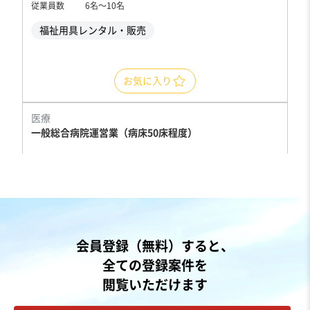
従業員数
6名〜10名
福祉用具レンタル・販売
お気に入り
医療
一般総合病院運営業（病床50床程度）
売却希望金額
50万円
地域
中部地方
会員登録（無料）すると、
売上高
10億円～25億円
全ての登録案件を
従業員数
51名〜100名
閲覧いただけます
総合病院・病院
訪問看護系サービス