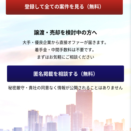
登録して全ての案件を見る（無料）
お気に入り
美容、理容業
譲渡・売却を検討中の方へ
大阪府羽曳野市/鍼灸接骨院の居抜き譲渡
大手・優良企業から直接オファーが届きます。
着手金・中間手数料は不要です。
営業黒字
純資産プラス
+2
まずはお気軽にご相談ください
売却希望金額
350万円
匿名掲載を相談する（無料）
地域
近畿地方
秘密厳守・貴社の同意なく情報が公開されることはありません
売上高
1,000万円〜5,000万円
従業員数
従業員なし
マッサージ・整体・接骨・鍼灸
クリニック
お気に入り