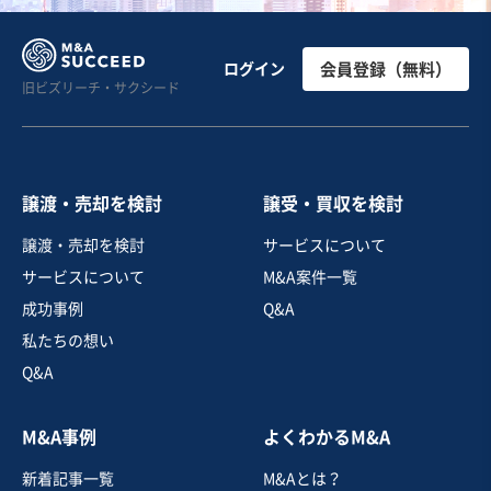
医療
【高収益】持分あり医療法人（皮膚科、形成外科、美容
ログイン
会員登録（無料）
旧ビズリーチ・サクシード
クリニック）の売却【駅目の前】
営業黒字
純資産プラス
+3
売却希望金額
1億1,000万円
譲渡・売却を検討
譲受・買収を検討
地域
関東地方
譲渡・売却を検討
サービスについて
売上高
2億5,000万円～5億円
サービスについて
M&A案件一覧
従業員数
11名〜20名
成功事例
Q&A
クリニック
その他美容サービス
私たちの想い
Q&A
お気に入り
M&A事例
よくわかるM&A
医療
新着記事一覧
M&Aとは？
【新宿区内の内科クリニック】内装美麗、最寄り駅から