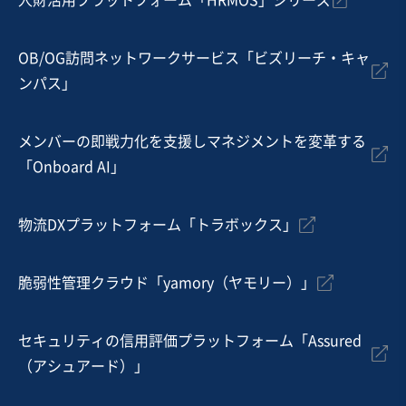
人財活用プラットフォーム「HRMOS」シリーズ
地域
近畿地方
売上高
1,000万円〜5,000万円
従業員数
〜5名
OB/OG訪問ネットワークサービス「ビズリーチ・キャ
ンパス」
クリニック
歯科
メンバーの即戦力化を支援しマネジメントを変革する
お気に入り
「Onboard AI」
医療
【財務良好】埼玉県の歯科クリニックの事業譲渡
物流DXプラットフォーム「トラボックス」
営業黒字
実質無借金
+1
脆弱性管理クラウド「yamory（ヤモリー）」
売却希望金額
3,000万円〜4,000万円
セキュリティの信用評価プラットフォーム「Assured
地域
関東地方
（アシュアード）」
売上高
5,000万円～1億円
従業員数
6名〜10名