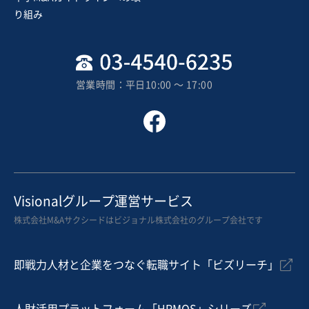
売却希望金額
り組み
1億円〜1億円
地域
近畿地方
売上高
2億5,000万円～5億円
営業時間：平日10:00 〜 17:00
従業員数
21名〜50名
クリニック
お気に入り
医療
Visionalグループ運営サービス
【大阪市内、ユニット3台の歯科クリニック】
株式会社M&Aサクシードはビジョナル株式会社のグループ会社です
実質無借金
即戦力人材と企業をつなぐ転職サイト「ビズリーチ」
売却希望金額
1,000万円〜1,000万円