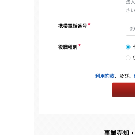
法
さ
携帯電話番号
役職種別
利用約款
、及び、
事業売却