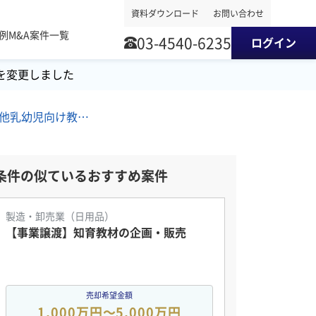
資料ダウンロード
お問い合わせ
事例
M&A案件一覧
03-4540-6235
ログイン
を変更しました
東北地方/幼稚園/その他乳幼児向け教育・施設 M&A・事業譲渡案件
条件の似ているおすすめ案件
製造・卸売業（日用品）
【事業譲渡】知育教材の企画・販売
売却希望金額
1,000万円〜5,000万円