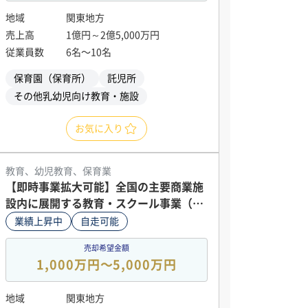
地域
関東地方
売上高
1億円～2億5,000万円
従業員数
6名〜10名
保育園（保育所）
託児所
その他乳幼児向け教育・施設
お気に入り
教育、幼児教育、保育業
【即時事業拡大可能】全国の主要商業施
設内に展開する教育・スクール事業（直
営店譲渡） ～英会話とバレエの複合展
業績上昇中
自走可能
開。優良立地とFCノウハウを継承し、安
売却希望金額
定収益と拡大性を両立～
1,000万円〜5,000万円
地域
関東地方