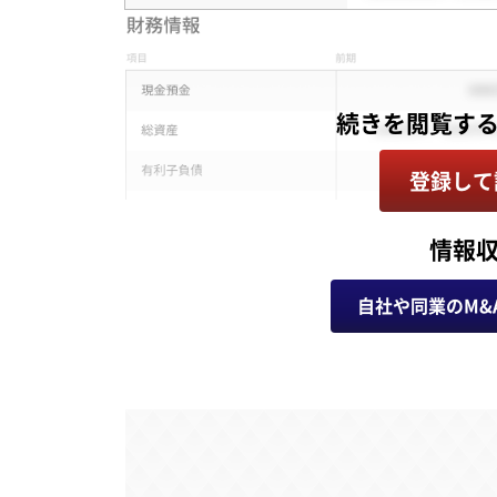
登録して
情報
自社や同業のM&