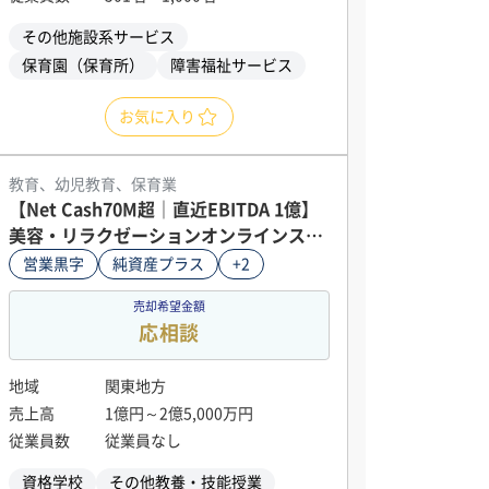
その他施設系サービス
保育園（保育所）
障害福祉サービス
お気に入り
教育、幼児教育、保育業
【Net Cash70M超｜直近EBITDA 1億】
美容・リラクゼーションオンラインスク
ール
営業黒字
純資産プラス
+2
売却希望金額
応相談
地域
関東地方
売上高
1億円～2億5,000万円
従業員数
従業員なし
資格学校
その他教養・技能授業