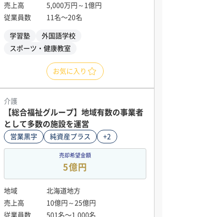
売上高
5,000万円～1億円
従業員数
11名〜20名
学習塾
外国語学校
スポーツ・健康教室
お気に入り
介護
【総合福祉グループ】地域有数の事業者
として多数の施設を運営
営業黒字
純資産プラス
+2
売却希望金額
5億円
地域
北海道地方
売上高
10億円～25億円
従業員数
501名〜1,000名